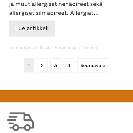
ja muut allergiset nenäoireet sekä
allergiset silmäoireet. Allergiat...
Lue artikkeli
about Kevät on allergioiden aik
Immuniteetti
|
Kevät
|
Vuodenajat
|
Yleinen
1
2
3
4
Seuraava »