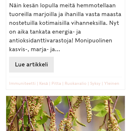
Näin kesän lopulla meitä hemmotellaan
tuoreilla marjoilla ja ihanilla vasta maasta
nostetuilla kotimaisilla vihanneksilla. Nyt
on aika tankata energia- ja
antioksidanttivarastoja! Monipuolinen
kasvis-, marja- ja...
Lue artikkeli
about Miten parhaiten hyödynn
Immuniteetti
|
Kesä
|
Pitta
|
Ruokavalio
|
Syksy
|
Yleinen