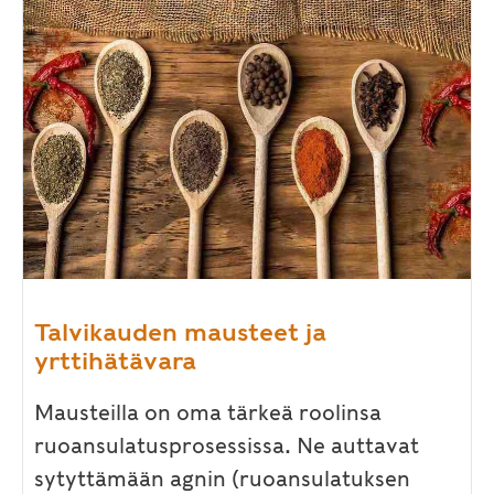
Talvikauden mausteet ja
yrttihätävara
Mausteilla on oma tärkeä roolinsa
ruoansulatusprosessissa. Ne auttavat
sytyttämään agnin (ruoansulatuksen