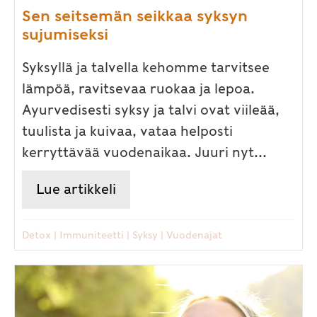
Sen seitsemän seikkaa syksyn
sujumiseksi
Syksyllä ja talvella kehomme tarvitsee
lämpöä, ravitsevaa ruokaa ja lepoa.
Ayurvedisesti syksy ja talvi ovat viileää,
tuulista ja kuivaa, vataa helposti
kerryttävää vuodenaikaa. Juuri nyt...
Lue artikkeli
about Sen seitsemän seikkaa s
Detox
|
Immuniteetti
|
Syksy
|
Vuodenajat