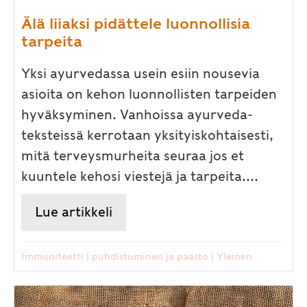
Älä liiaksi pidättele luonnollisia
tarpeita
Yksi ayurvedassa usein esiin nousevia
asioita on kehon luonnollisten tarpeiden
hyväksyminen. Vanhoissa ayurveda-
teksteissä kerrotaan yksityiskohtaisesti,
mitä terveysmurheita seuraa jos et
kuuntele kehosi viestejä ja tarpeita....
Lue artikkeli
about Älä liiaksi pidättele luon
Immuniteetti
|
puhdistuminen ja paasto
|
Yleinen