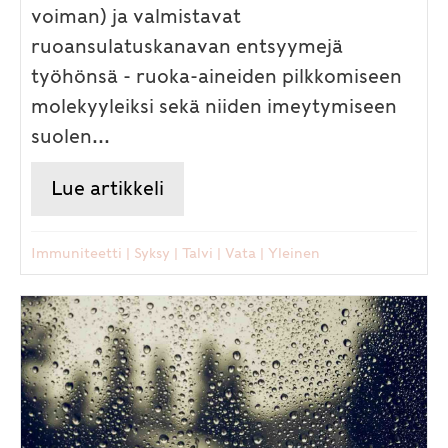
voiman) ja valmistavat
ruoansulatuskanavan entsyymejä
työhönsä - ruoka-aineiden pilkkomiseen
molekyyleiksi sekä niiden imeytymiseen
suolen...
Lue artikkeli
about Talvikauden mausteet ja
Immuniteetti
|
Syksy
|
Talvi
|
Vata
|
Yleinen