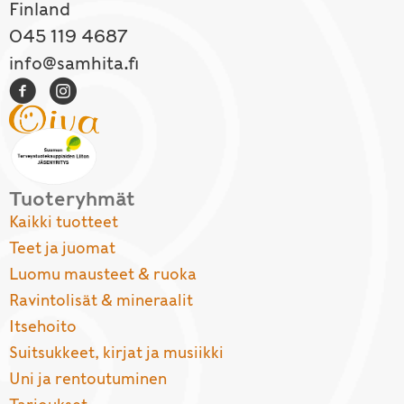
Finland
045 119 4687
info@samhita.fi
Tuoteryhmät
Kaikki tuotteet
Teet ja juomat
Luomu mausteet & ruoka
Ravintolisät & mineraalit
Itsehoito
Suitsukkeet, kirjat ja musiikki
Uni ja rentoutuminen