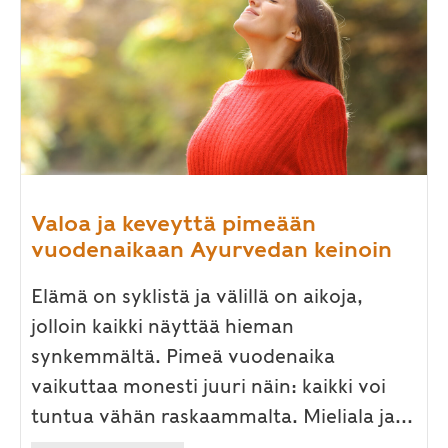
Valoa ja keveyttä pimeään
vuodenaikaan Ayurvedan keinoin
Elämä on syklistä ja välillä on aikoja,
jolloin kaikki näyttää hieman
synkemmältä. Pimeä vuodenaika
vaikuttaa monesti juuri näin: kaikki voi
tuntua vähän raskaammalta. Mieliala ja...