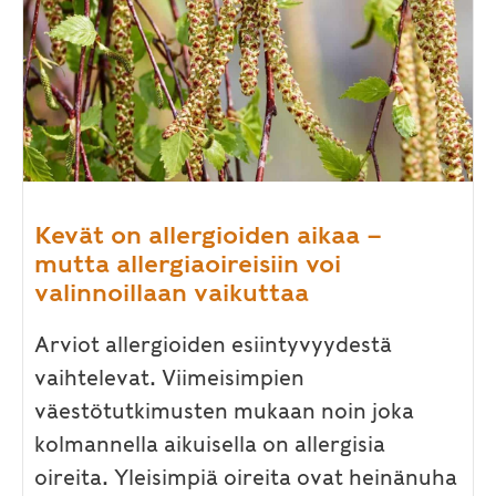
Kevät on allergioiden aikaa –
mutta allergiaoireisiin voi
valinnoillaan vaikuttaa
Arviot allergioiden esiintyvyydestä
vaihtelevat. Viimeisimpien
väestötutkimusten mukaan noin joka
kolmannella aikuisella on allergisia
oireita. Yleisimpiä oireita ovat heinänuha