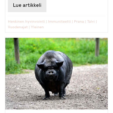
Lue artikkeli
about Valoa ja keveyttä pime
Henkinen hyvinvointi
|
Immuniteetti
|
Prana
|
Talvi
|
Vuodenajat
|
Yleinen