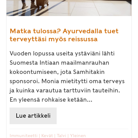
Matka tulossa? Ayurvedalla tuet
terveyttäsi myös reissussa
Vuoden lopussa useita ystäviäni lähti
Suomesta Intiaan maailmanrauhan
kokoontumiseen, jota Samhitakin
sponsoroi. Monia mietitytti oma terveys
ja kuinka varautua tarttuviin tauteihin.
En yleensä rohkaise ketään...
Lue artikkeli
about Matka tulossa? Ayurveda
Immuniteetti
|
Kevät
|
Talvi
|
Yleinen