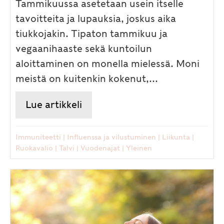
Tammikuussa asetetaan usein itselle
tavoitteita ja lupauksia, joskus aika
tiukkojakin. Tipaton tammikuu ja
vegaanihaaste sekä kuntoilun
aloittaminen on monella mielessä. Moni
meistä on kuitenkin kokenut,...
Lue artikkeli
about Vuoden kylmimmän ja p
Immuniteetti
|
Influenssa ja vilustuminen
|
Liikunta
|
Ruokavalio
|
Talvi
|
Vuodenajat
|
Yleinen