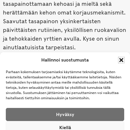
tasapainottamaan kehoasi ja mieltä sekä
herättämään kehon omat korjausmekanismit.
Saavutat tasapainon yksinkertaisten
päivittäisten rutiinien, yksilöllisen ruokavalion
ja tehokkaiden yrttien avulla. Kyse on sinun
ainutlaatuisista tarpeistasi.
Hallinnoi suostumusta
Tutustu ayurvedaan →
Parhaan kokemuksen tarjoamiseksi käytämme teknologioita, kuten
evästeitä, tallentaaksemme ja/tai käyttääksemme laitetietoja. Näiden
tekniikoiden hyväksyminen antaa meille mahdollisuuden käsitellä
tietoja, kuten selauskäyttäytymistä tai yksilöllisiä tunnuksia tällä
sivustolla. Suostumuksen jättäminen tai peruuttaminen voi vaikuttaa
haitallisesti tiettyihin ominaisuuksiin ja toimintoihin.
Hyväksy
© Samhita | Ayurveda -tuotteita suomalaisille jo
Kiellä