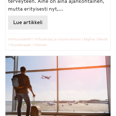
terveyteen. Aihe on aina ajankohtainen,
mutta erityisesti nyt,...
Lue artikkeli
about Hengitysteiden terveys
Immuniteetti
|
Influenssa ja vilustuminen
|
Kapha
|
Kevät
|
Vuodenajat
|
Yleinen