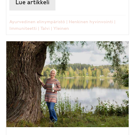
Lue artikkeli
about Marraskuu: maan mahtav
Ayurvedinen elinympäristö
|
Henkinen hyvinvointi
|
Immuniteetti
|
Talvi
|
Yleinen