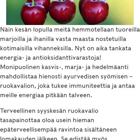
Näin kesän lopulla meitä hemmotellaan tuoreilla
marjoilla ja ihanilla vasta maasta nostetuilla
kotimaisilla vihanneksilla. Nyt on aika tankata
energia- ja antioksidanttivarastoja!
Monipuolinen kasvis-, marja- ja hedelmäanti
mahdollistaa hienosti ayurvedisen syömisen –
ruokavalion, joka tukee immuniteettia ja antaa
meille energiaa pitkään talveen.
Terveellinen syyskesän ruokavalio
tasapainottaa oloa usein hieman
epäterveellisempää ravintoa sisältäneen
lomakauden jälkeen. Se edistää myös