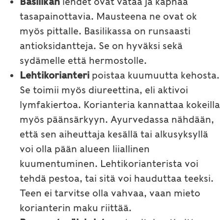
Basilikan
lehdet ovat vataa ja kaphaa
tasapainottavia. Mausteena ne ovat ok
myös pittalle. Basilikassa on runsaasti
antioksidantteja. Se on hyväksi sekä
sydämelle että hermostolle.
Lehtikorianteri
poistaa kuumuutta kehosta.
Se toimii myös diureettina, eli aktivoi
lymfakiertoa. Korianteria kannattaa kokeilla
myös päänsärkyyn. Ayurvedassa nähdään,
että sen aiheuttaja kesällä tai alkusyksyllä
voi olla pään alueen liiallinen
kuumentuminen. Lehtikorianterista voi
tehdä pestoa, tai sitä voi hauduttaa teeksi.
Teen ei tarvitse olla vahvaa, vaan mieto
korianterin maku riittää.