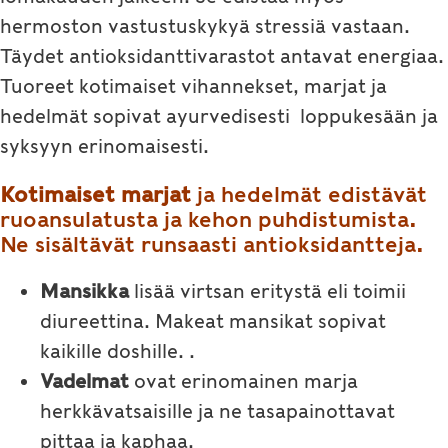
hermoston vastustuskykyä stressiä vastaan.
Täydet antioksidanttivarastot antavat energiaa.
Tuoreet kotimaiset vihannekset, marjat ja
hedelmät sopivat ayurvedisesti loppukesään ja
syksyyn erinomaisesti.
Kotimaiset marjat
ja hedelmät edistävät
ruoansulatusta ja kehon puhdistumista.
Ne sisältävät runsaasti antioksidantteja.
Mansikka
lisää virtsan eritystä eli toimii
diureettina. Makeat mansikat sopivat
kaikille doshille. .
Vadelmat
ovat erinomainen marja
herkkävatsaisille ja ne tasapainottavat
pittaa ja kaphaa.