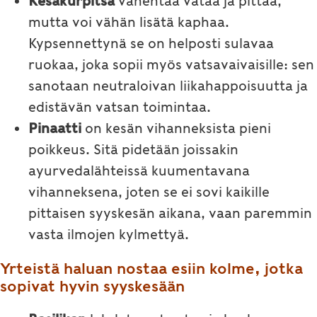
Kesäkurpitsa
vähentää vataa ja pittaa,
mutta voi vähän lisätä kaphaa.
Kypsennettynä se on helposti sulavaa
ruokaa, joka sopii myös vatsavaivaisille: sen
sanotaan neutraloivan liikahappoisuutta ja
edistävän vatsan toimintaa.
Pinaatti
on kesän vihanneksista pieni
poikkeus. Sitä pidetään joissakin
ayurvedalähteissä kuumentavana
vihanneksena, joten se ei sovi kaikille
pittaisen syyskesän aikana, vaan paremmin
vasta ilmojen kylmettyä.
Yrteistä haluan nostaa esiin kolme, jotka
sopivat hyvin syyskesään