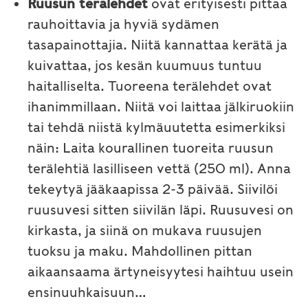
Ruusun terälehdet
ovat erityisesti pittaa
rauhoittavia ja hyviä sydämen
tasapainottajia. Niitä kannattaa kerätä ja
kuivattaa, jos kesän kuumuus tuntuu
haitalliselta. Tuoreena terälehdet ovat
ihanimmillaan. Niitä voi laittaa jälkiruokiin
tai tehdä niistä kylmäuutetta esimerkiksi
näin: Laita kourallinen tuoreita ruusun
terälehtiä lasilliseen vettä (250 ml). Anna
tekeytyä jääkaapissa 2-3 päivää. Siivilöi
ruusuvesi sitten siivilän läpi. Ruusuvesi on
kirkasta, ja siinä on mukava ruusujen
tuoksu ja maku. Mahdollinen pittan
aikaansaama ärtyneisyytesi haihtuu usein
ensinuuhkaisuun…