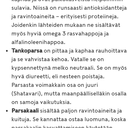
sulavia. Niissä on runsaasti antioksidantteja
ja ravintoaineita – erityisesti proteiineja.
Joidenkin lähteiden mukaan ne sisältävät
myös hyviä omega 3 rasvahappoja ja
alfalinoleenihappoa.
Tankoparsa
on pittaa ja kaphaa rauhoittava
ja se vahvistaa kehoa. Vatalle se on
kypsennettynä melko neutraali. Se on myös
hyvä diureetti, eli nesteen poistaja.
Parsasta voimakkain osa on juuri
(Shatavari), mutta maanpäälliselläkin osalla
on samoja vaikutuksia.
Parsakaali
sisältää paljon ravintoaineita ja
kuituja. Se kannattaa ostaa luomuna, koska
parsakaalin kasvattamiseen käytetään