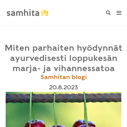
Skip
to
Search
Me
Toggle
content
Tog
Miten parhaiten hyödynnät
ayurvedisesti loppukesän
marja- ja vihannessatoa
Samhitan blogi
20.8.2023