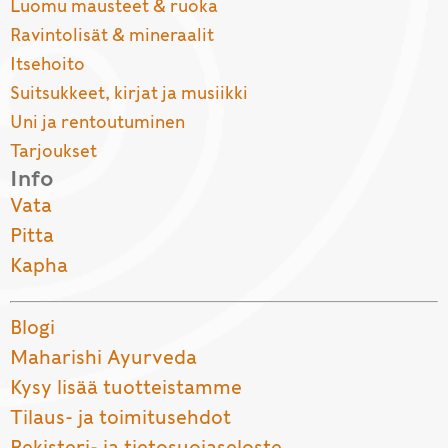
Luomu mausteet & ruoka
Ravintolisät & mineraalit
Itsehoito
Suitsukkeet, kirjat ja musiikki
Uni ja rentoutuminen
Tarjoukset
Info
Vata
Pitta
Kapha
Blogi
Maharishi Ayurveda
Kysy lisää tuotteistamme
Tilaus- ja toimitusehdot
Rekisteri- ja tietosuojaseloste