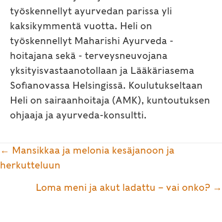
työskennellyt ayurvedan parissa yli
kaksikymmentä vuotta. Heli on
työskennellyt Maharishi Ayurveda -
hoitajana sekä - terveysneuvojana
yksityisvastaanotollaan ja Lääkäriasema
Sofianovassa Helsingissä. Koulutukseltaan
Heli on sairaanhoitaja (AMK), kuntoutuksen
ohjaaja ja ayurveda-konsultti.
Posts
← Mansikkaa ja melonia kesäjanoon ja
navigation
herkutteluun
Loma meni ja akut ladattu – vai onko? →