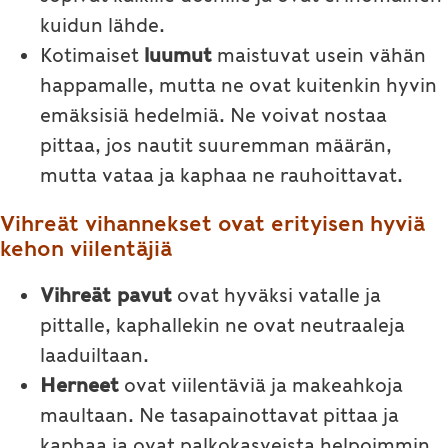
kuidun lähde.
Kotimaiset
luumut
maistuvat usein vähän
happamalle, mutta ne ovat kuitenkin hyvin
emäksisiä hedelmiä. Ne voivat nostaa
pittaa, jos nautit suuremman määrän,
mutta vataa ja kaphaa ne rauhoittavat.
Vihreät vihannekset ovat erityisen hyviä
kehon viilentäjiä
Vihreät pavut
ovat hyväksi vatalle ja
pittalle, kaphallekin ne ovat neutraaleja
laaduiltaan.
Herneet
ovat viilentäviä ja makeahkoja
maultaan. Ne tasapainottavat pittaa ja
kaphaa ja ovat palkokasveista helpoimmin