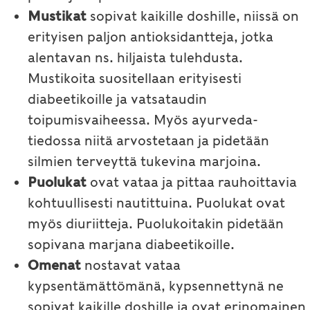
Mustikat
sopivat kaikille doshille, niissä on
erityisen paljon antioksidantteja, jotka
alentavan ns. hiljaista tulehdusta.
Mustikoita suositellaan erityisesti
diabeetikoille ja vatsataudin
toipumisvaiheessa. Myös ayurveda-
tiedossa niitä arvostetaan ja pidetään
silmien terveyttä tukevina marjoina.
Puolukat
ovat vataa ja pittaa rauhoittavia
kohtuullisesti nautittuina. Puolukat ovat
myös diuriitteja. Puolukoitakin pidetään
sopivana marjana diabeetikoille.
Omenat
nostavat vataa
kypsentämättömänä, kypsennettynä ne
sopivat kaikille doshille ja ovat erinomainen