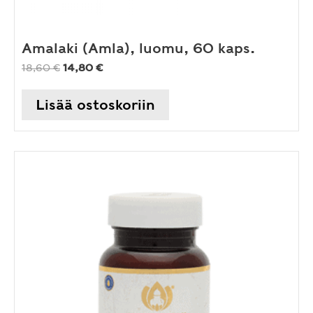
Amalaki (Amla), luomu, 60 kaps.
Alkuperäinen
Nykyinen
18,60
€
14,80
€
hinta
hinta
oli:
on:
Lisää ostoskoriin
18,60 €.
14,80 €.