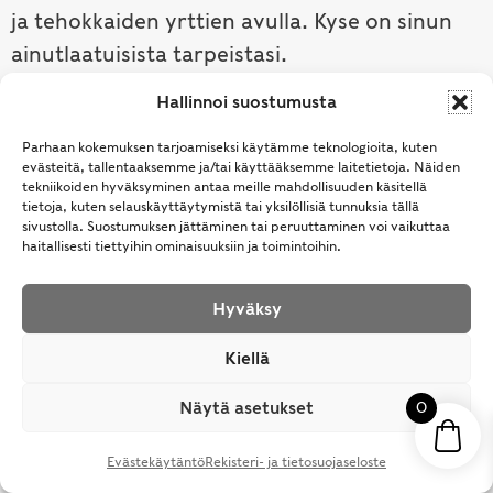
ja tehokkaiden yrttien avulla. Kyse on sinun
ainutlaatuisista tarpeistasi.
Hallinnoi suostumusta
Tutustu ayurvedaan →
Parhaan kokemuksen tarjoamiseksi käytämme teknologioita, kuten
evästeitä, tallentaaksemme ja/tai käyttääksemme laitetietoja. Näiden
tekniikoiden hyväksyminen antaa meille mahdollisuuden käsitellä
tietoja, kuten selauskäyttäytymistä tai yksilöllisiä tunnuksia tällä
sivustolla. Suostumuksen jättäminen tai peruuttaminen voi vaikuttaa
haitallisesti tiettyihin ominaisuuksiin ja toimintoihin.
Hyväksy
© Samhita | Ayurveda -tuotteita suomalaisille jo
Kiellä
vuodesta 1994. All Rights Reserved.
Näytä asetukset
0
Evästekäytäntö
Rekisteri- ja tietosuojaseloste