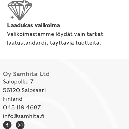
Laadukas valikoima
Valikoimastamme löydät vain tarkat
laatustandardit täyttäviä tuotteita.
Oy Samhita Ltd
Salopolku 7
56120 Salosaari
Finland
045 119 4687
info@samhita.fi