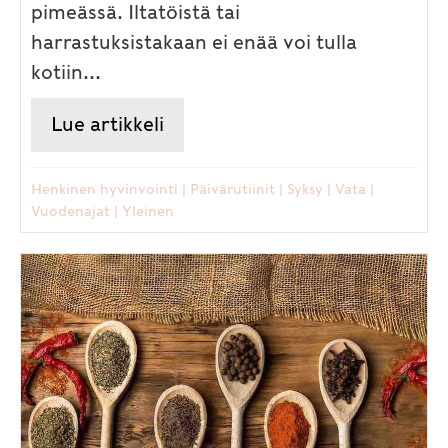
pimeässä. Iltatöistä tai
harrastuksistakaan ei enää voi tulla
kotiin...
Lue artikkeli
about Syksy saapuu – näillä ayu
Henkinen hyvinvointi
|
Päivärutiinit
|
Syksy
|
Vata
|
Vuodenajat
|
Yleinen