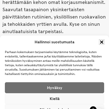
herättämään kehon omat korjausmekanismit.
Saavutat tasapainon yksinkertaisten
päivittäisten rutiinien, yksilöllisen ruokavalion
ja tehokkaiden yrttien avulla. Kyse on sinun
ainutlaatuisista tarpeistasi.
Hallinnoi suostumusta
Tutustu ayurvedaan →
Parhaan kokemuksen tarjoamiseksi käytämme teknologioita, kuten
evästeitä, tallentaaksemme ja/tai käyttääksemme laitetietoja. Näiden
tekniikoiden hyväksyminen antaa meille mahdollisuuden käsitellä
tietoja, kuten selauskäyttäytymistä tai yksilöllisiä tunnuksia tällä
sivustolla. Suostumuksen jättäminen tai peruuttaminen voi vaikuttaa
haitallisesti tiettyihin ominaisuuksiin ja toimintoihin.
Hyväksy
© Samhita | Ayurveda -tuotteita suomalaisille jo
Kiellä
vuodesta 1994. All Rights Reserved.