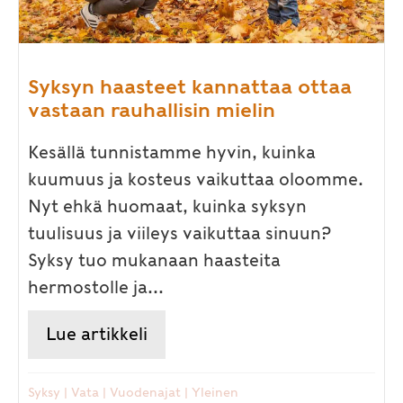
Syksyn haasteet kannattaa ottaa
vastaan rauhallisin mielin
Kesällä tunnistamme hyvin, kuinka
kuumuus ja kosteus vaikuttaa oloomme.
Nyt ehkä huomaat, kuinka syksyn
tuulisuus ja viileys vaikuttaa sinuun?
Syksy tuo mukanaan haasteita
hermostolle ja...
Lue artikkeli
about Syksyn haasteet kannatta
Syksy
|
Vata
|
Vuodenajat
|
Yleinen