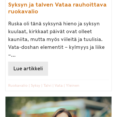
Syksyn ja talven Vataa rauhoittava
ruokavalio
Ruska oli tänä syksynä hieno ja syksyn
kuulaat, kirkkaat päivät ovat olleet
kauniita, mutta myös viileitä ja tuulisia.
Vata-doshan elementit – kylmyys ja liike
–...
Lue artikkeli
about Syksyn ja talven Vataa r
Ruokavalio
|
Syksy
|
Talvi
|
Vata
|
Yleinen