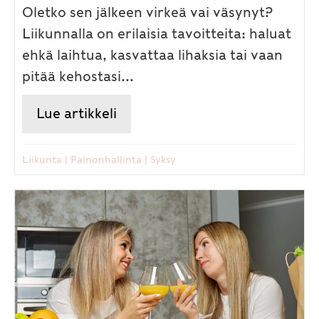
Oletko sen jälkeen virkeä vai väsynyt?
Liikunnalla on erilaisia tavoitteita: haluat
ehkä laihtua, kasvattaa lihaksia tai vaan
pitää kehostasi...
Lue artikkeli
about Kuinka paljon pitäisi li
Liikunta
|
Painonhallinta
|
Syksy