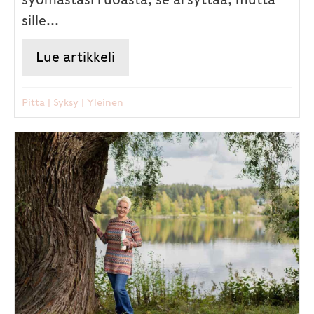
sille...
Lue artikkeli
about Närästääkö – rauha vats
Pitta
|
Syksy
|
Yleinen