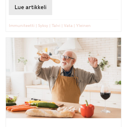
Lue artikkeli
about Talvikauden mausteet ja
Immuniteetti
|
Syksy
|
Talvi
|
Vata
|
Yleinen