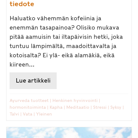
tiedote
Haluatko vähemmän kofeiinia ja
enemmän tasapainoa? Olisiko mukava
pitää aamuisin tai iltapäivisin hetki, joka
tuntuu lämpimältä, maadoittavalta ja
kotoisalta? Ei ylä- eikä alamäkiä, eikä
kiireen...
Lue artikkeli
about Tasapainoa talven tuisk
Ayurveda tuotteet
|
Henkinen hyvinvointi
|
hormonitoiminta
|
Kapha
|
Meditaatio
|
Stressi
|
Syksy
|
Talvi
|
Vata
|
Yleinen