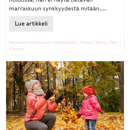
marraskuun synkkyydestä mitään....
Lue artikkeli
about Iloinen marraskuu
Henkinen hyvinvointi
|
Meditaatio
|
Prana
|
Syksy
|
Talvi
|
Yleinen