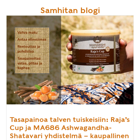
Samhitan blogi
Tasapainoa talven tuiskeisiin: Raja’s
Cup ja MA686 Ashwagandha-
Shatavari yhdistelmä – kaupallinen