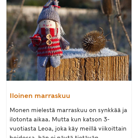
Iloinen marraskuu
Monen mielestä marraskuu on synkkää ja
ilotonta aikaa. Mutta kun katson 3-
vuotiasta Leoa, joka käy meillä viikoittain
hoidossa, hän ei näytä tietävän