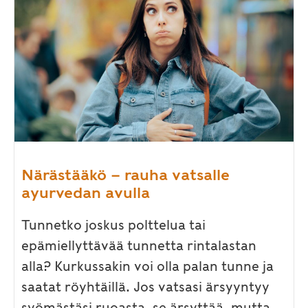
Närästääkö – rauha vatsalle
ayurvedan avulla
Tunnetko joskus polttelua tai
epämiellyttävää tunnetta rintalastan
alla? Kurkussakin voi olla palan tunne ja
saatat röyhtäillä. Jos vatsasi ärsyyntyy
syömästäsi ruoasta, se ärsyttää, mutta