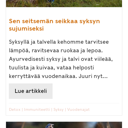
Sen seitsemän seikkaa syksyn
sujumiseksi
Syksyllä ja talvella kehomme tarvitsee
lämpöä, ravitsevaa ruokaa ja lepoa.
Ayurvedisesti syksy ja talvi ovat viileää,
tuulista ja kuivaa, vataa helposti
kerryttävää vuodenaikaa. Juuri nyt...
Lue artikkeli
about Sen seitsemän seikkaa s
Detox
|
Immuniteetti
|
Syksy
|
Vuodenajat