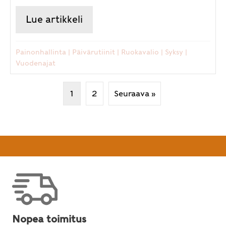
Lue artikkeli
about Muutama ayurveda-vinkk
Painonhallinta
|
Päivärutiinit
|
Ruokavalio
|
Syksy
|
Vuodenajat
1
2
Seuraava »
Nopea toimitus