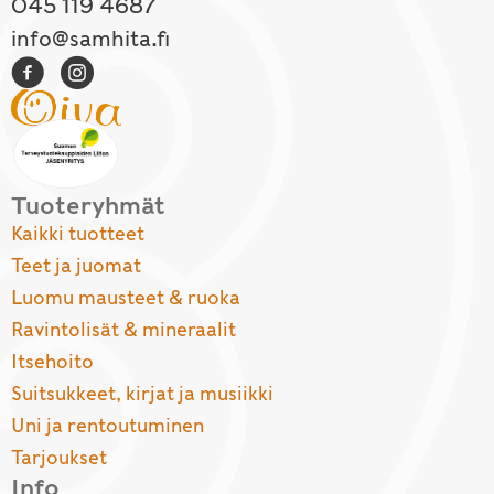
045 119 4687
info@samhita.fi
Tuoteryhmät
Kaikki tuotteet
Teet ja juomat
Luomu mausteet & ruoka
Ravintolisät & mineraalit
Itsehoito
Suitsukkeet, kirjat ja musiikki
Uni ja rentoutuminen
Tarjoukset
Info