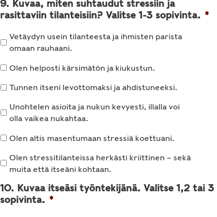
9. Kuvaa, miten suhtaudut stressiin ja
rasittaviin tilanteisiin? Valitse 1-3 sopivinta.
*
Vetäydyn usein tilanteesta ja ihmisten parista
omaan rauhaani.
Olen helposti kärsimätön ja kiukustun.
Tunnen itseni levottomaksi ja ahdistuneeksi.
Unohtelen asioita ja nukun kevyesti, illalla voi
olla vaikea nukahtaa.
Olen altis masentumaan stressiä koettuani.
Olen stressitilanteissa herkästi kriittinen – sekä
muita että itseäni kohtaan.
10. Kuvaa itseäsi työntekijänä. Valitse 1,2 tai 3
sopivinta.
*