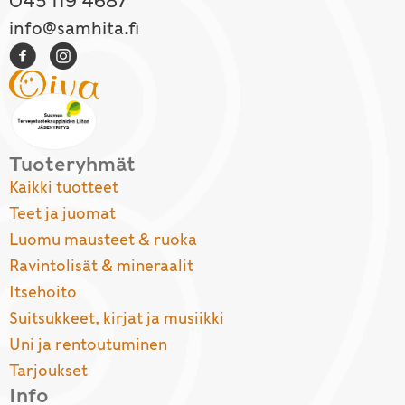
045 119 4687
info@samhita.fi
Tuoteryhmät
Kaikki tuotteet
Teet ja juomat
Luomu mausteet & ruoka
Ravintolisät & mineraalit
Itsehoito
Suitsukkeet, kirjat ja musiikki
Uni ja rentoutuminen
Tarjoukset
Info