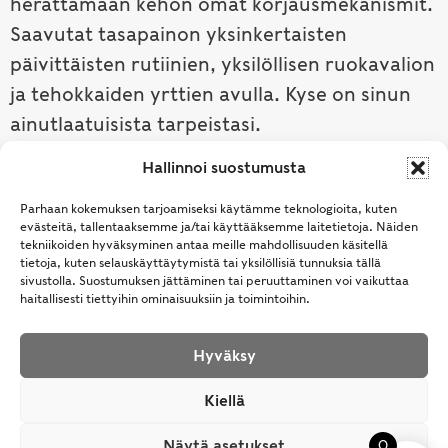
herättämään kehon omat korjausmekanismit.
Saavutat tasapainon yksinkertaisten
päivittäisten rutiinien, yksilöllisen ruokavalion
ja tehokkaiden yrttien avulla. Kyse on sinun
ainutlaatuisista tarpeistasi.
Hallinnoi suostumusta
Tutustu ayurvedaan →
Parhaan kokemuksen tarjoamiseksi käytämme teknologioita, kuten
evästeitä, tallentaaksemme ja/tai käyttääksemme laitetietoja. Näiden
tekniikoiden hyväksyminen antaa meille mahdollisuuden käsitellä
tietoja, kuten selauskäyttäytymistä tai yksilöllisiä tunnuksia tällä
sivustolla. Suostumuksen jättäminen tai peruuttaminen voi vaikuttaa
haitallisesti tiettyihin ominaisuuksiin ja toimintoihin.
Hyväksy
© Samhita | Ayurveda -tuotteita suomalaisille jo
Kiellä
vuodesta 1994. All Rights Reserved.
Näytä asetukset
0