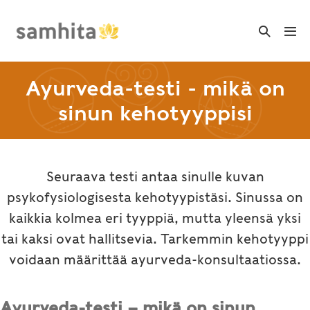
Skip
to
Search
Me
Toggle
content
Tog
Ayurveda-testi - mikä on
sinun kehotyyppisi
Seuraava testi antaa sinulle kuvan
psykofysiologisesta kehotyypistäsi. Sinussa on
kaikkia kolmea eri tyyppiä, mutta yleensä yksi
tai kaksi ovat hallitsevia. Tarkemmin kehotyyppi
voidaan määrittää ayurveda-konsultaatiossa.
Ayurveda-testi – mikä on sinun