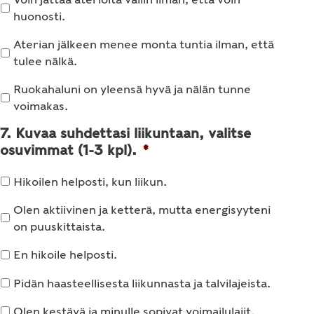
huonosti.
Aterian jälkeen menee monta tuntia ilman, että
tulee nälkä.
Ruokahaluni on yleensä hyvä ja nälän tunne
voimakas.
7. Kuvaa suhdettasi liikuntaan, valitse
osuvimmat (1-3 kpl).
*
Hikoilen helposti, kun liikun.
Olen aktiivinen ja ketterä, mutta energisyyteni
on puuskittaista.
En hikoile helposti.
Pidän haasteellisesta liikunnasta ja talvilajeista.
Olen kestävä ja minulle sopivat voimailulajit.