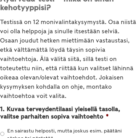
kehotyyppisi?
Testissä on 12 monivalintakysymystä. Osa niistä
voi olla helppoja ja sinulle itsestään selviä.
Osaan joudut hetken miettimään vastaustasi,
etkä välttämättä löydä täysin sopivia
vaihtoehtoja. Älä välitä siitä, sillä testi on
toteutettu niin, että riittää kun valitset lähinnä
oikeaa olevan/olevat vaihtoehdot. Jokaisen
kysymyksen kohdalla on ohje, montako
vaihtoehtoa voit valita.
1. Kuvaa terveydentilaasi yleisellä tasolla,
valitse parhaiten sopiva vaihtoehto
*
En sairastu helposti, mutta joskus esim. päätäni
särkee tai närästää.