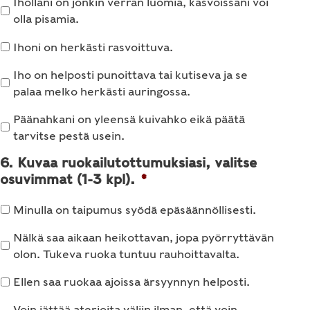
Ihollani on jonkin verran luomia, kasvoissani voi
olla pisamia.
Ihoni on herkästi rasvoittuva.
Iho on helposti punoittava tai kutiseva ja se
palaa melko herkästi auringossa.
Päänahkani on yleensä kuivahko eikä päätä
tarvitse pestä usein.
6. Kuvaa ruokailutottumuksiasi, valitse
osuvimmat (1-3 kpl).
*
Minulla on taipumus syödä epäsäännöllisesti.
Nälkä saa aikaan heikottavan, jopa pyörryttävän
olon. Tukeva ruoka tuntuu rauhoittavalta.
Ellen saa ruokaa ajoissa ärsyynnyn helposti.
Voin jättää aterioita väliin ilman, että voin