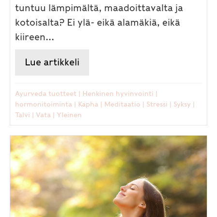
tuntuu lämpimältä, maadoittavalta ja
kotoisalta? Ei ylä- eikä alamäkiä, eikä
kiireen...
Lue artikkeli
about Tasapainoa talven tuisk
Ayurveda tuotteet
|
Henkinen hyvinvointi
|
hormonitoiminta
|
Kapha
|
Meditaatio
|
Stressi
|
Syksy
|
Talvi
|
Vata
|
Yleinen