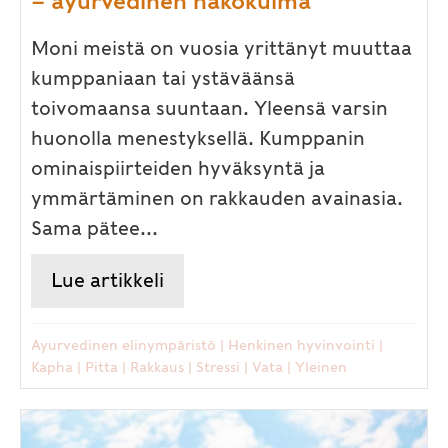
– ayurvedinen näkökulma
Moni meistä on vuosia yrittänyt muuttaa
kumppaniaan tai ystäväänsä
toivomaansa suuntaan. Yleensä varsin
huonolla menestyksellä. Kumppanin
ominaispiirteiden hyväksyntä ja
ymmärtäminen on rakkauden avainasia.
Sama pätee...
Lue artikkeli
about Rakkaus, ystävyys ja i
Ayurvedinen elinympäristö
|
Henkinen hyvinvointi
|
Kapha
|
Pitta
|
Rakkaus
|
Stressi
|
Vata
|
Yleinen