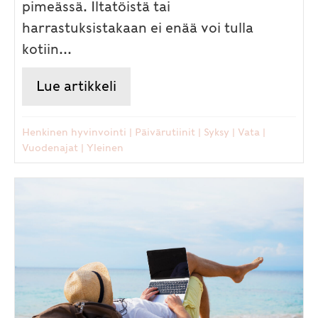
pimeässä. Iltatöistä tai
harrastuksistakaan ei enää voi tulla
kotiin...
Lue artikkeli
about Syksy saapuu – näillä ayu
Henkinen hyvinvointi
|
Päivärutiinit
|
Syksy
|
Vata
|
Vuodenajat
|
Yleinen