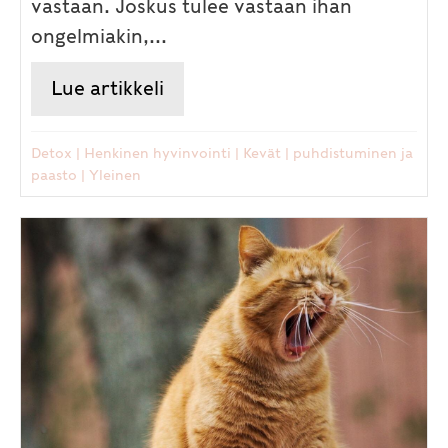
vastaan. Joskus tulee vastaan ihan
ongelmiakin,...
Lue artikkeli
about Kevät inspiroi kehon ja 
Detox
|
Henkinen hyvinvointi
|
Kevät
|
puhdistuminen ja
paasto
|
Yleinen