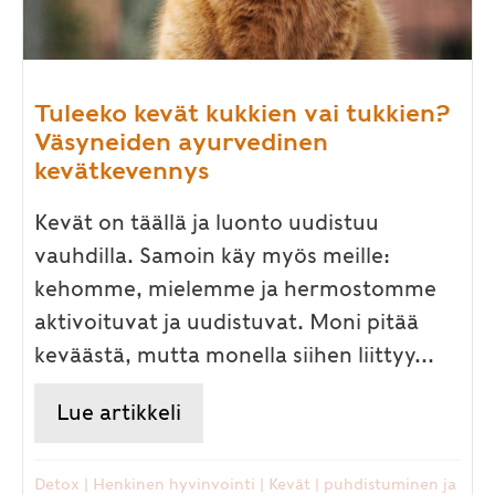
Tuleeko kevät kukkien vai tukkien?
Väsyneiden ayurvedinen
kevätkevennys
Kevät on täällä ja luonto uudistuu
vauhdilla. Samoin käy myös meille:
kehomme, mielemme ja hermostomme
aktivoituvat ja uudistuvat. Moni pitää
keväästä, mutta monella siihen liittyy...
Lue artikkeli
about Tuleeko kevät kukkien 
Detox
|
Henkinen hyvinvointi
|
Kevät
|
puhdistuminen ja