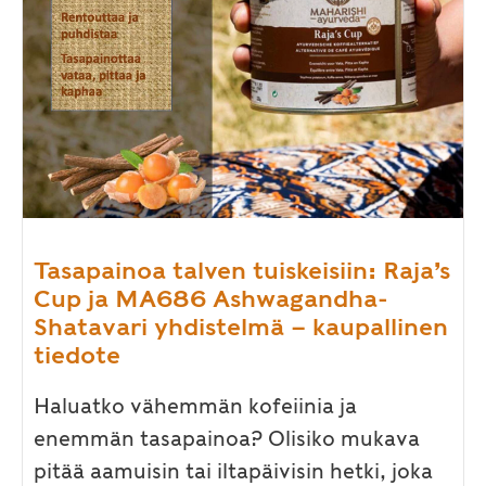
Tasapainoa talven tuiskeisiin: Raja’s
Cup ja MA686 Ashwagandha-
Shatavari yhdistelmä – kaupallinen
tiedote
Haluatko vähemmän kofeiinia ja
enemmän tasapainoa? Olisiko mukava
pitää aamuisin tai iltapäivisin hetki, joka