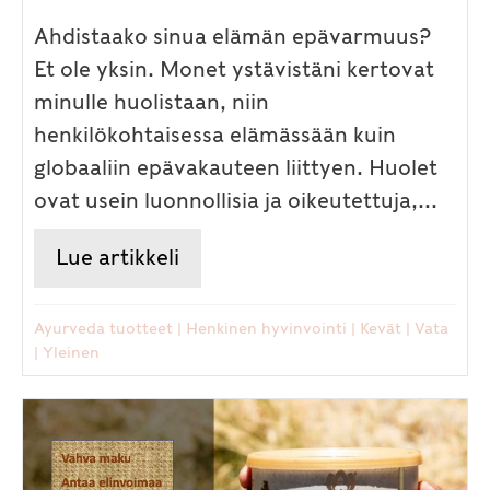
Ahdistaako sinua elämän epävarmuus?
Et ole yksin. Monet ystävistäni kertovat
minulle huolistaan, niin
henkilökohtaisessa elämässään kuin
globaaliin epävakauteen liittyen. Huolet
ovat usein luonnollisia ja oikeutettuja,...
Lue artikkeli
about Ahdistus, huolet ja mas
Ayurveda tuotteet
|
Henkinen hyvinvointi
|
Kevät
|
Vata
|
Yleinen