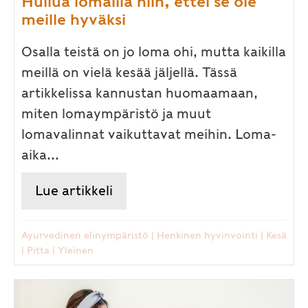
Hullua lomailla niin, ettei se ole
meille hyväksi
Osalla teistä on jo loma ohi, mutta kaikilla
meillä on vielä kesää jäljellä. Tässä
artikkelissa kannustan huomaamaan,
miten lomaympäristö ja muut
lomavalinnat vaikuttavat meihin. Loma-
aika...
Lue artikkeli
about Hullua lomailla niin, ette
Ayurvedinen elinympäristö
|
Henkinen hyvinvointi
|
Kesä
|
Pitta
|
Yleinen