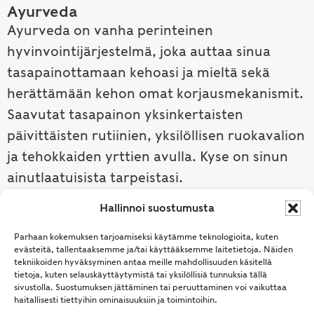
Ayurveda
Ayurveda on vanha perinteinen
hyvinvointijärjestelmä, joka auttaa sinua
tasapainottamaan kehoasi ja mieltä sekä
herättämään kehon omat korjausmekanismit.
Saavutat tasapainon yksinkertaisten
päivittäisten rutiinien, yksilöllisen ruokavalion
ja tehokkaiden yrttien avulla. Kyse on sinun
ainutlaatuisista tarpeistasi.
Hallinnoi suostumusta
Tutustu ayurvedaan →
Parhaan kokemuksen tarjoamiseksi käytämme teknologioita, kuten
evästeitä, tallentaaksemme ja/tai käyttääksemme laitetietoja. Näiden
tekniikoiden hyväksyminen antaa meille mahdollisuuden käsitellä
tietoja, kuten selauskäyttäytymistä tai yksilöllisiä tunnuksia tällä
sivustolla. Suostumuksen jättäminen tai peruuttaminen voi vaikuttaa
haitallisesti tiettyihin ominaisuuksiin ja toimintoihin.