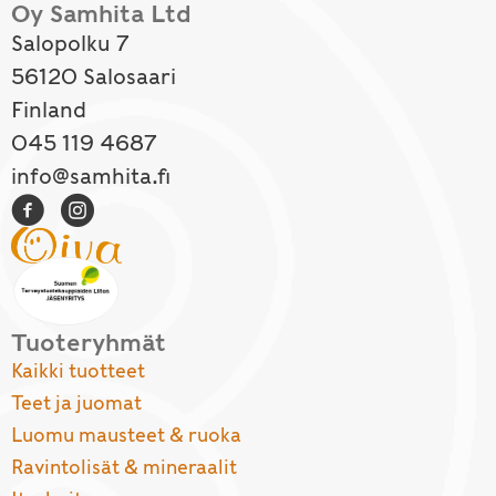
Oy Samhita Ltd
Salopolku 7
56120 Salosaari
Finland
045 119 4687
info@samhita.fi
Tuoteryhmät
Kaikki tuotteet
Teet ja juomat
Luomu mausteet & ruoka
Ravintolisät & mineraalit