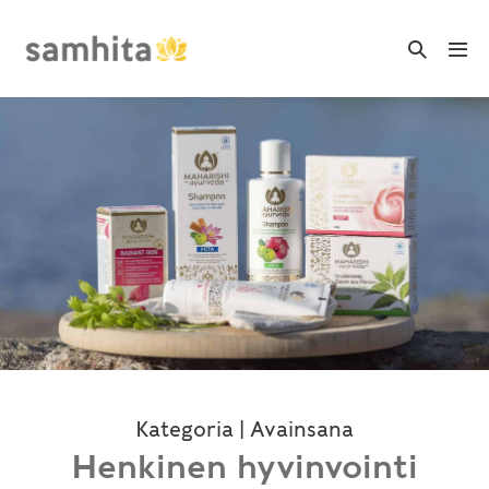
Skip
to
Search
Me
Toggle
content
Tog
Kategoria | Avainsana
Henkinen hyvinvointi