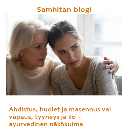
Samhitan blogi
Ahdistus, huolet ja masennus vai
vapaus, tyyneys ja ilo –
ayurvedinen näkökulma