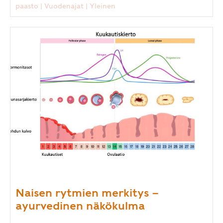
paasto
|
Vuodenajat
|
Yleinen
Naisen rytmien merkitys –
ayurvedinen näkökulma