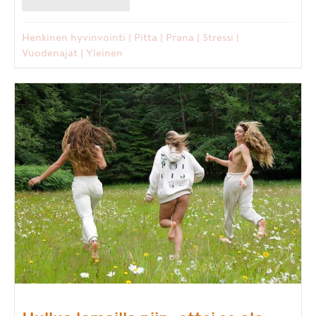
Henkinen hyvinvointi
|
Pitta
|
Prana
|
Stressi
|
Vuodenajat
|
Yleinen