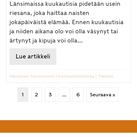
Länsimaissa kuukautisia pidetään usein
riesana, joka haittaa naisten
jokapäiväistä elämää. Ennen kuukautisia
ja niiden aikana olo voi olla väsynyt tai
ärtynyt ja kipuja voi olla...
Lue artikkeli
about Naisen rytmien merkity
Henkinen hyvinvointi
|
hormonitoiminta
|
Yleinen
1
2
3
…
6
Seuraava »