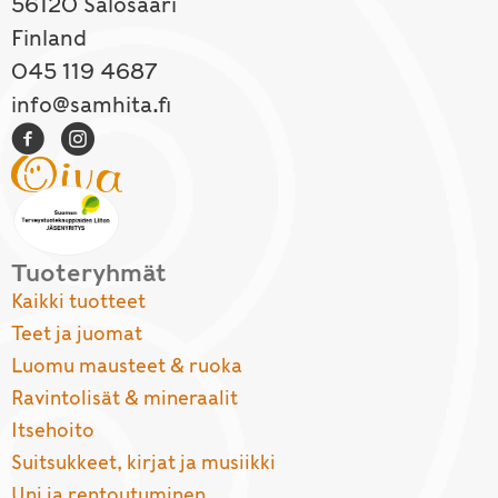
56120 Salosaari
Finland
045 119 4687
info@samhita.fi
Tuoteryhmät
Kaikki tuotteet
Teet ja juomat
Luomu mausteet & ruoka
Ravintolisät & mineraalit
Itsehoito
Suitsukkeet, kirjat ja musiikki
Uni ja rentoutuminen