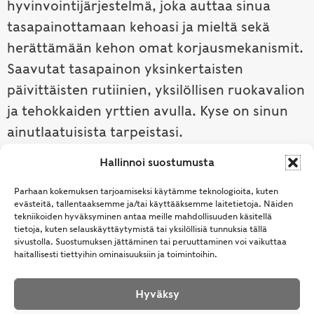
hyvinvointijärjestelmä, joka auttaa sinua
tasapainottamaan kehoasi ja mieltä sekä
herättämään kehon omat korjausmekanismit.
Saavutat tasapainon yksinkertaisten
päivittäisten rutiinien, yksilöllisen ruokavalion
ja tehokkaiden yrttien avulla. Kyse on sinun
ainutlaatuisista tarpeistasi.
Hallinnoi suostumusta
Tutustu ayurvedaan →
Parhaan kokemuksen tarjoamiseksi käytämme teknologioita, kuten
evästeitä, tallentaaksemme ja/tai käyttääksemme laitetietoja. Näiden
tekniikoiden hyväksyminen antaa meille mahdollisuuden käsitellä
tietoja, kuten selauskäyttäytymistä tai yksilöllisiä tunnuksia tällä
sivustolla. Suostumuksen jättäminen tai peruuttaminen voi vaikuttaa
haitallisesti tiettyihin ominaisuuksiin ja toimintoihin.
Hyväksy
© Samhita | Ayurveda -tuotteita suomalaisille jo