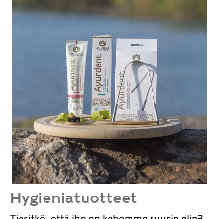
Hygieniatuotteet
Tiesitkö, että iho on kehomme suurin elin?