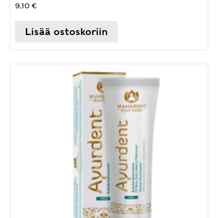
9,10
€
Lisää ostoskoriin