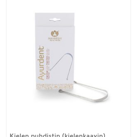
Kielen puhdistin (kielenkaavin)