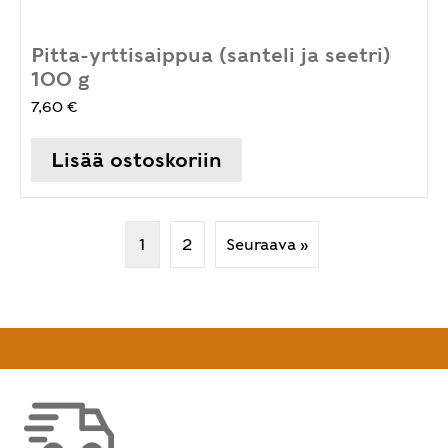
Pitta-yrttisaippua (santeli ja seetri)
100 g
7,60
€
Lisää ostoskoriin
1
2
Seuraava »