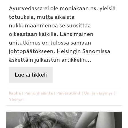
Ayurvedassa ei ole moniakaan ns. yleisiä
totuuksia, mutta aikaista
nukkumaanmenoa se suosittaa
oikeastaan kaikille. Länsimainen
unitutkimus on tulossa samaan
johtopäätökseen. Helsingin Sanomissa
äskettäin julkaistun artikkelin...
Lue artikkeli
about Iltavirkkuus lihottaa ja o
Kapha
|
Painonhallinta
|
Päivärutiinit
|
Uni ja väsymys
|
Yleinen