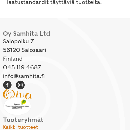
laatustandardit täyttäviä tuotteita.
Oy Samhita Ltd
Salopolku 7
56120 Salosaari
Finland
045 119 4687
info@samhita.fi
Tuoteryhmät
Kaikki tuotteet