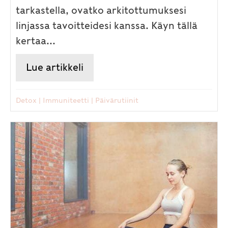
tarkastella, ovatko arkitottumuksesi
linjassa tavoitteidesi kanssa. Käyn tällä
kertaa...
Lue artikkeli
about Uusi vuosi puhtaalta pöy
Detox
|
Immuniteetti
|
Päivärutiinit