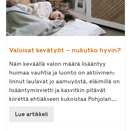
Valoisat kevätyöt – nukutko hyvin?
Näin keväällä valon määrä lisääntyy
huimaa vauhtia ja luonto on aktiivinen:
linnut laulavat jo aamuyöstä, eläimillä on
lisääntymisvietti ja kasvitkin pitävät
kiirettä ehtiäkseen kukoistaa Pohjolan...
Lue artikkeli
about Valoisat kevätyöt – nuk