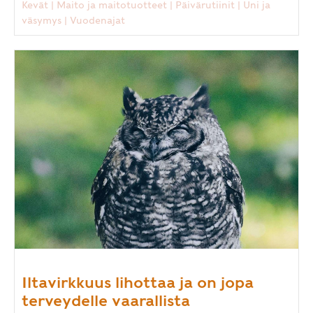
Kevät
|
Maito ja maitotuotteet
|
Päivärutiinit
|
Uni ja
väsymys
|
Vuodenajat
Iltavirkkuus lihottaa ja on jopa
terveydelle vaarallista