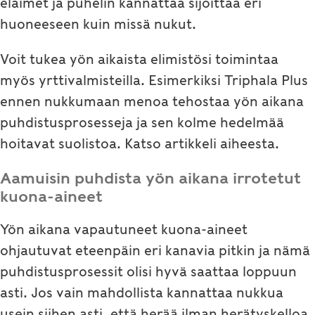
eläimet ja puhelin kannattaa sijoittaa eri
huoneeseen kuin missä nukut.
Voit tukea yön aikaista elimistösi toimintaa
myös yrttivalmisteilla. Esimerkiksi Triphala Plus
ennen nukkumaan menoa tehostaa yön aikana
puhdistusprosesseja ja sen kolme hedelmää
hoitavat suolistoa. Katso artikkeli aiheesta.
Aamuisin puhdista yön aikana irrotetut
kuona-aineet
Yön aikana vapautuneet kuona-aineet
ohjautuvat eteenpäin eri kanavia pitkin ja nämä
puhdistusprosessit olisi hyvä saattaa loppuun
asti. Jos vain mahdollista kannattaa nukkua
usein siihen asti, että herää ilman herätyskelloa.