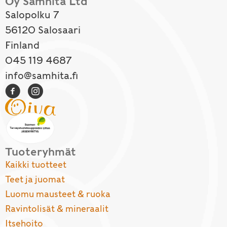
Oy Samhita Ltd
Salopolku 7
56120 Salosaari
Finland
045 119 4687
info@samhita.fi
Tuoteryhmät
Kaikki tuotteet
Teet ja juomat
Luomu mausteet & ruoka
Ravintolisät & mineraalit
Itsehoito