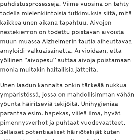
puhdistusprosesseja. Viime vuosina on tehty
todella mielenkiintoisia tutkimuksia siitä, mitä
kaikkea unen aikana tapahtuu. Aivojen
nestekierron on todettu poistavan aivoista
muun muassa Alzheimerin tautia aiheuttavaa
amyloidi-valkuaisainetta. Arvioidaan, että
yöllinen “aivopesu” auttaa aivoja poistamaan
monia muitakin haitallisia jätteitä.
Unen laadun kannalta onkin tärkeää nukkua
ympäristössä, jossa on mahdollisimman vähän
yöunta häiritseviä tekijöitä. Unihygieniaa
parantaa esim. hapekas, viileä ilma, hyvät
pimennysverhot ja puhtaat vuodevaatteet.
Sellaiset potentiaaliset häiriötekijät kuten