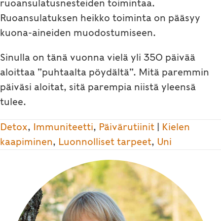
ruoansulatusnesteiden toimintaa.
Ruoansulatuksen heikko toiminta on pääsyy
kuona-aineiden muodostumiseen.
Sinulla on tänä vuonna vielä yli 350 päivää
aloittaa ”puhtaalta pöydältä”. Mitä paremmin
päiväsi aloitat, sitä parempia niistä yleensä
tulee.
Detox
,
Immuniteetti
,
Päivärutiinit
|
Kielen
kaapiminen
,
Luonnolliset tarpeet
,
Uni