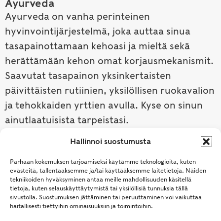
Ayurveda
Ayurveda on vanha perinteinen
hyvinvointijärjestelmä, joka auttaa sinua
tasapainottamaan kehoasi ja mieltä sekä
herättämään kehon omat korjausmekanismit.
Saavutat tasapainon yksinkertaisten
päivittäisten rutiinien, yksilöllisen ruokavalion
ja tehokkaiden yrttien avulla. Kyse on sinun
ainutlaatuisista tarpeistasi.
Hallinnoi suostumusta
Tutustu ayurvedaan →
Parhaan kokemuksen tarjoamiseksi käytämme teknologioita, kuten
evästeitä, tallentaaksemme ja/tai käyttääksemme laitetietoja. Näiden
tekniikoiden hyväksyminen antaa meille mahdollisuuden käsitellä
tietoja, kuten selauskäyttäytymistä tai yksilöllisiä tunnuksia tällä
sivustolla. Suostumuksen jättäminen tai peruuttaminen voi vaikuttaa
haitallisesti tiettyihin ominaisuuksiin ja toimintoihin.