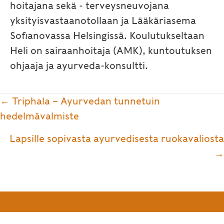
hoitajana sekä - terveysneuvojana
yksityisvastaanotollaan ja Lääkäriasema
Sofianovassa Helsingissä. Koulutukseltaan
Heli on sairaanhoitaja (AMK), kuntoutuksen
ohjaaja ja ayurveda-konsultti.
Posts
← Triphala – Ayurvedan tunnetuin
navigation
hedelmävalmiste
Lapsille sopivasta ayurvedisesta ruokavaliosta
→