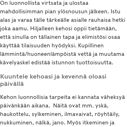
On luonnollista virtsata ja ulostaa
mahdollisimman pian ylösnousun jälkeen. Istu
alas ja varaa tälle tärkeälle asialle rauhaisa hetki
joka aamu. Hiljalleen kehosi oppii tietämään,
että sinulla on tällainen tapa ja elimistösi osaa
käyttää tilaisuuden hyödyksi. Kupillinen
lämmintä/huoneenlämpöistä vettä ja muutama
kävelyaskel edistää istunnon tuottoisuutta.
Kuuntele kehoasi ja kevennä oloasi
päivällä
Kehon luonnollisia tarpeita ei kannata väheksyä
päivänkään aikana. Näitä ovat mm. yskä,
haukottelu, sylkeminen, ilmavaivat, röyhtäily,
nukkuminen, nälkä, jano. Myös itkeminen ja