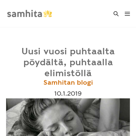
Skip
to
Search
Me
Toggle
content
Tog
Uusi vuosi puhtaalta
pöydältä, puhtaalla
elimistöllä
Samhitan blogi
10.1.2019