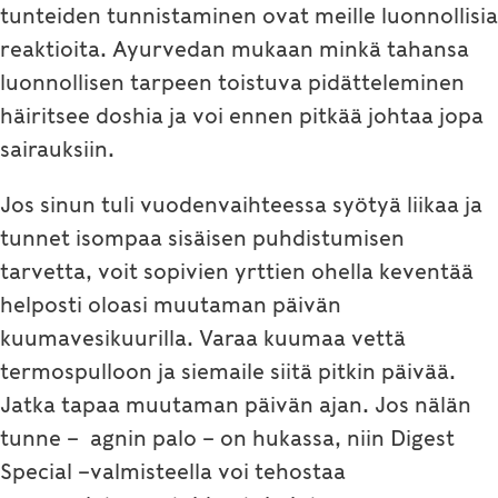
tunteiden tunnistaminen ovat meille luonnollisia
reaktioita. Ayurvedan mukaan minkä tahansa
luonnollisen tarpeen toistuva pidätteleminen
häiritsee doshia ja voi ennen pitkää johtaa jopa
sairauksiin.
Jos sinun tuli vuodenvaihteessa syötyä liikaa ja
tunnet isompaa sisäisen puhdistumisen
tarvetta, voit sopivien yrttien ohella keventää
helposti oloasi muutaman päivän
kuumavesikuurilla. Varaa kuumaa vettä
termospulloon ja siemaile siitä pitkin päivää.
Jatka tapaa muutaman päivän ajan. Jos nälän
tunne – agnin palo – on hukassa, niin Digest
Special –valmisteella voi tehostaa