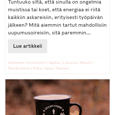
Tuntuuko siltä, että sinulla on ongelmia
muistissa tai koet, että energiaa ei riitä
kaikkiin askareisiin, erityisesti työpäivän
jälkeen? Mitä aiemmin tartut mahdollisiin
uupumusoireisiin, sitä paremmin...
Lue artikkeli
about Ayurvediset keinot stres
Henkinen hyvinvointi
|
Kapha
|
Liikunta
|
Muisti
|
Päivärutiinit
|
Pitta
|
Vata
|
Yleinen