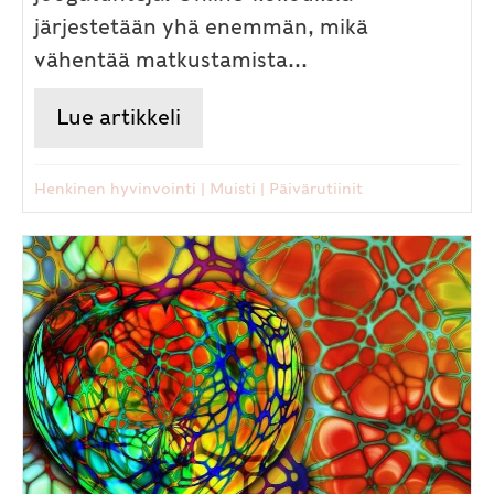
järjestetään yhä enemmän, mikä
vähentää matkustamista...
Lue artikkeli
about Väsyttääkö ruudun edes
Henkinen hyvinvointi
|
Muisti
|
Päivärutiinit