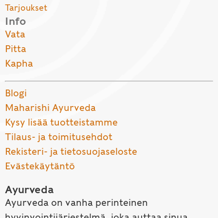
Tarjoukset
Info
Vata
Pitta
Kapha
Blogi
Maharishi Ayurveda
Kysy lisää tuotteistamme
Tilaus- ja toimitusehdot
Rekisteri- ja tietosuojaseloste
Evästekäytäntö
Ayurveda
Ayurveda on vanha perinteinen
hyvinvointijärjestelmä, joka auttaa sinua