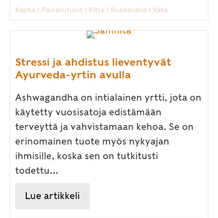
Kapha
|
Päivärutiinit
|
Pitta
|
Ruokavalio
|
Vata
Stressi ja ahdistus lieventyvät
Ayurveda-yrtin avulla
Ashwagandha on intialainen yrtti, jota on
käytetty vuosisatoja edistämään
terveyttä ja vahvistamaan kehoa. Se on
erinomainen tuote myös nykyajan
ihmisille, koska sen on tutkitusti
todettu...
Lue artikkeli
about Stressi ja ahdistus liev