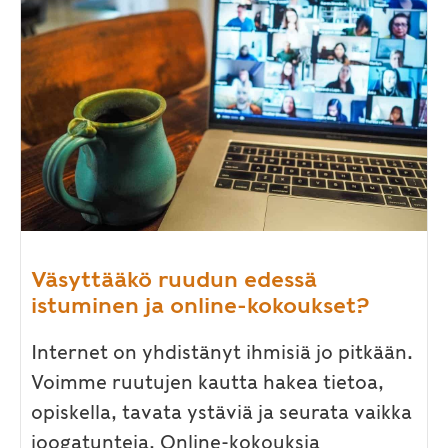
Väsyttääkö ruudun edessä
istuminen ja online-kokoukset?
Internet on yhdistänyt ihmisiä jo pitkään.
Voimme ruutujen kautta hakea tietoa,
opiskella, tavata ystäviä ja seurata vaikka
joogatunteja. Online-kokouksia