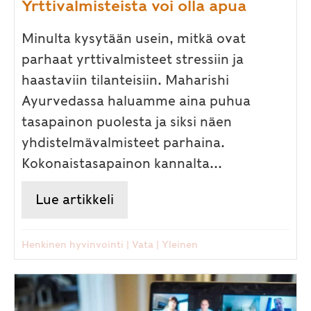
Yrttivalmisteista voi olla apua
Minulta kysytään usein, mitkä ovat
parhaat yrttivalmisteet stressiin ja
haastaviin tilanteisiin. Maharishi
Ayurvedassa haluamme aina puhua
tasapainon puolesta ja siksi näen
yhdistelmävalmisteet parhaina.
Kokonaistasapainon kannalta...
Lue artikkeli
about Tunne-elämän haasteita? 
Henkinen hyvinvointi
|
Vata
|
Yleinen