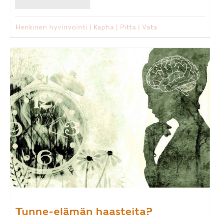
Henkinen hyvinvointi
|
Kapha
|
Pitta
|
Vata
Tunne-elämän haasteita?