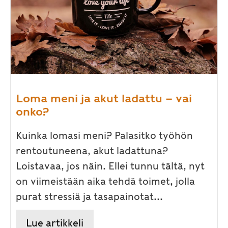
Loma meni ja akut ladattu – vai
onko?
Kuinka lomasi meni? Palasitko työhön
rentoutuneena, akut ladattuna?
Loistavaa, jos näin. Ellei tunnu tältä, nyt
on viimeistään aika tehdä toimet, jolla
purat stressiä ja tasapainotat...
Lue artikkeli
about Loma meni ja akut ladat