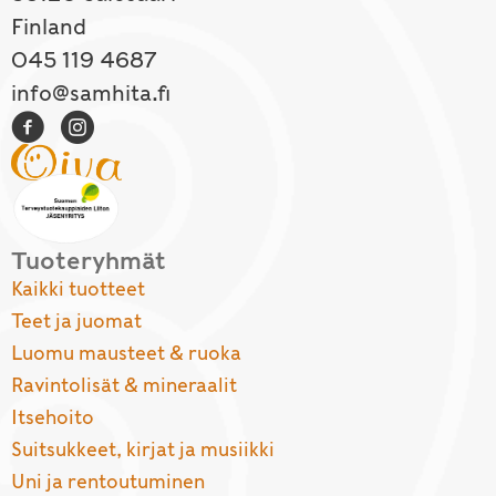
Finland
045 119 4687
info@samhita.fi
Tuoteryhmät
Kaikki tuotteet
Teet ja juomat
Luomu mausteet & ruoka
Ravintolisät & mineraalit
Itsehoito
Suitsukkeet, kirjat ja musiikki
Uni ja rentoutuminen