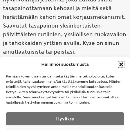
tasapainottamaan kehoasi ja mieltä sekä
herättämään kehon omat korjausmekanismit.
Saavutat tasapainon yksinkertaisten
päivittäisten rutiinien, yksilöllisen ruokavalion
ja tehokkaiden yrttien avulla. Kyse on sinun
ainutlaatuisista tarpeistasi.
Hallinnoi suostumusta
Tutustu ayurvedaan →
Parhaan kokemuksen tarjoamiseksi käytämme teknologioita, kuten
evästeitä, tallentaaksemme ja/tai käyttääksemme laitetietoja. Näiden
tekniikoiden hyväksyminen antaa meille mahdollisuuden käsitellä
tietoja, kuten selauskäyttäytymistä tai yksilöllisiä tunnuksia tällä
sivustolla. Suostumuksen jättäminen tai peruuttaminen voi vaikuttaa
haitallisesti tiettyihin ominaisuuksiin ja toimintoihin.
Hyväksy
© Samhita | Ayurveda -tuotteita suomalaisille jo