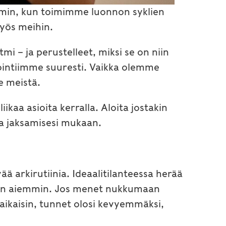
mmin, kun toimimme luonnon syklien
myös meihin.
i – ja perustelleet, miksi se on niin
ointiimme suuresti. Vaikka olemme
le meistä.
ikaa asioita kerralla. Aloita jostakin
ja jaksamisesi mukaan.
 arkirutiinia. Ideaalitilanteessa herää
aan aiemmin. Jos menet nukkumaan
ikaisin, tunnet olosi kevyemmäksi,