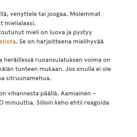
lyllä, venyttele tai joogaa. Molemmat
 mielialaasi.
utunut mieli on luova ja pystyy
atiota
. Se on harjoitteena mielihyvää
a heräillessä ruoansulatuksen voima on
älän tunteen mukaan. Jos sinulla ei ole
etoa sitruunamehua.
 on vihannesta päällä. Aamiainen –
0 minuuttia. Silloin keho ehtii reagoida