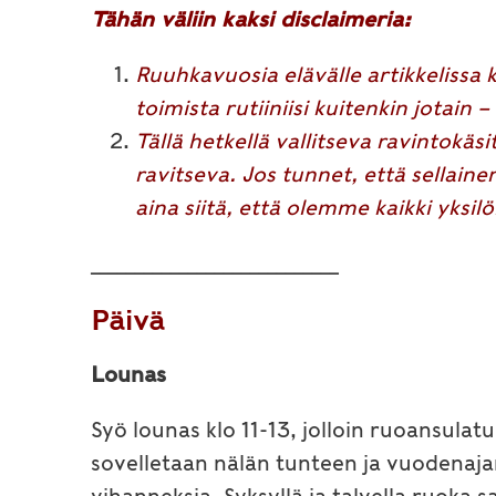
Tähän väliin kaksi disclaimeria:
Ruuhkavuosia elävälle artikkelissa 
toimista rutiiniisi kuitenkin jotain –
Tällä hetkellä vallitseva ravintokäs
ravitseva. Jos tunnet, että sellainen
aina siitä, että olemme kaikki yksil
____________________________
Päivä
Lounas
Syö lounas klo 11-13, jolloin ruoansula
sovelletaan nälän tunteen ja vuodenaj