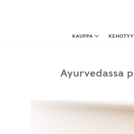
Skip
to
content
KAUPPA
KEHOTYYP
Ayurvedassa p