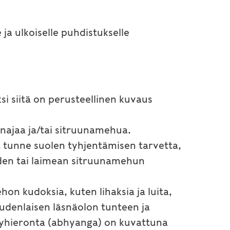
 ja ulkoiselle puhdistukselle
si siitä on perusteellinen kuvaus
hunajaa ja/tai sitruunamehua.
t tunne suolen tyhjentämisen tarvetta,
eden tai laimean sitruunamehun
hon kudoksia, kuten lihaksia ja luita,
uudenlaisen läsnäolon tunteen ja
ljyhieronta (abhyanga) on kuvattuna