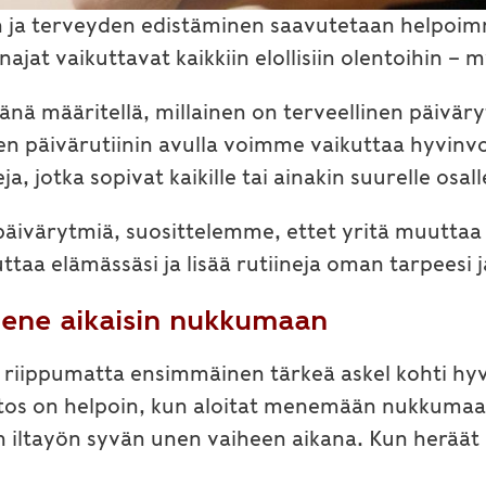
n ja terveyden edistäminen saavutetaan helpoi
jat vaikuttavat kaikkiin elollisiin olentoihin – 
ä määritellä, millainen on terveellinen päivärytm
en päivärutiinin avulla voimme vaikuttaa hyvinv
eja, jotka sopivat kaikille tai ainakin suurelle osal
 päivärytmiä, suosittelemme, ettet yritä muuttaa li
ttaa elämässäsi ja lisää rutiineja oman tarpeesi 
mene aikaisin nukkumaan
iippumatta ensimmäinen tärkeä askel kohti hyvää
utos on helpoin, kun aloitat menemään nukkum
ltayön syvän unen vaiheen aikana. Kun heräät a