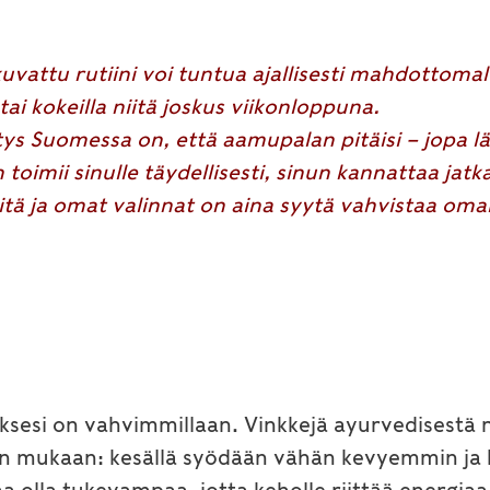
kuvattu rutiini voi tuntua ajallisesti mahdottoma
 tai kokeilla niitä joskus viikonloppuna.
itys Suomessa on, että aamupalan pitäisi – jopa lä
 toimii sinulle täydellisesti, sinun kannattaa jatk
öitä ja omat valinnat on aina syytä vahvistaa oma
tuksesi on vahvimmillaan. Vinkkejä ayurvedisestä 
an mukaan: kesällä syödään vähän kevyemmin ja k