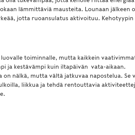
saa olla tukevampaa, jotta keholle riittää energi
uokaan lämmittäviä mausteita. Lounaan jälkeen o
ärkeää, jotta ruoansulatus aktivoituu. Kehotyypin
 ja luovalle toiminnalle, mutta kaikkein vaativim
empi ja kestävämpi kuin iltapäivän vata-aikaan.
ulla on nälkä, mutta vältä jatkuvaa napostelua. Se
lkoilla, liikkua ja tehdä rentouttavia aktiviteet
e.