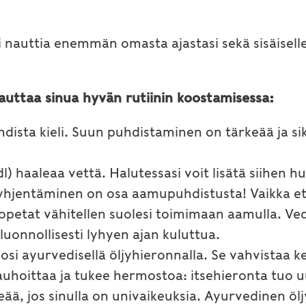
ti nauttia enemmän omasta ajastasi sekä sisäiselle
uttaa sinua hyvän rutiinin koostamisessa:
dista kieli. Suun puhdistaminen on tärkeää ja sik
dl) haaleaa vettä. Halutessasi voit lisätä siihen 
 tyhjentäminen on osa aamupuhdistusta! Vaikka e
 opetat vähitellen suolesi toimimaan aamulla. V
uonnollisesti lyhyen ajan kuluttua.
hosi ayurvedisellä öljyhieronnalla. Se vahvistaa ke
rauhoittaa ja tukee hermostoa: itsehieronta tuo 
eää, jos sinulla on univaikeuksia. Ayurvedinen ö