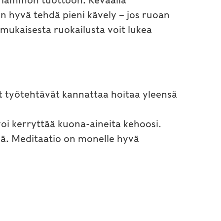
aa lämmön tuottoon. Keväällä
n hyvä tehdä pieni kävely – jos ruoan
 mukaisesta ruokailusta voit lukea
mat työtehtävät kannattaa hoitaa yleensä
 voi kerryttää kuona-aineita kehoosi.
tejä. Meditaatio on monelle hyvä