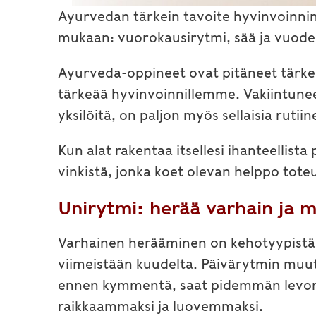
Ayurvedan tärkein tavoite hyvinvoinni
mukaan: vuorokausirytmi, sää ja vuodena
Ayurveda-oppineet ovat pitäneet tärkeän
tärkeää hyvinvoinnillemme. Vakiintune
yksilöitä, on paljon myös sellaisia rutiin
Kun alat rakentaa itsellesi ihanteellista
vinkistä, jonka koet olevan helppo toteu
Unirytmi: herää varhain ja 
Varhainen herääminen on kehotyypistä r
viimeistään kuudelta. Päivärytmin mu
ennen kymmentä, saat pidemmän levon i
raikkaammaksi ja luovemmaksi.