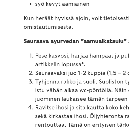
syö kevyt aamiainen
Kun heräät hyvissä ajoin, voit tietoises
omistautumisesta.
Seuraava ayurvedan ”aamuaikataulu” a
Pese kasvosi, harjaa hampaat ja puh
artikkelin lopussa*.
Seuraavaksi juo 1-2 kuppia (1,5 – 2 
Tyhjennä rakko ja suoli. Suoliston
istu vähän aikaa wc-pöntöllä. Näin
juominen laukaisee tämän tarpeen l
Ravitse ihosi ja sitä kautta koko ke
sekä kirkastaa ihosi. Öljyhieronta 
rentouttaa. Tämä on erityisen tärk