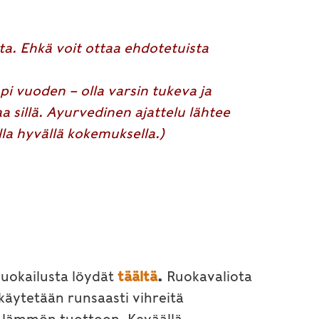
lta. Ehkä voit ottaa ehdotetuista
pi vuoden – olla varsin tukeva ja
aa sillä. Ayurvedinen ajattelu lähtee
lla hyvällä kokemuksella.)
ruokailusta löydät
täältä
.
Ruokavaliota
äytetään runsaasti vihreitä