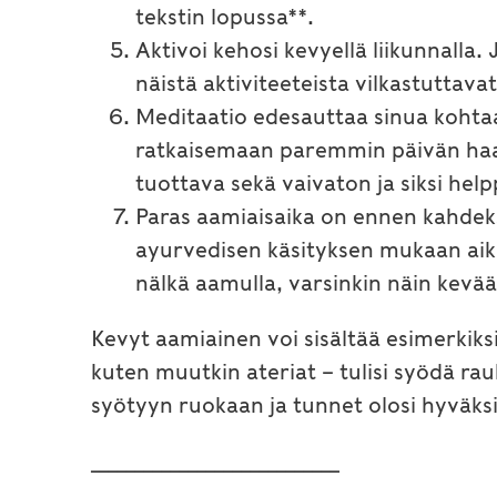
tekstin lopussa**.
Aktivoi kehosi kevyellä liikunnalla.
näistä aktiviteeteista vilkastuttava
Meditaatio edesauttaa sinua kohta
ratkaisemaan paremmin päivän ha
tuottava sekä vaivaton ja siksi help
Paras aamiaisaika on ennen kahdek
ayurvedisen käsityksen mukaan aika
nälkä aamulla, varsinkin näin kevääl
Kevyt aamiainen voi sisältää esimerkiks
kuten muutkin ateriat – tulisi syödä rau
syötyyn ruokaan ja tunnet olosi hyväksi
____________________________