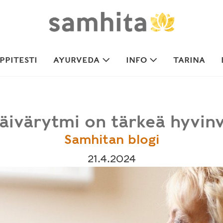
PITESTI
AYURVEDA
INFO
TARINA
äivärytmi on tärkeä hyvinv
Samhitan blogi
21.4.2024