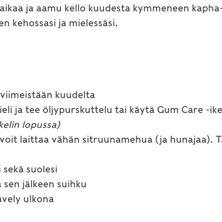
aikaa ja aamu kello kuudesta kymmeneen kapha-a
 kehossasi ja mielessäsi.
 viimeistään kuudelta
eli ja tee öljypurskuttelu tai käytä Gum Care -ik
elin lopussa)
voit laittaa vähän sitruunamehua (ja hunajaa). T
 sekä suolesi
a sen jälkeen suihku
kävely ulkona