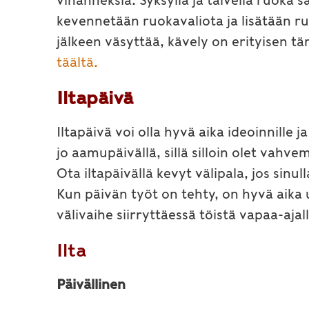
vihanneksia. Syksyllä ja talvella ruoka 
kevennetään ruokavaliota ja lisätään r
jälkeen väsyttää, kävely on erityisen t
täältä.
Iltapäivä
Iltapäivä voi olla hyvä aika ideoinnille
jo aamupäivällä, sillä silloin olet vahv
Ota iltapäivällä kevyt välipala, jos sin
Kun päivän työt on tehty, on hyvä aika u
välivaihe siirryttäessä töistä vapaa-ajall
Ilta
Päivällinen