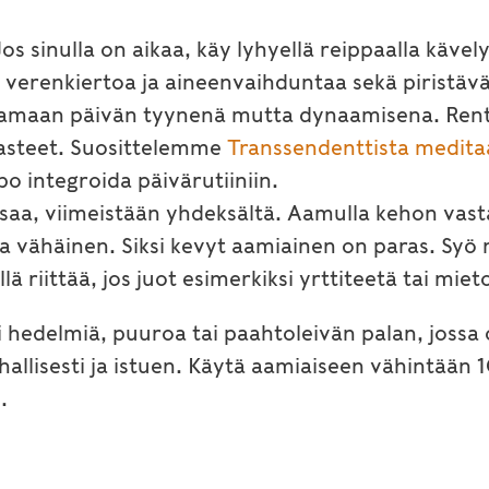
 Jos sinulla on aikaa, käy lyhyellä reippaalla käve
t verenkiertoa ja aineenvaihduntaa sekä piristävät
amaan päivän tyynenä mutta dynaamisena. Rento
asteet. Suosittelemme
Transsendenttista medita
po integroida päivärutiiniin.
saa, viimeistään yhdeksältä. Aamulla kehon vast
 vähäinen. Siksi kevyt aamiainen on paras. Syö n
lä riittää, jos juot esimerkiksi yrttiteetä tai mi
i hedelmiä, puuroa tai paahtoleivän palan, jossa
hallisesti ja istuen. Käytä aamiaiseen vähintään 1
.