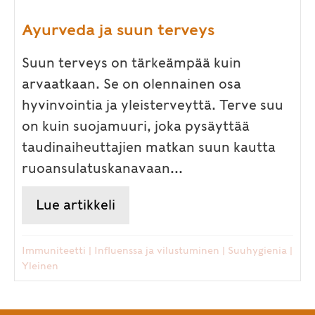
Ayurveda ja suun terveys
Suun terveys on tärkeämpää kuin
arvaatkaan. Se on olennainen osa
hyvinvointia ja yleisterveyttä. Terve suu
on kuin suojamuuri, joka pysäyttää
taudinaiheuttajien matkan suun kautta
ruoansulatuskanavaan...
Lue artikkeli
about Ayurveda ja suun terve
Immuniteetti
|
Influenssa ja vilustuminen
|
Suuhygienia
|
Yleinen