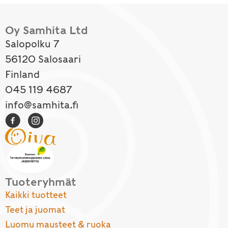
Oy Samhita Ltd
Salopolku 7
56120 Salosaari
Finland
045 119 4687
info@samhita.fi
Tuoteryhmät
Kaikki tuotteet
Teet ja juomat
Luomu mausteet & ruoka