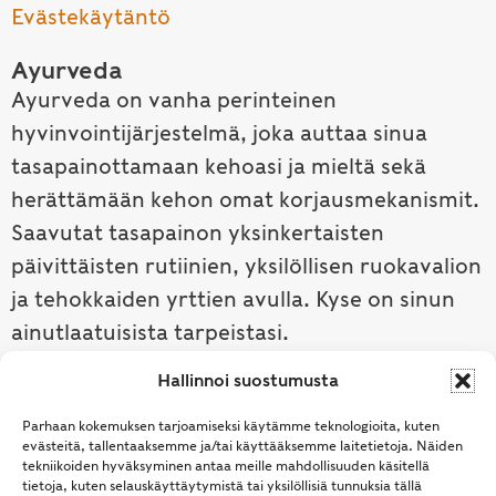
Evästekäytäntö
Ayurveda
Ayurveda on vanha perinteinen
hyvinvointijärjestelmä, joka auttaa sinua
tasapainottamaan kehoasi ja mieltä sekä
herättämään kehon omat korjausmekanismit.
Saavutat tasapainon yksinkertaisten
päivittäisten rutiinien, yksilöllisen ruokavalion
ja tehokkaiden yrttien avulla. Kyse on sinun
ainutlaatuisista tarpeistasi.
Hallinnoi suostumusta
Tutustu ayurvedaan →
Parhaan kokemuksen tarjoamiseksi käytämme teknologioita, kuten
evästeitä, tallentaaksemme ja/tai käyttääksemme laitetietoja. Näiden
tekniikoiden hyväksyminen antaa meille mahdollisuuden käsitellä
tietoja, kuten selauskäyttäytymistä tai yksilöllisiä tunnuksia tällä