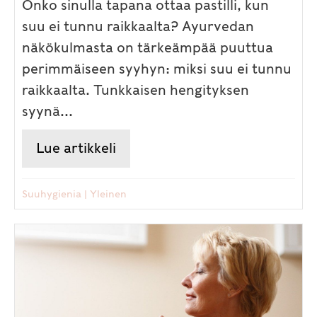
Onko sinulla tapana ottaa pastilli, kun
suu ei tunnu raikkaalta? Ayurvedan
näkökulmasta on tärkeämpää puuttua
perimmäiseen syyhyn: miksi suu ei tunnu
raikkaalta. Tunkkaisen hengityksen
syynä...
Lue artikkeli
about Raikas hengitys ja terve
Suuhygienia
|
Yleinen