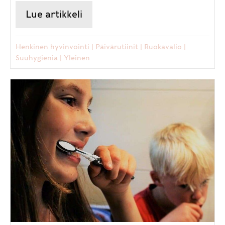
Lue artikkeli
about Ayurvedassa päivärytmi
Henkinen hyvinvointi
|
Päivärutiinit
|
Ruokavalio
|
Suuhygienia
|
Yleinen