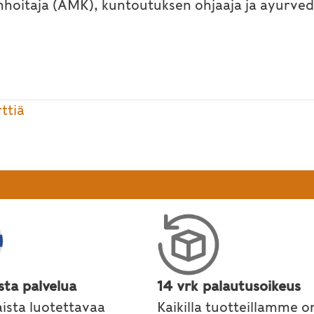
nhoitaja (AMK), kuntoutuksen ohjaaja ja ayurved
ttiä
sta palvelua
14 vrk palautusoikeus
ista luotettavaa
Kaikilla tuotteillamme o