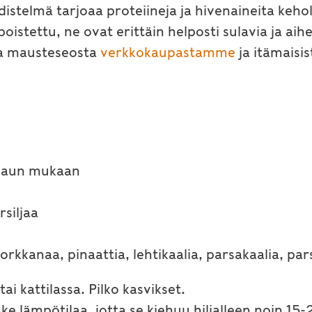
distelmä tarjoaa proteiineja ja hivenaineita keho
istettu, ne ovat erittäin helposti sulavia ja aih
ja mausteseosta
verkkokaupastamme
ja itämaisis
 maun mukaan
rsiljaa
porkkanaa, pinaattia, lehtikaalia, parsakaalia, pars
tai kattilassa. Pilko kasvikset.
ke lämpötilaa, jotta se kiehuu hiljalleen noin 15