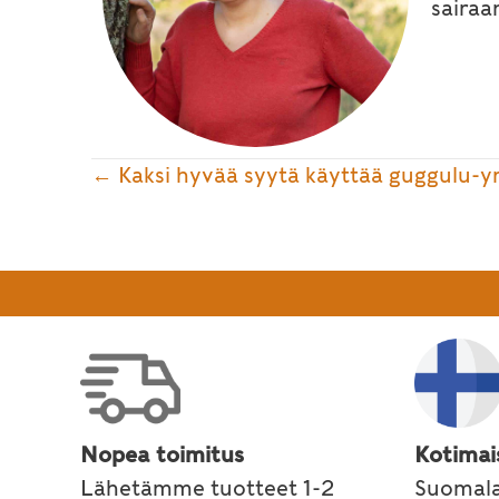
sairaa
Posts
← Kaksi hyvää syytä käyttää guggulu-yr
navigation
Nopea toimitus
Kotimai
Lähetämme tuotteet 1-2
Suomala