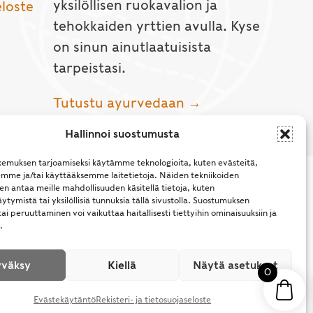
yksilöllisen ruokavalion ja
eloste
tehokkaiden yrttien avulla. Kyse
on sinun ainutlaatuisista
tarpeistasi.
Tutustu ayurvedaan →
Hallinnoi suostumusta
emuksen tarjoamiseksi käytämme teknologioita, kuten evästeitä,
emme ja/tai käyttääksemme laitetietoja. Näiden tekniikoiden
n antaa meille mahdollisuuden käsitellä tietoja, kuten
ytymistä tai yksilöllisiä tunnuksia tällä sivustolla. Suostumuksen
ai peruuttaminen voi vaikuttaa haitallisesti tiettyihin ominaisuuksiin ja
.
l Rights Reserved.
väksy
Kiellä
Näytä asetukset
0
Evästekäytäntö
Rekisteri- ja tietosuojaseloste