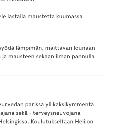
ele lastalla maustetta kuumassa
a syödä lämpimän, maittavan lounaan
heen ja mausteen sekaan ilman pannulla
 ayurvedan parissa yli kaksikymmentä
tajana sekä - terveysneuvojana
elsingissä. Koulutukseltaan Heli on