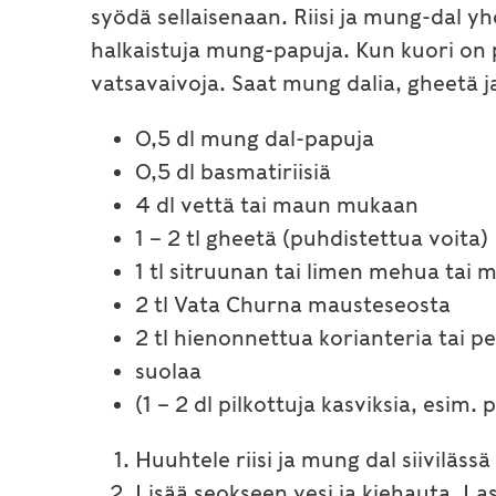
syödä sellaisenaan. Riisi ja mung-dal yh
halkaistuja mung-papuja. Kun kuori on po
vatsavaivoja. Saat mung dalia, gheetä 
0,5 dl mung dal-papuja
0,5 dl basmatiriisiä
4 dl vettä tai maun mukaan
1 – 2 tl gheetä (puhdistettua voita)
1 tl sitruunan tai limen mehua tai
2 tl Vata Churna mausteseosta
2 tl hienonnettua korianteria tai pe
suolaa
(1 – 2 dl pilkottuja kasviksia, esim. 
Huuhtele riisi ja mung dal siivilässä 
Lisää seokseen vesi ja kiehauta. Las