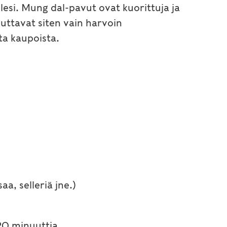
llesi. Mung dal-pavut ovat kuorittuja ja
euttavat siten vain harvoin
ta kaupoista.
aa, selleriä jne.)
-20 minuuttia.