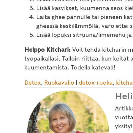
Lisää kasvikset, kuumenna seos kieh
Laita ghee pannulle tai pieneen ka
gheessä keskilämmöllä, varo ettei s
Lisää lopuksi sitruuna/limemehu ja t
Helppo Kitchari:
Voit tehdä kitcharin 
työpaikallasi. Tällöin riittää, kun keitä
kuumentamista. Todella kätevää!
Detox
,
Ruokavalio
|
detox-ruoka
,
kitcha
Hel
Artikk
vuotta
yksity