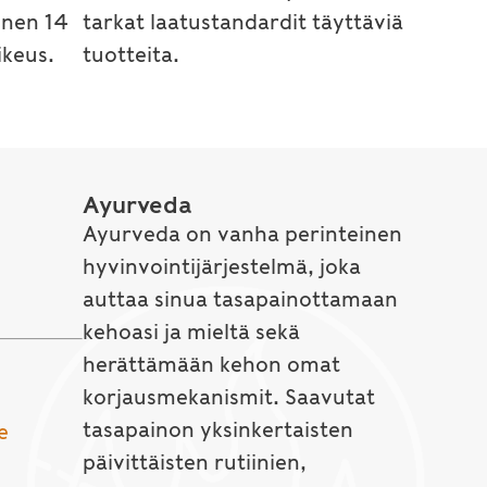
inen 14
tarkat laatustandardit täyttäviä
keus.
tuotteita.
Ayurveda
Ayurveda on vanha perinteinen
hyvinvointijärjestelmä, joka
auttaa sinua tasapainottamaan
kehoasi ja mieltä sekä
herättämään kehon omat
korjausmekanismit. Saavutat
tasapainon yksinkertaisten
e
päivittäisten rutiinien,