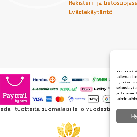
Rekisteri- ja tietosuojas
Evästekäytäntö
Parhaan kok
tallentaaks
hyväksymine
selauskäyttä
jättäminen t
toimintoihin
eda -tuotteita suomalaisille jo vuodesta 1994. Al
Hy