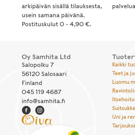
arkipäivän sisällä tilauksesta,
palvelu
usein samana päivänä.
Postituskulut 0 - 4,90 €.
Oy Samhita Ltd
Tuote
Salopolku 7
Kaikki tu
Teet ja j
56120 Salosaari
Luomu ma
Finland
Ravintoli
045 119 4687
Itsehoito
info@samhita.fi
Suitsukke
Uni ja r
Tarjouks