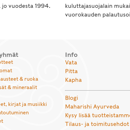
a jo vuodesta 1994.
kuluttajasuojalain muka
vuorokauden palautusoi
ryhmät
Info
otteet
Vata
uomat
Pitta
usteet & ruoka
Kapha
sät & mineraalit
Blogi
et, kirjat ja musiikki
Maharishi Ayurveda
entoutuminen
Kysy lisää tuotteistamm
et
Tilaus- ja toimitusehdot