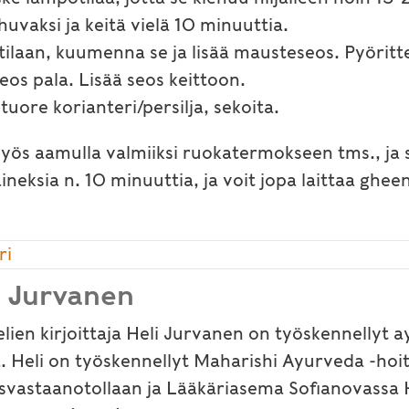
uvaksi ja keitä vielä 10 minuuttia.
ttilaan, kuumenna se ja lisää mausteseos. Pyöritt
eos pala. Lisää seos keittoon.
uore korianteri/persilja, sekoita.
myös aamulla valmiiksi ruokatermokseen tms., j
t aineksia n. 10 minuuttia, ja voit jopa laittaa g
ri
i Jurvanen
elien kirjoittaja Heli Jurvanen on työskennellyt
. Heli on työskennellyt Maharishi Ayurveda -hoi
isvastaanotollaan ja Lääkäriasema Sofianovassa H