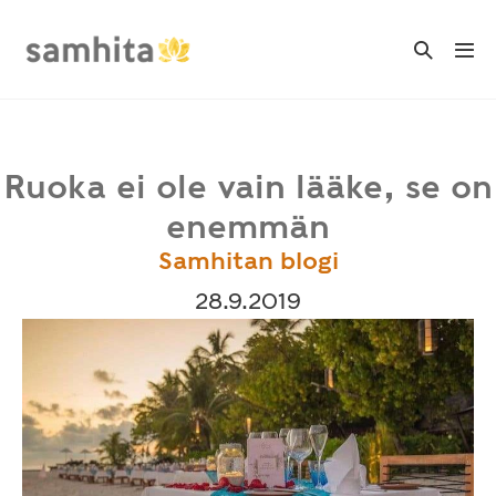
Skip
to
Search
Me
Toggle
content
Tog
Ruoka ei ole vain lääke, se on
enemmän
Samhitan blogi
28.9.2019