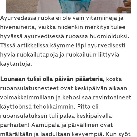
Ayurvedassa ruoka ei ole vain vitamiineja ja
hivenaineita, vaikka niidenkin merkitys tulee
hyvässä ayurvedisessä ruoassa huomioiduksi.
Tässä artikkelissa käymme läpi ayurvedisesti
hyviä ruokailutapoja ja ruokailuun liittyviä
käytäntöjä.
Lounaan tulisi olla päivän pääateria
, koska
ruoansulatusnesteet ovat keskipäivän aikaan
voimakkaimmillaan ja kehosi saa ravintoaineet
käyttöönsä tehokkaimmin. Pitta eli
ruoansulatuksen tuli palaa keskipäivällä
parhaiten! Aamupala ja päivällinen ovat
määrältään ja laadultaan kevyempiä. Kun syöt