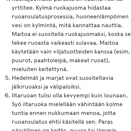
yrttitee. Kylmä ruokajuoma hidastaa
ruoansulatusprosessia, huoneenlämpöinen
vesi on kylmintä, mitä kannattaa nauttia.
Maitoa ei suositella ruokajuomaksi, koska se
tekee ruoasta vaikeasti sulavaa. Maitoa
käytetään vain viljatuotteiden kanssa (esim.
puurot, paahtoleipä, makeat ruoat),
mieluiten keitettynä.
Hedelmät ja marjat ovat suositeltavia
jälkiruoaksi ja välipaloiksi.
Iltaruoan tulisi olla kevyempi kuin lounaan.
Syö iltaruoka mielellään vähintään kolme
tuntia ennen nukkumaan menoa, jotta
ruoansulatus ehtii käsitellä sen. Paras
päivällinen on keitto, puuro tai lämmin