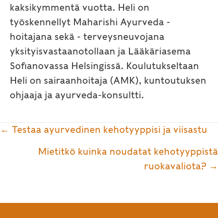
kaksikymmentä vuotta. Heli on
työskennellyt Maharishi Ayurveda -
hoitajana sekä - terveysneuvojana
yksityisvastaanotollaan ja Lääkäriasema
Sofianovassa Helsingissä. Koulutukseltaan
Heli on sairaanhoitaja (AMK), kuntoutuksen
ohjaaja ja ayurveda-konsultti.
Posts
← Testaa ayurvedinen kehotyyppisi ja viisastu
navigation
Mietitkö kuinka noudatat kehotyyppistä
ruokavaliota? →