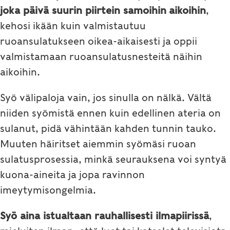
joka päivä suurin piirtein samoihin
aikoihin
,
kehosi ikään kuin valmistautuu
ruoansulatukseen oikea-aikaisesti ja oppii
valmistamaan ruoansulatusnesteitä näihin
aikoihin.
Syö välipaloja vain, jos sinulla on nälkä. Vältä
niiden syömistä ennen kuin edellinen ateria on
sulanut, pidä vähintään kahden tunnin tauko.
Muuten häiritset aiemmin syömäsi ruoan
sulatusprosessia, minkä seurauksena voi syntyä
kuona-aineita ja jopa ravinnon
imeytymisongelmia.
Syö aina istualtaan rauhallisesti ilmapiirissä
,