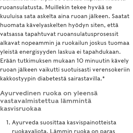
ruoansulatusta. Muillekin tekee hyvää se
kuuluisa sata askelta aina ruoan jälkeen. Saatat
huomata kävelyaskelten hyödyn siten, että
vatsassa tapahtuvat ruoansulatusprosessit
alkavat nopeammin ja ruokailun joskus tuomaa
yleistä energisyyden laskua ei tapahdukaan.
Erään tutkimuksen mukaan 10 minuutin kävely
ruoan jälkeen vaikutti suotuisasti verensokeriin
kakkostyypin diabetestä sairastavilla.*
Ayurvedinen ruoka on yleensä
vastavalmistettua lämmintä
kasvisruokaa
Ayurveda suosittaa kasvispainotteista
ruokavaliota. Lämmin ruoka on paras