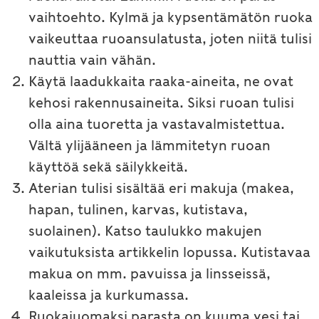
vaihtoehto. Kylmä ja kypsentämätön ruoka
vaikeuttaa ruoansulatusta, joten niitä tulisi
nauttia vain vähän.
Käytä laadukkaita raaka-aineita, ne ovat
kehosi rakennusaineita. Siksi ruoan tulisi
olla aina tuoretta ja vastavalmistettua.
Vältä ylijääneen ja lämmitetyn ruoan
käyttöä sekä säilykkeitä.
Aterian tulisi sisältää eri makuja (makea,
hapan, tulinen, karvas, kutistava,
suolainen). Katso taulukko makujen
vaikutuksista artikkelin lopussa. Kutistavaa
makua on mm. pavuissa ja linsseissä,
kaaleissa ja kurkumassa.
Ruokajuomaksi parasta on kuuma vesi tai