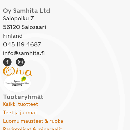
Oy Samhita Ltd
Salopolku 7
56120 Salosaari
Finland
045 119 4687
info@samhita.fi
Tuoteryhmät
Kaikki tuotteet
Teet ja juomat
Luomu mausteet & ruoka
Ravintolisät & mineraalit