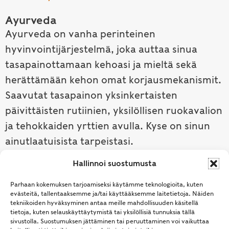
Ayurveda
Ayurveda on vanha perinteinen
hyvinvointijärjestelmä, joka auttaa sinua
tasapainottamaan kehoasi ja mieltä sekä
herättämään kehon omat korjausmekanismit.
Saavutat tasapainon yksinkertaisten
päivittäisten rutiinien, yksilöllisen ruokavalion
ja tehokkaiden yrttien avulla. Kyse on sinun
ainutlaatuisista tarpeistasi.
Hallinnoi suostumusta
Tutustu ayurvedaan →
Parhaan kokemuksen tarjoamiseksi käytämme teknologioita, kuten
evästeitä, tallentaaksemme ja/tai käyttääksemme laitetietoja. Näiden
tekniikoiden hyväksyminen antaa meille mahdollisuuden käsitellä
tietoja, kuten selauskäyttäytymistä tai yksilöllisiä tunnuksia tällä
sivustolla. Suostumuksen jättäminen tai peruuttaminen voi vaikuttaa