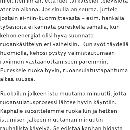
mieluiten ilman, että luet tai katselet televisiota
aterian aikana. Jos sinulla on seuraa, juttele
jostain ei-niin-kuormittavasta – esim. hankalia
työasioita ei kannata pureskella samalla, kun
kehon energiat olisi hyvä suunnata
ruoankäsittelyn eri vaiheisiin. Kun syöt täydellä
huomiolla, kehosi pystyy valmistautumaan
ravinnon vastaanottamiseen paremmin.
Pureskele ruoka hyvin, ruoansulatustapahtuma
alkaa suussa.
Ruokailun jälkeen istu muutama minuutti, jotta
ruoansulatusprosessi lähtee hyvin käyntiin.
Kaphalle suosittelemme ruokailun ja hetken
istumisen jälkeen muutaman minuutin
rauhallista kävelyä. Se edistää kaphan hidasta