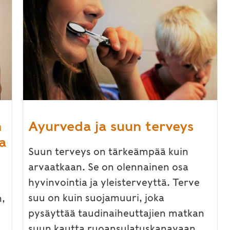
n
Ayurveda ja suun terveys
a
Suun terveys on tärkeämpää kuin
arvaatkaan. Se on olennainen osa
hyvinvointia ja yleisterveyttä. Terve
suu on kuin suojamuuri, joka
,
pysäyttää taudinaiheuttajien matkan
suun kautta ruoansulatuskanavaan...