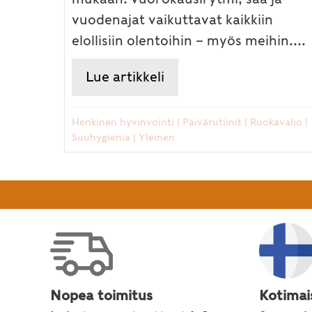
vuodenajat vaikuttavat kaikkiin
elollisiin olentoihin – myös meihin....
Lue artikkeli
about Ayurvedassa päi
Henkinen hyvinvointi
|
Päivärutiinit
|
Ruokavalio
|
Suuhygienia
|
Yleinen
Nopea toimitus
Kotimai