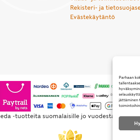
Rekisteri- ja tietosuojas
Evästekäytäntö
Parhaan kok
tallentaaks
hyväksymine
selauskäyttä
jättäminen t
toimintoihin
eda -tuotteita suomalaisille jo vuodesta 1994. Al
Hy