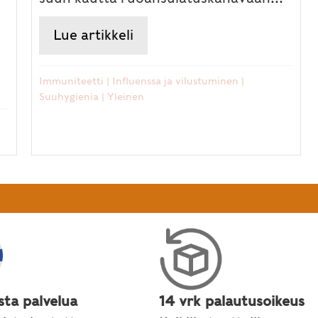
Lue artikkeli
about Ayurveda ja suun ter
värytmi on tärkeä hyvinvoinnin perusta
Immuniteetti
|
Influenssa ja vilustuminen
|
Suuhygienia
|
Yleinen
sta palvelua
14 vrk palautusoikeus