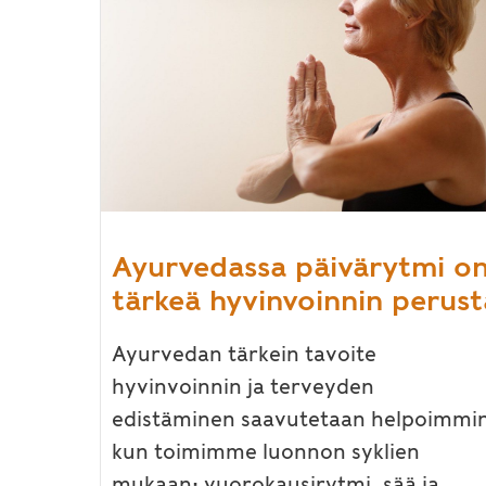
Ayurvedassa päivärytmi o
tärkeä hyvinvoinnin perust
Ayurvedan tärkein tavoite
hyvinvoinnin ja terveyden
edistäminen saavutetaan helpoimmin
kun toimimme luonnon syklien
mukaan: vuorokausirytmi, sää ja