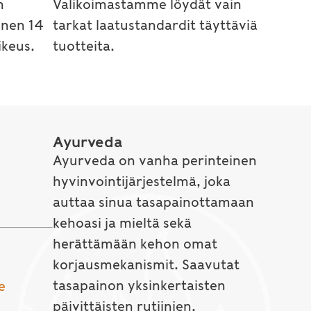
n
Valikoimastamme löydät vain
inen 14
tarkat laatustandardit täyttäviä
keus.
tuotteita.
Ayurveda
Ayurveda on vanha perinteinen
hyvinvointijärjestelmä, joka
auttaa sinua tasapainottamaan
kehoasi ja mieltä sekä
herättämään kehon omat
korjausmekanismit. Saavutat
tasapainon yksinkertaisten
e
päivittäisten rutiinien,