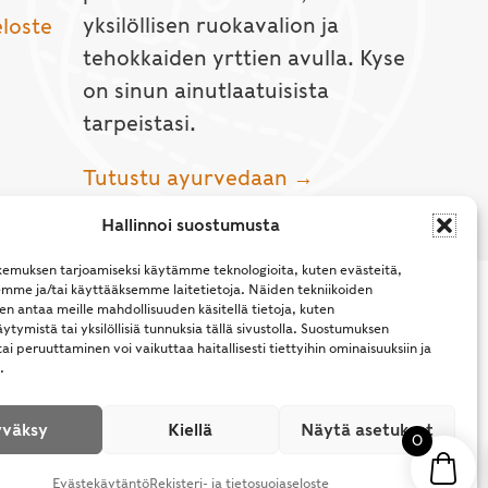
yksilöllisen ruokavalion ja
eloste
tehokkaiden yrttien avulla. Kyse
on sinun ainutlaatuisista
tarpeistasi.
Tutustu ayurvedaan →
Hallinnoi suostumusta
emuksen tarjoamiseksi käytämme teknologioita, kuten evästeitä,
emme ja/tai käyttääksemme laitetietoja. Näiden tekniikoiden
n antaa meille mahdollisuuden käsitellä tietoja, kuten
ytymistä tai yksilöllisiä tunnuksia tällä sivustolla. Suostumuksen
ai peruuttaminen voi vaikuttaa haitallisesti tiettyihin ominaisuuksiin ja
.
l Rights Reserved.
väksy
Kiellä
Näytä asetukset
0
Evästekäytäntö
Rekisteri- ja tietosuojaseloste