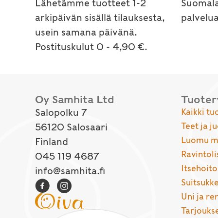
Lähetämme tuotteet 1-2
Suomala
arkipäivän sisällä tilauksesta,
palvelu
usein samana päivänä.
Postituskulut 0 - 4,90 €.
Oy Samhita Ltd
Tuote
Salopolku 7
Kaikki tu
Teet ja j
56120 Salosaari
Luomu ma
Finland
Ravintoli
045 119 4687
Itsehoito
info@samhita.fi
Suitsukke
Uni ja r
Tarjouks