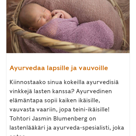
Ayurvedaa lapsille ja vauvoille
Kiinnostaako sinua kokeilla ayurvedisiä
vinkkejä lasten kanssa? Ayurvedinen
elämäntapa sopii kaiken ikäisille,
vauvasta vaariin, jopa teini-ikäisille!
Tohtori Jasmin Blumenberg on
lastenlääkäri ja ayurveda-spesialisti, joka