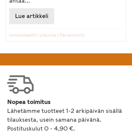
antaa...
Lue artikkeli
about Ayurvedaa lapsille ja vau
Immuniteetti
|
Liikunta
|
Päivärutiinit
Nopea toimitus
Lähetämme tuotteet 1-2 arkipäivän sisällä
tilauksesta, usein samana päivänä.
Postituskulut 0 - 4,90 €.