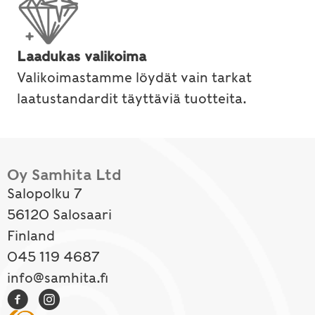
Laadukas valikoima
Valikoimastamme löydät vain tarkat
laatustandardit täyttäviä tuotteita.
Oy Samhita Ltd
Salopolku 7
56120 Salosaari
Finland
045 119 4687
info@samhita.fi