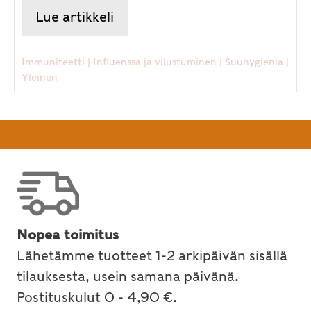
Lue artikkeli
about Ayurveda ja suun terve
Immuniteetti
|
Influenssa ja vilustuminen
|
Suuhygienia
|
Yleinen
Nopea toimitus
Lähetämme tuotteet 1-2 arkipäivän sisällä
tilauksesta, usein samana päivänä.
Postituskulut 0 - 4,90 €.