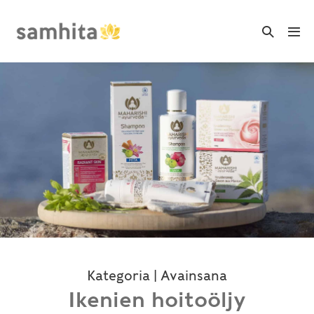
Skip
to
Search
Me
Toggle
content
Tog
Kategoria | Avainsana
Ikenien hoitoöljy