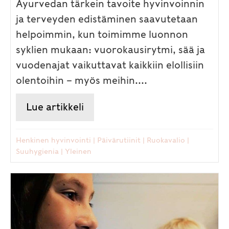
Ayurvedan tärkein tavoite hyvinvoinnin
ja terveyden edistäminen saavutetaan
helpoimmin, kun toimimme luonnon
syklien mukaan: vuorokausirytmi, sää ja
vuodenajat vaikuttavat kaikkiin elollisiin
olentoihin – myös meihin....
Lue artikkeli
about Ayurvedassa päivärytmi
Henkinen hyvinvointi
|
Päivärutiinit
|
Ruokavalio
|
Suuhygienia
|
Yleinen