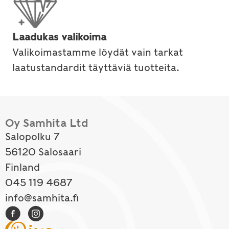
Laadukas valikoima
Valikoimastamme löydät vain tarkat
laatustandardit täyttäviä tuotteita.
Oy Samhita Ltd
Salopolku 7
56120 Salosaari
Finland
045 119 4687
info@samhita.fi