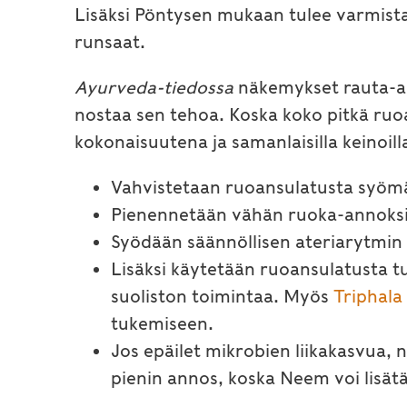
Lisäksi Pöntysen mukaan tulee varmistaa 
runsaat.
Ayurveda-tiedossa
näkemykset rauta-arv
nostaa sen tehoa. Koska koko pitkä ruo
kokonaisuutena ja samanlaisilla keinoill
Vahvistetaan ruoansulatusta syömä
Pienennetään vähän ruoka-annoks
Syödään säännöllisen ateriarytmi
Lisäksi käytetään ruoansulatusta t
suoliston toimintaa. Myös
Triphala
tukemiseen.
Jos epäilet mikrobien liikakasvua, n
pienin annos, koska Neem voi lisätä