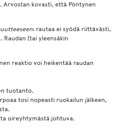
. Arvostan kovasti, että Pöntynen
puutteeseen
: rautaa ei syödä riittävästi,
a. Raudan (tai yleensäkin
inen reaktio voi heikentää raudan
en tuotanto.
urpoaa tosi nopeasti ruokailun jälkeen,
sta.
esta oireyhtymästä johtuva.