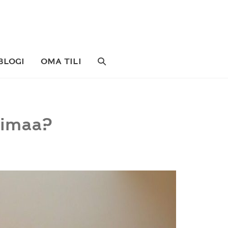
SEARCH
BLOGI
OMA TILI
TOGGLE
oimaa?