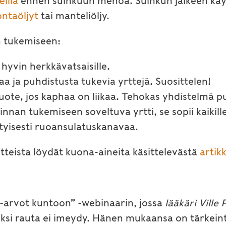
illä
ennen suihkuun menoa. Suihkun jälkeen käytä
ontaöljyt
tai manteliöljy.
n tukemiseen:
i hyvin herkkävatsaisille.
aa ja puhdistusta tukevia yrttejä. Suosittelen!
ote, jos kaphaa on liikaa. Tehokas yhdistelmä p
nnan tukemiseen soveltuva yrtti, se sopii kaikille
ityisesti ruoansulatuskanavaa.
otteista löydät kuona-aineita käsittelevästä
artikk
-arvot kuntoon” -webinaarin, jossa
lääkäri Ville
miksi rauta ei imeydy. Hänen mukaansa on tärkeint