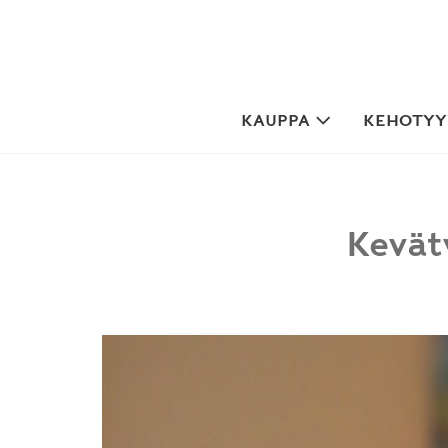
Skip
to
content
KAUPPA
KEHOTYYP
Kevät