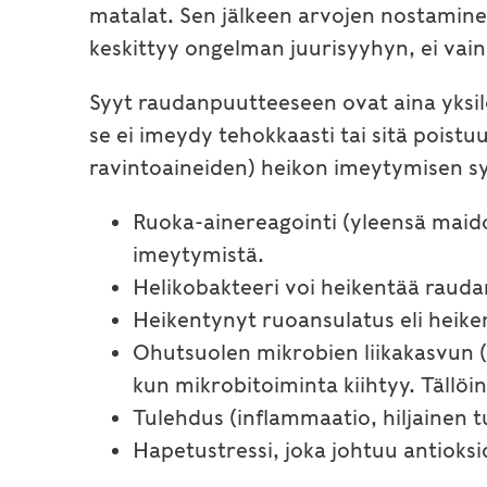
matalat. Sen jälkeen arvojen nostamin
keskittyy ongelman juurisyyhyn, ei vain
Syyt raudanpuutteeseen ovat aina yksil
se ei imeydy tehokkaasti tai sitä poistu
ravintoaineiden) heikon imeytymisen syi
Ruoka-ainereagointi (yleensä maidon
imeytymistä.
Helikobakteeri voi heikentää raud
Heikentynyt ruoansulatus eli heik
Ohutsuolen mikrobien liikakasvun (ba
kun mikrobitoiminta kiihtyy. Tällö
Tulehdus (inflammaatio, hiljainen t
Hapetustressi, joka johtuu antioks