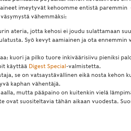
oaineet imeytyvät kehoomme entistä paremmin 
ja väsymystä vähemmäksi:
in ateria, jotta kehosi ei joudu sulattamaan suurta
nsulatusta. Syö kevyt aamiainen ja ota ennemmin 
: kuori ja pilko tuore inkiväärisiivu pieniksi palo
oit käyttää
Digest Special
-valmistetta.
aja, se on vatsaystävällinen eikä nosta kehon ku
hyvä kaphan vähentäjä.
alla, mutta pääpaino on kuitenkin vielä lämpimäll
te ovat suositeltavia tähän aikaan vuodesta. Suo