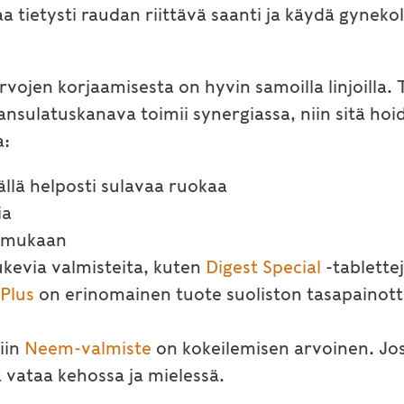
tietysti raudan riittävä saanti ja käydä gynekol
ojen korjaamisesta on hyvin samoilla linjoilla. 
ansulatuskanava toimii synergiassa, niin sitä h
a:
llä helposti sulavaa ruokaa
ia
n mukaan
ukevia valmisteita, kuten
Digest Special
-tablettej
 Plus
on erinomainen tuote suoliston tasapainot
iin
Neem-valmiste
on kokeilemisen arvoinen. Jos 
 vataa kehossa ja mielessä.