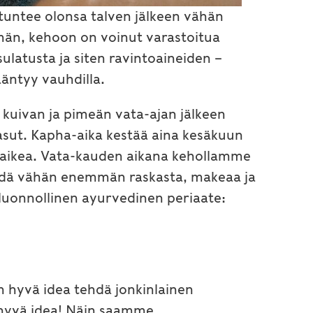
 tuntee olonsa talven jälkeen vähän
män, kehoon on voinut varastoitua
sulatusta ja siten ravintoaineiden –
ääntyy vauhdilla.
 kuivan ja pimeän vata-ajan jälkeen
asut. Kapha-aika kestää aina kesäkuun
 vaikea. Vata-kauden aikana kehollamme
yödä vähän enemmän raskasta, makeaa ja
 luonnollinen ayurvedinen periaate:
 hyvä idea tehdä jonkinlainen
 hyvä idea! Näin saamme