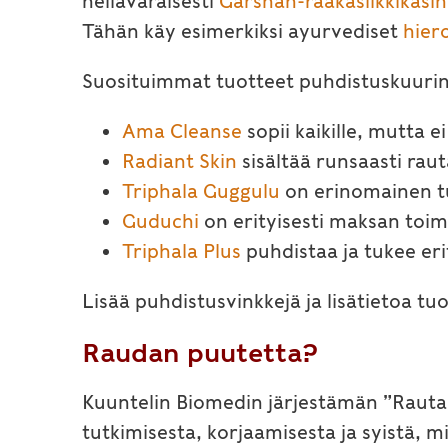
hellävaraisesti
Garshan-raakasilkkikäsine
Tähän käy esimerkiksi ayurvediset
hier
Suosituimmat tuotteet puhdistuskuuri
Ama Cleanse
sopii kaikille, mutta e
Radiant Skin
sisältää runsaasti raut
Triphala Guggulu
on erinomainen tu
Guduchi
on erityisesti maksan toimi
Triphala Plus
puhdistaa ja tukee er
Lisää puhdistusvinkkejä ja lisätietoa tu
Raudan puutetta?
Kuuntelin Biomedin järjestämän ”Rauta
tutkimisesta, korjaamisesta ja syistä, 