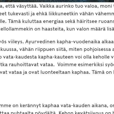
ta, että väsyttää. Vaikka aurinko tuo valoa, moni
eet tukevasti ja ehkä liikkuneetkin vähän vähem
elle. Tämä kuluttaa energiaa sekä häiritsee ruoan
kellollammekin on haasteita, kun valon määrä lis
myös viileys. Ayurvedinen kapha-vuodenaika alkaa
kuussa, vähän riippuen siitä, miten pohjoisessa 
to vata-kaudesta kapha-kauteen voi olla keholle
 jotka rauhoittavat vataa. Voimme esimerkiksi s
tavat vataa ja ovat luonteeltaan kaphaa. Tämä on
omme on kerännyt kaphaa vata-kauden aikana, on
ittaa puhtaalta pöydältä. Kehon kevätsiivous on