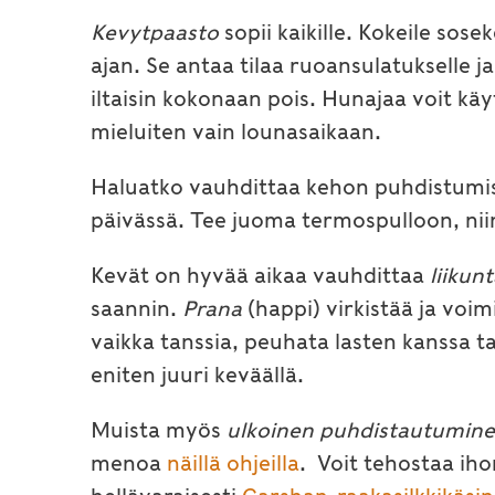
Kevytpaasto
sopii kaikille. Kokeile sosek
ajan. Se antaa tilaa ruoansulatukselle j
iltaisin kokonaan pois. Hunajaa voit kä
mieluiten vain lounasaikaan.
Haluatko vauhdittaa kehon puhdistumi
päivässä. Tee juoma termospulloon, niin
Kevät on hyvää aikaa vauhdittaa
liikun
saannin.
Prana
(happi) virkistää ja voimi
vaikka tanssia, peuhata lasten kanssa ta
eniten juuri keväällä.
Muista myös
ulkoinen puhdistautumin
menoa
näillä ohjeilla
. Voit tehostaa ih