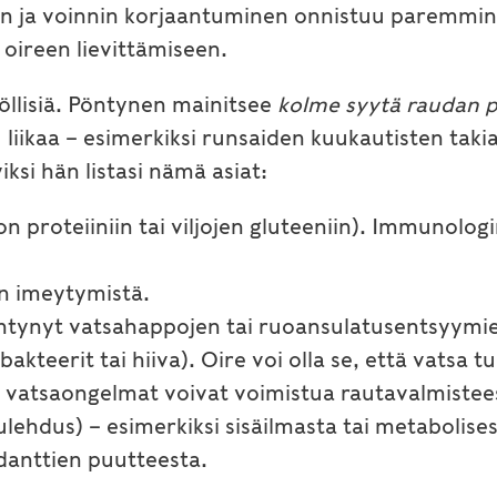
en ja voinnin korjaantuminen onnistuu paremmin
 oireen lievittämiseen.
öllisiä. Pöntynen mainitsee
kolme syytä raudan 
u liikaa – esimerkiksi runsaiden kuukautisten taki
ksi hän listasi nämä asiat:
 proteiiniin tai viljojen gluteeniin). Immunolog
an imeytymistä.
entynyt vatsahappojen tai ruoansulatusentsyymi
kteerit tai hiiva). Oire voi olla se, että vatsa t
in vatsaongelmat voivat voimistua rautavalmistee
ulehdus) – esimerkiksi sisäilmasta tai metabolis
idanttien puutteesta.