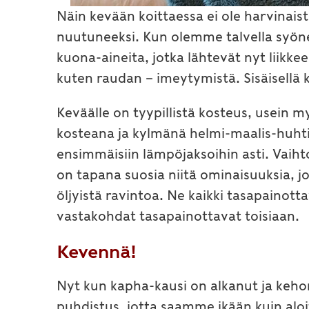
Näin kevään koittaessa ei ole harvinais
nuutuneeksi. Kun olemme talvella syön
kuona-aineita, jotka lähtevät nyt liikke
kuten raudan – imeytymistä. Sisäisellä 
Keväälle on tyypillistä kosteus, usein 
kosteana ja kylmänä helmi-maalis-huhti
ensimmäisiin lämpöjaksoihin asti. Vaih
on tapana suosia niitä ominaisuuksia,
öljyistä ravintoa. Ne kaikki tasapainot
vastakohdat tasapainottavat toisiaan.
Kevennä!
Nyt kun kapha-kausi on alkanut ja keh
puhdistus, jotta saamme ikään kuin alo