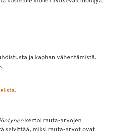
 kostealle iholle ravitsevaa ihoöljyä.
uhdistusta ja kaphan vähentämistä.
.
elista
.
 Pöntynen
kertoi rauta-arvojen
ä selvittää, miksi rauta-arvot ovat