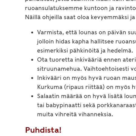
ruoansulatuksemme kuntoon ja ravint
Näillä ohjeilla saat oloa kevyemmäksi 
Varmista, että lounas on päivän suur
jolloin hidas kapha hallitsee ruoa
esimerkiksi pähkinöitä ja hedelmä.
Ota tuoretta inkivääriä ennen ateriaa
sitruunamehua. Vaihtoehtoisesti v
Inkivääri on myös hyvä ruoan maust
Kurkuma (ripaus riittää) on myös 
Salaatin määrää on hyvä lisätä louna
tai babypinaatti sekä porkkanaraas
muita vihreitä vihanneksia.
Puhdista!