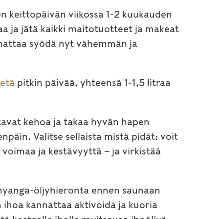
en keittopäivän viikossa 1-2 kuukauden
aa ja jätä kaikki maitotuotteet ja makeat
kannattaa syödä nyt vähemmän ja
etä
pitkin päivää, yhteensä 1-1,5 litraa
tavat kehoa ja takaa hyvän hapen
npäin. Valitse sellaista mistä pidät: voit
 voimaa ja kestävyyttä – ja virkistää
abhyanga-öljyhieronta ennen saunaan
 ihoa kannattaa aktivoida ja kuoria