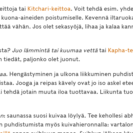
eittoja tai
Kitchari-keittoa
. Voit tehdä esim. yhd
a kuona-aineiden poistumiselle. Kevennä iltaruok
yttää vähän. Jos olet sekasyöjä, lihaa ja kalaa 
sta?
Juo lämmintä tai kuumaa vettä
tai
Kapha-te
 tiedät, paljonko olet juonut.
taa
. Hengästyminen ja ulkona liikkuminen puhdis
staa. Jooga ja reipas kävely ovat jo iso askel etee
i tehdä jotain muuta iloa tuottavaa. Liikunta tuo
en
: saunassa suosi kuivaa löylyä. Tee kehollesi 
on puhdistumista myös kuivahieronnalla: vartalon