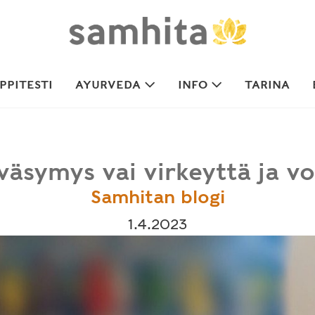
PITESTI
AYURVEDA
INFO
TARINA
väsymys vai virkeyttä ja v
Samhitan blogi
1.4.2023