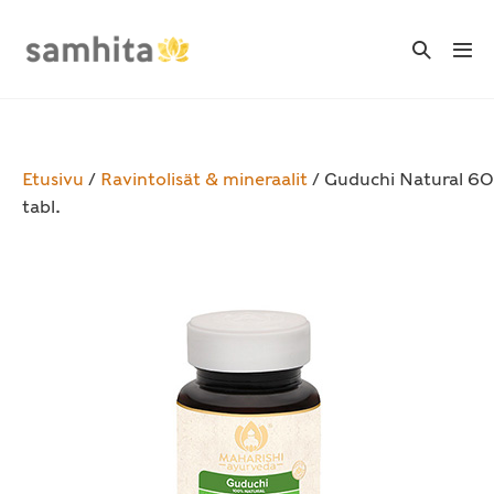
Skip
to
Search
Me
Toggle
content
Tog
Etusivu
/
Ravintolisät & mineraalit
/ Guduchi Natural 60
tabl.