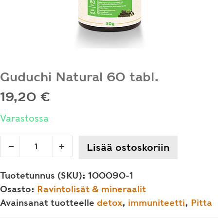
Guduchi Natural 60 tabl.
19,20
€
Varastossa
Guduchi
Lisää ostoskoriin
Decrease
Increase
Natural
quantity
quantity
60
Tuotetunnus (SKU):
100090-1
tabl.
Osasto:
Ravintolisät & mineraalit
määrä
Avainsanat tuotteelle
detox
,
immuniteetti
,
Pitta