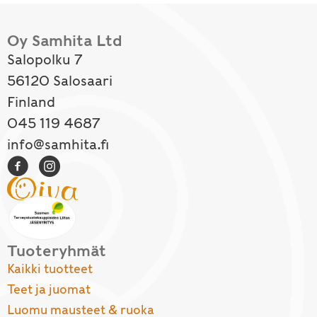
Oy Samhita Ltd
Salopolku 7
56120 Salosaari
Finland
045 119 4687
info@samhita.fi
Tuoteryhmät
Kaikki tuotteet
Teet ja juomat
Luomu mausteet & ruoka