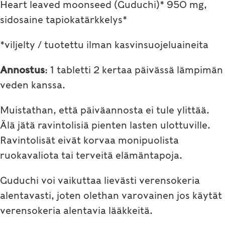
Heart leaved moonseed (Guduchi)* 950 mg,
sidosaine tapiokatärkkelys*
*viljelty / tuotettu ilman kasvinsuojeluaineita
Annostus
: 1 tabletti 2 kertaa päivässä lämpimän
veden kanssa.
Muistathan, että päiväannosta ei tule ylittää.
Älä jätä ravintolisiä pienten lasten ulottuville.
Ravintolisät eivät korvaa monipuolista
ruokavaliota tai terveitä elämäntapoja.
Guduchi voi vaikuttaa lievästi verensokeria
alentavasti, joten olethan varovainen jos käytät
verensokeria alentavia lääkkeitä.