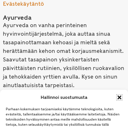
Evästekäytäntö
Ayurveda
Ayurveda on vanha perinteinen
hyvinvointijärjestelmä, joka auttaa sinua
tasapainottamaan kehoasi ja mieltä sekä
herättämään kehon omat korjausmekanismit.
Saavutat tasapainon yksinkertaisten
päivittäisten rutiinien, yksilöllisen ruokavalion
ja tehokkaiden yrttien avulla. Kyse on sinun
ainutlaatuisista tarpeistasi.
Hallinnoi suostumusta
Tutustu ayurvedaan →
Parhaan kokemuksen tarjoamiseksi käytämme teknologioita, kuten
evästeitä, tallentaaksemme ja/tai käyttääksemme laitetietoja. Näiden
tekniikoiden hyväksyminen antaa meille mahdollisuuden käsitellä
tietoja, kuten selauskäyttäytymistä tai yksilöllisiä tunnuksia tällä