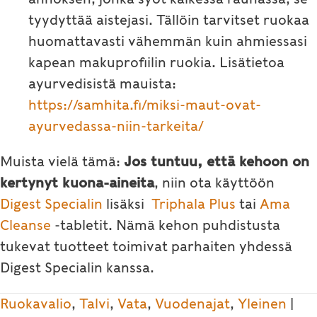
tyydyttää aistejasi. Tällöin tarvitset ruokaa
huomattavasti vähemmän kuin ahmiessasi
kapean makuprofiilin ruokia. Lisätietoa
ayurvedisistä mauista:
https://samhita.fi/miksi-maut-ovat-
ayurvedassa-niin-tarkeita/
Muista vielä tämä:
Jos tuntuu, että kehoon on
kertynyt kuona-aineita
, niin ota käyttöön
Digest Specialin
lisäksi
Triphala Plus
tai
Ama
Cleanse
-tabletit. Nämä kehon puhdistusta
tukevat tuotteet toimivat parhaiten yhdessä
Digest Specialin kanssa.
Ruokavalio
,
Talvi
,
Vata
,
Vuodenajat
,
Yleinen
|