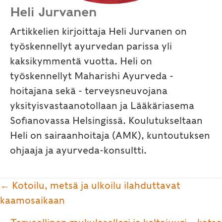
Heli Jurvanen
Artikkelien kirjoittaja Heli Jurvanen on
työskennellyt ayurvedan parissa yli
kaksikymmentä vuotta. Heli on
työskennellyt Maharishi Ayurveda -
hoitajana sekä - terveysneuvojana
yksityisvastaanotollaan ja Lääkäriasema
Sofianovassa Helsingissä. Koulutukseltaan
Heli on sairaanhoitaja (AMK), kuntoutuksen
ohjaaja ja ayurveda-konsultti.
Posts
← Kotoilu, metsä ja ulkoilu ilahduttavat
navigation
kaamosaikaan