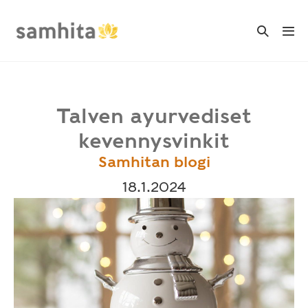
Skip
to
Search
Me
Toggle
content
Tog
Talven ayurvediset
kevennysvinkit
Samhitan blogi
18.1.2024