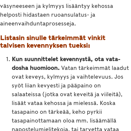
väsyneeseen ja kylmyys lisääntyy kehossa
helposti hidastaen ruoansulatus- ja
aineenvaihduntaprosesseja.
Listasin sinulle tärkeimmät vinkit
talvisen kevennyksen tueksi:
Kun suunnittelet kevennystä, ota vata-
dosha huomioon.
Vatan tärkeimmät laadut
ovat keveys, kylmyys ja vaihtelevuus. Jos
syöt liian kevyesti ja pääpaino on
salaateissa (jotka ovat keveitä ja viileitä),
lisäät vataa kehossa ja mielessä. Koska
tasapaino on tärkeää, keho pyrkii
tasapainottamaan oloa mm. lisäämällä
napostelumielitekoja, tai tarvetta vataa