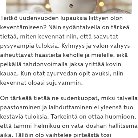
Teitkö uudenvuoden lupauksia liittyen olon
keventämiseen? Näin sydäntalvella on tärkeä
tietää, miten kevennät niin, että saavutat
pysyvämpiä tuloksia. Kylmyys ja valon vähyys
aiheuttavat haasteita keholle ja mielelle, eikä
pelkällä tahdonvoimalla jaksa yrittää kovin
kauaa. Kun otat ayurvedan opit avuksi, niin
kevennät oloasi sujuvammin.
On tärkeää tietää ne sudenkuopat, miksi talvella
paastoaminen ja laihduttaminen ei yleensä tuo
kestäviä tuloksia. Tärkeintä on ottaa huomioon,
että tammi-helmikuu on vata-doshan hallitsema
aika. Tällöin olo vaihtelee pirteästä tosi