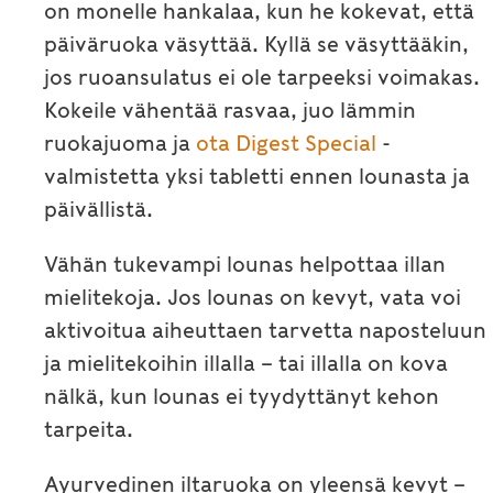
on monelle hankalaa, kun he kokevat, että
päiväruoka väsyttää. Kyllä se väsyttääkin,
jos ruoansulatus ei ole tarpeeksi voimakas.
Kokeile vähentää rasvaa, juo lämmin
ruokajuoma ja
ota Digest Special
-
valmistetta yksi tabletti ennen lounasta ja
päivällistä.
Vähän tukevampi lounas helpottaa illan
mielitekoja. Jos lounas on kevyt, vata voi
aktivoitua aiheuttaen tarvetta naposteluun
ja mielitekoihin illalla – tai illalla on kova
nälkä, kun lounas ei tyydyttänyt kehon
tarpeita.
Ayurvedinen iltaruoka on yleensä kevyt –