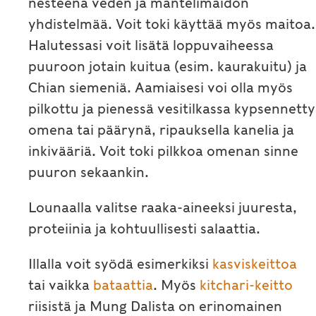
nesteenä veden ja mantelimaidon
yhdistelmää. Voit toki käyttää myös maitoa.
Halutessasi voit lisätä loppuvaiheessa
puuroon jotain kuitua (esim. kaurakuitu) ja
Chian siemeniä. Aamiaisesi voi olla myös
pilkottu ja pienessä vesitilkassa kypsennetty
omena tai päärynä, ripauksella kanelia ja
inkivääriä. Voit toki pilkkoa omenan sinne
puuron sekaankin.
Lounaalla valitse raaka-aineeksi juuresta,
proteiinia ja kohtuullisesti salaattia.
Illalla voit syödä esimerkiksi
kasviskeittoa
tai vaikka
bataattia
. Myös
kitchari-keitto
riisistä ja Mung Dalista on erinomainen