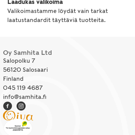
Laadukas valikoima
Valikoimastamme löydät vain tarkat
laatustandardit täyttäviä tuotteita.
Oy Samhita Ltd
Salopolku 7
56120 Salosaari
Finland
045 119 4687
info@samhita.fi