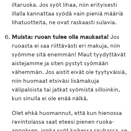
iltaruoka. Jos syöt lihaa, niin erityisesti
illalla kannattaa syödä vain pieniä määriä
lihatuotteita, ne ovat raskaasti sulavia.
Muista: ruoan tulee olla maukasta!
Jos
ruoasta ei saa riittävästi eri makuja, niin
syömme sitä enemmän! Maut tyydyttävät
aistejamme ja siten pystyt syömään
vähemmän. Jos aistit eivät ole tyytyväisiä,
niin huomaat etsiväsi lisämakuja
välipaloista tai jatkat syömistä silloinkin,
kun sinulla ei ole enää nälkä.
Olet ehkä huomannut, että kun hienossa
ravintolassa saat eteesi pienen ruoka-
annoksen, jonka syöt kaikessa rauhassa, se