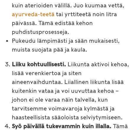
kuin aterioiden välillä. Juo kuumaa vettä,
ayurveda-teetä
tai yrttiteetä noin litra
päivässä. Tämä edistää kehon
puhdistusprosesseja.
Pukeudu lämpimästi ja sään mukaisesti,
muista suojata pää ja kaula.
Liiku kohtuullisesti.
Liikunta aktivoi kehoa,
lisää verenkiertoa ja siten
aineenvaihduntaa. Liiallinen liikunta lisää
kuitenkin vataa ja voi uuvuttaa kehoa –
johon ei ole varaa näin talvella, kun
tarvitsemme voimavaroja kylmästä ja
haasteellisista sääoloista selviytymiseen.
Syö päivällä tukevammin kuin illalla.
Tämä