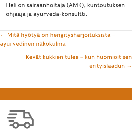
Heli on sairaanhoitaja (AMK), kuntoutuksen
ohjaaja ja ayurveda-konsultti.
Posts
← Mitä hyötyä on hengitysharjoituksista –
navigation
ayurvedinen näkökulma
Kevät kukkien tulee – kun huomioit sen
erityislaadun →