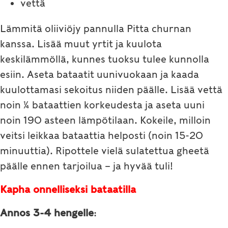
vettä
Lämmitä oliiviöjy pannulla Pitta churnan
kanssa. Lisää muut yrtit ja kuulota
keskilämmöllä, kunnes tuoksu tulee kunnolla
esiin. Aseta bataatit uunivuokaan ja kaada
kuulottamasi sekoitus niiden päälle. Lisää vettä
noin ¼ bataattien korkeudesta ja aseta uuni
noin 190 asteen lämpötilaan. Kokeile, milloin
veitsi leikkaa bataattia helposti (noin 15-20
minuuttia). Ripottele vielä sulatettua gheetä
päälle ennen tarjoilua – ja hyvää tuli!
Kapha onnelliseksi bataatilla
Annos 3-4 hengelle
: