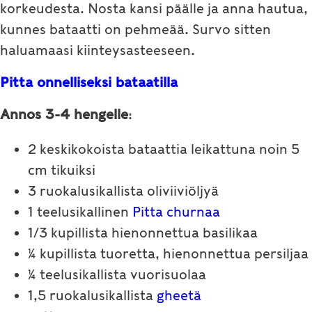
korkeudesta. Nosta kansi päälle ja anna hautua,
kunnes bataatti on pehmeää. Survo sitten
haluamaasi kiinteysasteeseen.
Pitta onnelliseksi bataatilla
Annos 3-4 hengelle
:
2 keskikokoista bataattia leikattuna noin 5
cm tikuiksi
3 ruokalusikallista oliviiviöljyä
1 teelusikallinen
Pitta churnaa
1/3 kupillista hienonnettua basilikaa
¼ kupillista tuoretta, hienonnettua persiljaa
¼ teelusikallista vuorisuolaa
1,5 ruokalusikallista
gheetä