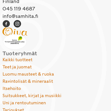
Finland
045 119 4687
info@samhita.fi
Tuoteryhmät
Kaikki tuotteet
Teet ja juomat
Luomu mausteet & ruoka
Ravintolisät & mineraalit
Itsehoito
Suitsukkeet, kirjat ja musiikki
Uni ja rentoutuminen
Tarjoukset