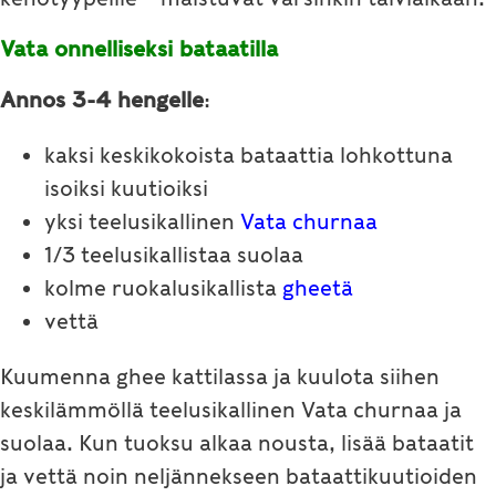
Vata onnelliseksi bataatilla
Annos 3-4 hengelle
:
kaksi keskikokoista bataattia lohkottuna
isoiksi kuutioiksi
yksi teelusikallinen
Vata churnaa
1/3 teelusikallistaa suolaa
kolme ruokalusikallista
gheetä
vettä
Kuumenna ghee kattilassa ja kuulota siihen
keskilämmöllä teelusikallinen Vata churnaa ja
suolaa. Kun tuoksu alkaa nousta, lisää bataatit
ja vettä noin neljännekseen bataattikuutioiden