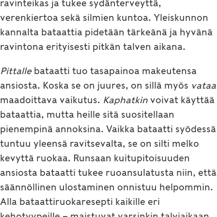
ravinteikas ja tukee sydänterveyttä,
verenkiertoa sekä silmien kuntoa. Yleiskunnon
kannalta bataattia pidetään tärkeänä ja hyvänä
ravintona erityisesti pitkän talven aikana.
Pittalle
bataatti tuo tasapainoa makeutensa
ansiosta. Koska se on juures, on sillä myös
vataa
maadoittava vaikutus.
Kaphatkin
voivat käyttää
bataattia, mutta heille sitä suositellaan
pienempinä annoksina. Vaikka bataatti syödessä
tuntuu yleensä ravitsevalta, se on silti melko
kevyttä ruokaa. Runsaan kuitupitoisuuden
ansiosta bataatti tukee ruoansulatusta niin, että
säännöllinen ulostaminen onnistuu helpommin.
Alla bataattiruokaresepti kaikille eri
kehotyypeille – maistuvat varsinkin talviaikaan.