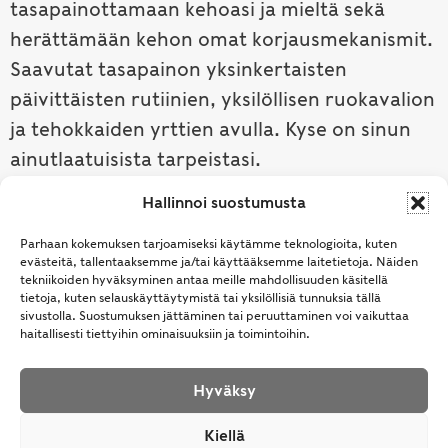
tasapainottamaan kehoasi ja mieltä sekä
herättämään kehon omat korjausmekanismit.
Saavutat tasapainon yksinkertaisten
päivittäisten rutiinien, yksilöllisen ruokavalion
ja tehokkaiden yrttien avulla. Kyse on sinun
ainutlaatuisista tarpeistasi.
Hallinnoi suostumusta
Tutustu ayurvedaan →
Parhaan kokemuksen tarjoamiseksi käytämme teknologioita, kuten
evästeitä, tallentaaksemme ja/tai käyttääksemme laitetietoja. Näiden
tekniikoiden hyväksyminen antaa meille mahdollisuuden käsitellä
tietoja, kuten selauskäyttäytymistä tai yksilöllisiä tunnuksia tällä
sivustolla. Suostumuksen jättäminen tai peruuttaminen voi vaikuttaa
haitallisesti tiettyihin ominaisuuksiin ja toimintoihin.
Hyväksy
© Samhita | Ayurveda -tuotteita suomalaisille jo
Kiellä
vuodesta 1994. All Rights Reserved.