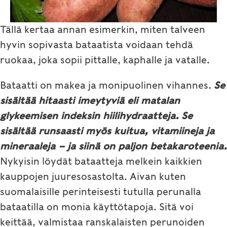
Tällä kertaa annan esimerkin, miten talveen
hyvin sopivasta bataatista voidaan tehdä
ruokaa, joka sopii pittalle, kaphalle ja vatalle.
Bataatti on makea ja monipuolinen vihannes.
Se
sisältää hitaasti imeytyviä eli matalan
glykeemisen indeksin hiilihydraatteja.
Se
sisältää runsaasti myös kuitua, vitamiineja ja
mineraaleja – ja siinä on paljon betakaroteenia.
Nykyisin löydät bataatteja melkein kaikkien
kauppojen juuresosastolta. Aivan kuten
suomalaisille perinteisesti tutulla perunalla
bataatilla on monia käyttötapoja. Sitä voi
keittää, valmistaa ranskalaisten perunoiden