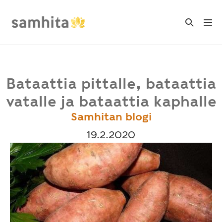
Skip
to
Search
Me
Toggle
content
Tog
Bataattia pittalle, bataattia
vatalle ja bataattia kaphalle
Samhitan blogi
19.2.2020