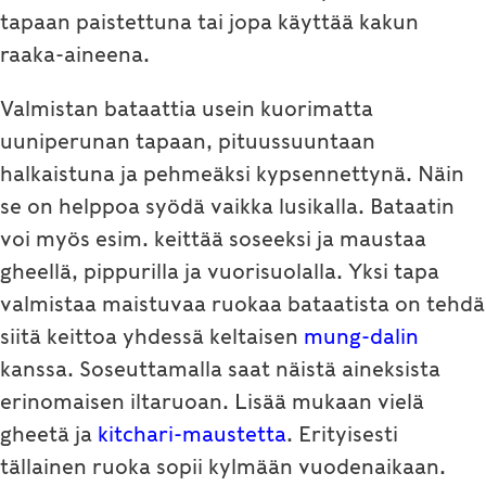
tapaan paistettuna tai jopa käyttää kakun
raaka-aineena.
Valmistan bataattia usein kuorimatta
uuniperunan tapaan, pituussuuntaan
halkaistuna ja pehmeäksi kypsennettynä. Näin
se on helppoa syödä vaikka lusikalla. Bataatin
voi myös esim. keittää soseeksi ja maustaa
gheellä, pippurilla ja vuorisuolalla. Yksi tapa
valmistaa maistuvaa ruokaa bataatista on tehdä
siitä keittoa yhdessä keltaisen
mung-dalin
kanssa. Soseuttamalla saat näistä aineksista
erinomaisen iltaruoan. Lisää mukaan vielä
gheetä ja
kitchari-maustetta
. Erityisesti
tällainen ruoka sopii kylmään vuodenaikaan.