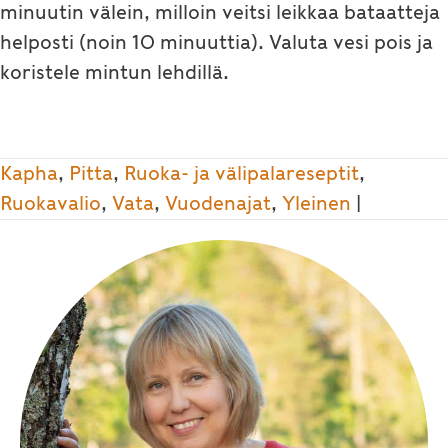
minuutin välein, milloin veitsi leikkaa bataatteja
helposti (noin 10 minuuttia). Valuta vesi pois ja
koristele mintun lehdillä.
Kapha
,
Pitta
,
Ruoka- ja välipalareseptit
,
Ruokavalio
,
Vata
,
Vuodenajat
,
Yleinen
|