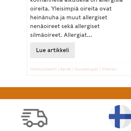
oireita. Yleisimpiä oireita ovat
heinänuha ja muut allergiset
nenäoireet sekä allergiset
silmäoireet. Allergiat...
Lue artikkeli
about Kevät on allergio
Immuniteetti
|
Kevät
|
Vuodenajat
|
Yleinen