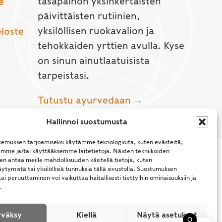
tasapainon yksinkertaisten
e
päivittäisten rutiinien,
yksilöllisen ruokavalion ja
eloste
tehokkaiden yrttien avulla. Kyse
on sinun ainutlaatuisista
tarpeistasi.
Tutustu ayurvedaan →
Hallinnoi suostumusta
emuksen tarjoamiseksi käytämme teknologioita, kuten evästeitä,
emme ja/tai käyttääksemme laitetietoja. Näiden tekniikoiden
n antaa meille mahdollisuuden käsitellä tietoja, kuten
ytymistä tai yksilöllisiä tunnuksia tällä sivustolla. Suostumuksen
ai peruuttaminen voi vaikuttaa haitallisesti tiettyihin ominaisuuksiin ja
.
l Rights Reserved.
väksy
Kiellä
Näytä asetukset
0