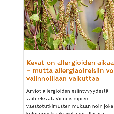
Kevät on allergioiden aikaa
– mutta allergiaoireisiin vo
valinnoillaan vaikuttaa
Arviot allergioiden esiintyvyydestä
vaihtelevat. Viimeisimpien
väestötutkimusten mukaan noin joka
kolmannella aikuisella on allergisia