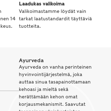
Laadukas valikoima
n
Valikoimastamme löydät vain
inen 14
tarkat laatustandardit täyttäviä
keus.
tuotteita.
Ayurveda
Ayurveda on vanha perinteinen
hyvinvointijärjestelmä, joka
auttaa sinua tasapainottamaan
kehoasi ja mieltä sekä
herättämään kehon omat
korjausmekanismit. Saavutat