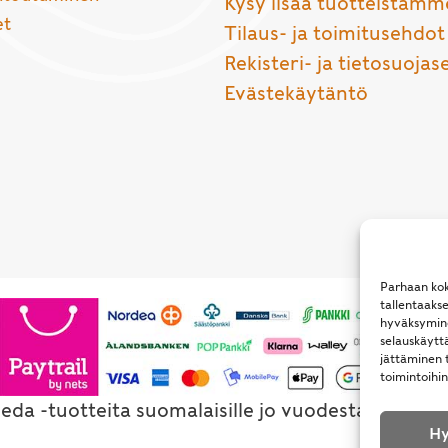
Kysy lisää tuotteistamm
et
Tilaus- ja toimitusehdot
Rekisteri- ja tietosuojas
Evästekäytäntö
Parhaan kok
tallentaaks
hyväksymine
selauskäyttä
jättäminen t
toimintoihin
eda -tuotteita suomalaisille jo vuodesta 1994. Al
Hy