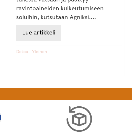
ravintoaineiden kulkeutumiseen
soluihin, kutsutaan Agniksi....
Lue artikkeli
about Ama paha, Amavisha
iden aikaa – mutta allergiaoireisiin voi valinnoil
Detox
|
Yleinen