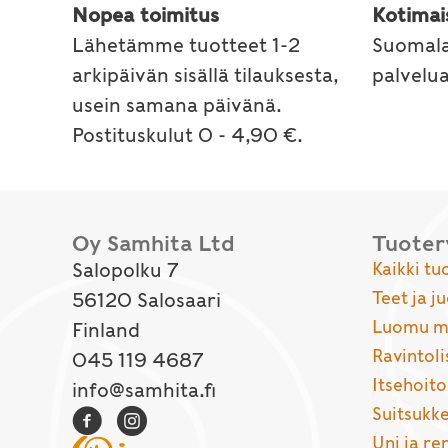
Nopea toimitus
Kotimai
Lähetämme tuotteet 1-2
Suomala
arkipäivän sisällä tilauksesta,
palvelu
usein samana päivänä.
Postituskulut 0 - 4,90 €.
Oy Samhita Ltd
Tuote
Salopolku 7
Kaikki tu
Teet ja j
56120 Salosaari
Luomu ma
Finland
Ravintoli
045 119 4687
Itsehoito
info@samhita.fi
Suitsukke
Uni ja r