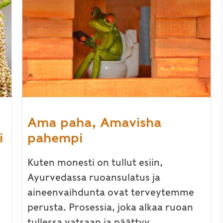
Ama paha, Amavisha
i
pahempi
Kuten monesti on tullut esiin,
Ayurvedassa ruoansulatus ja
aineenvaihdunta ovat terveytemme
perusta. Prosessia, joka alkaa ruoan
tullessa vatsaan ja päättyy