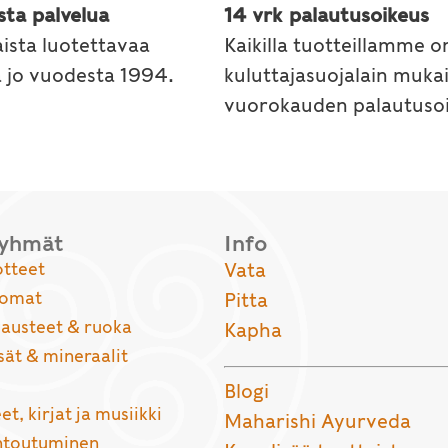
sta palvelua
14 vrk palautusoikeus
ista luotettavaa
Kaikilla tuotteillamme o
a jo vuodesta 1994.
kuluttajasuojalain muka
vuorokauden palautusoi
ryhmät
Info
otteet
Vata
uomat
Pitta
usteet & ruoka
Kapha
sät & mineraalit
Blogi
et, kirjat ja musiikki
Maharishi Ayurveda
entoutuminen