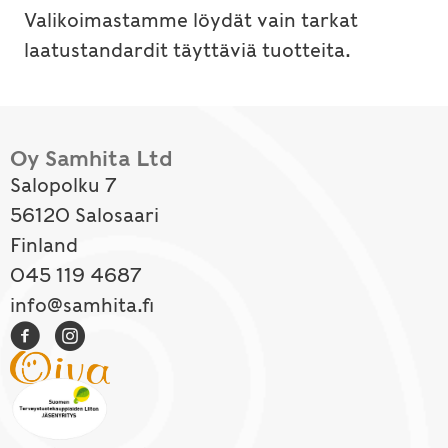
Valikoimastamme löydät vain tarkat
laatustandardit täyttäviä tuotteita.
Oy Samhita Ltd
Salopolku 7
56120 Salosaari
Finland
045 119 4687
info@samhita.fi