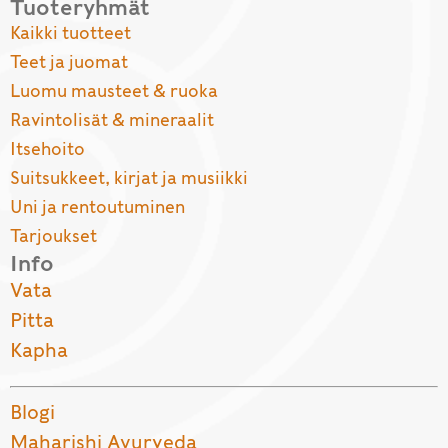
Tuoteryhmät
Kaikki tuotteet
Teet ja juomat
Luomu mausteet & ruoka
Ravintolisät & mineraalit
Itsehoito
Suitsukkeet, kirjat ja musiikki
Uni ja rentoutuminen
Tarjoukset
Info
Vata
Pitta
Kapha
Blogi
Maharishi Ayurveda