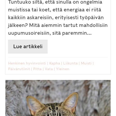
Tuntuuko siltä, että sinulla on ongelmia
muistissa tai koet, että energiaa ei riitä
kaikkiin askareisiin, erityisesti työpäivän
jälkeen? Mitä aiemmin tartut mahdollisiin
uupumusoireisiin, sitä paremmin...
Lue artikkeli
about Ayurvediset keinot stres
Henkinen hyvinvointi
|
Kapha
|
Liikunta
|
Muisti
|
Päivärutiinit
|
Pitta
|
Vata
|
Yleinen