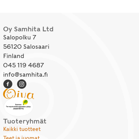
Oy Samhita Ltd
Salopolku 7
56120 Salosaari
Finland
045 119 4687
info@samhita.fi
Tuoteryhmät
Kaikki tuotteet
Teet ja juomat