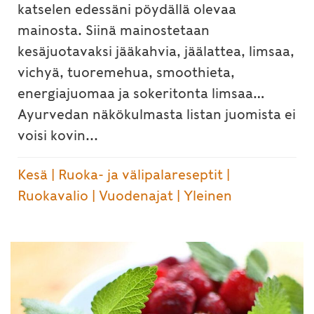
katselen edessäni pöydällä olevaa
mainosta. Siinä mainostetaan
kesäjuotavaksi jääkahvia, jäälattea, limsaa,
vichyä, tuoremehua, smoothieta,
energiajuomaa ja sokeritonta limsaa…
Ayurvedan näkökulmasta listan juomista ei
voisi kovin...
Kesä
|
Ruoka- ja välipalareseptit
|
Ruokavalio
|
Vuodenajat
|
Yleinen