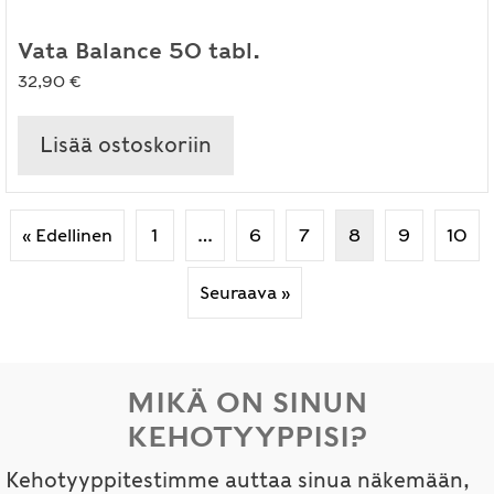
Vata Balance 50 tabl.
32,90
€
Lisää ostoskoriin
« Edellinen
1
…
6
7
8
9
10
Seuraava »
MIKÄ ON SINUN
KEHOTYYPPISI?
Kehotyyppitestimme auttaa sinua näkemään,