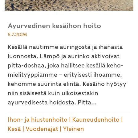
Ayurvedinen kesäihon hoito
5.7.2026
Kesällä nautimme auringosta ja ihanasta
luonnosta. Lämpö ja aurinko aktivoivat
pitta-doshaa, joka hallitsee kesällä keho-
mielityyppiämme – erityisesti ihoamme,
kehomme suurinta elintä. Kesäiho hyötyy
niin sisäisestä kuin ulkoisestakin
ayurvedisesta hoidosta. Pitta...
Ihon- ja hiustenhoito
|
Kauneudenhoito
|
Kesä
|
Vuodenajat
|
Yleinen