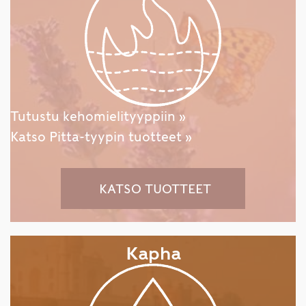
Tutustu kehomielityyppiin »
Katso Pitta-tyypin tuotteet »
KATSO TUOTTEET
Kapha