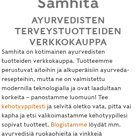
Samhita
AYURVEDISTEN
TERVEYSTUOTTEIDEN
VERKKOKAUPPA
Samhita on kotimainen ayurvedisten
tuotteiden verkkokauppa. Tuotteemme
perustuvat aitoihin ja alkuperäisiin ayurveda-
resepteihin, mutta ne on valmistettu
modernilla teknologialla ja ovat laadultaan
korkeita – panostamme luomuun! Tee
kehotyyppitesti
ja selvitä oletko vata, pitta vai
kapha ja etsi valikoimastamme kehotyypillesi
sopivat tuotteet.
Blogistamme
löydät mm.
ayurvedisiä ruokaohjeita ja vinkkejä