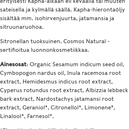
erityisesti Kapha-aikaan eli keväällä tai muuten
sateisella ja kylmällä säällä. Kapha-hierontaöljy
sisältää mm. isohirvenjuurta, jatamansia ja
sitruunaruohoa.
Sitronellan tuoksuinen. Cosmos Natural -
sertifioitua luonnonkosmetiikkaa.
Ainesosat
: Organic Sesamum indicum seed oil,
Cymbopogon nardus oil, Inula racemosa root
extract, Hemidesmus indicus root extract,
Cyperus rotundus root extract, Albizzia lebbeck
bark extract, Nardostachys jatamansi root
extract, Geraniol*, Citronellol*, Limonene*,
Linalool*, Farnesol*.