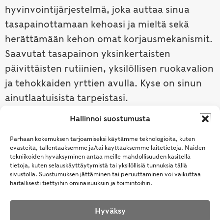
hyvinvointijärjestelmä, joka auttaa sinua
tasapainottamaan kehoasi ja mieltä sekä
herättämään kehon omat korjausmekanismit.
Saavutat tasapainon yksinkertaisten
päivittäisten rutiinien, yksilöllisen ruokavalion
ja tehokkaiden yrttien avulla. Kyse on sinun
ainutlaatuisista tarpeistasi.
Hallinnoi suostumusta
Tutustu ayurvedaan →
Parhaan kokemuksen tarjoamiseksi käytämme teknologioita, kuten
evästeitä, tallentaaksemme ja/tai käyttääksemme laitetietoja. Näiden
tekniikoiden hyväksyminen antaa meille mahdollisuuden käsitellä
tietoja, kuten selauskäyttäytymistä tai yksilöllisiä tunnuksia tällä
sivustolla. Suostumuksen jättäminen tai peruuttaminen voi vaikuttaa
haitallisesti tiettyihin ominaisuuksiin ja toimintoihin.
Hyväksy