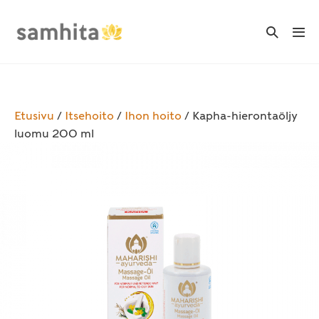
Skip
to
Search
Me
Toggle
content
Tog
Etusivu
/
Itsehoito
/
Ihon hoito
/ Kapha-hierontaöljy
luomu 200 ml