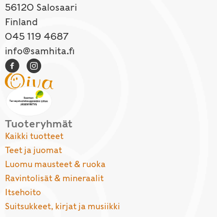
56120 Salosaari
Finland
045 119 4687
info@samhita.fi
Tuoteryhmät
Kaikki tuotteet
Teet ja juomat
Luomu mausteet & ruoka
Ravintolisät & mineraalit
Itsehoito
Suitsukkeet, kirjat ja musiikki