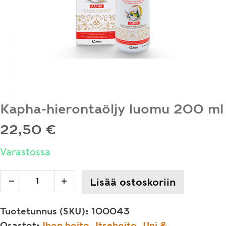
Kapha-hierontaöljy luomu 200 ml
22,50
€
Varastossa
Kapha-
Lisää ostoskoriin
Decrease
Increase
hierontaöljy
quantity
quantity
luomu
Tuotetunnus (SKU):
100043
200
Osastot:
Ihon hoito
,
Itsehoito
,
Uni &