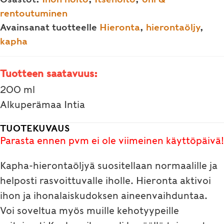
ml
rentoutuminen
määrä
Avainsanat tuotteelle
Hieronta
,
hierontaöljy
,
kapha
Tuotteen saatavuus:
200 ml
Alkuperämaa Intia
TUOTEKUVAUS
Parasta ennen pvm ei ole viimeinen käyttöpäivä!
Kapha-hierontaöljyä suositellaan normaalille ja
helposti rasvoittuvalle iholle. Hieronta aktivoi
ihon ja ihonalaiskudoksen aineenvaihduntaa.
Voi soveltua myös muille kehotyypeille