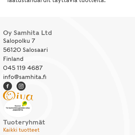
laatustandardit täyttäviä tuotteita.
Oy Samhita Ltd
Salopolku 7
56120 Salosaari
Finland
045 119 4687
info@samhita.fi
Tuoteryhmät
Kaikki tuotteet