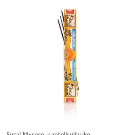
Suraj Mysore -santelisuitsuke