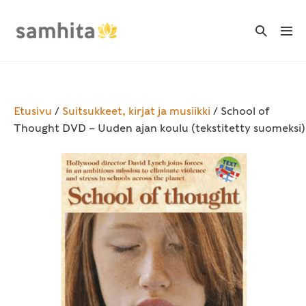
Skip
to
Search
Me
Toggle
content
Tog
Etusivu
/
Suitsukkeet, kirjat ja musiikki
/ School of
Thought DVD – Uuden ajan koulu (tekstitetty suomeksi)