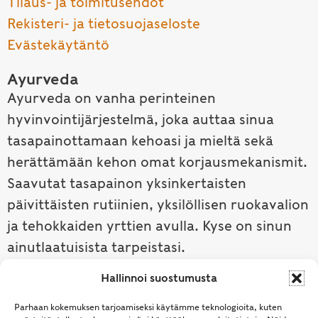
Tilaus- ja toimitusehdot
Rekisteri- ja tietosuojaseloste
Evästekäytäntö
Ayurveda
Ayurveda on vanha perinteinen
hyvinvointijärjestelmä, joka auttaa sinua
tasapainottamaan kehoasi ja mieltä sekä
herättämään kehon omat korjausmekanismit.
Saavutat tasapainon yksinkertaisten
päivittäisten rutiinien, yksilöllisen ruokavalion
ja tehokkaiden yrttien avulla. Kyse on sinun
ainutlaatuisista tarpeistasi.
Hallinnoi suostumusta
Tutustu ayurvedaan →
Parhaan kokemuksen tarjoamiseksi käytämme teknologioita, kuten