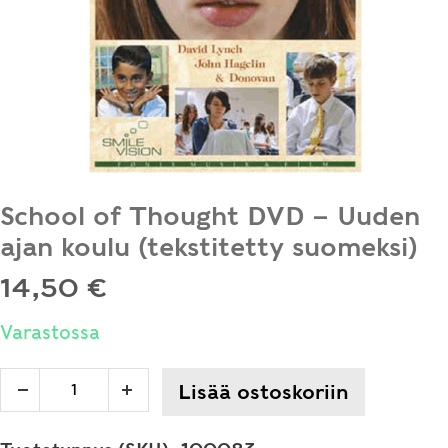
School of Thought DVD – Uuden
ajan koulu (tekstitetty suomeksi)
14,50
€
Varastossa
School
Lisää ostoskoriin
Decrease
Increase
of
quantity
quantity
Thought