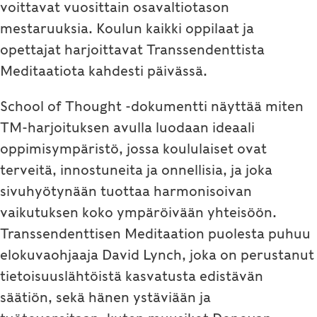
voittavat vuosittain osavaltiotason
mestaruuksia. Koulun kaikki oppilaat ja
opettajat harjoittavat Transsendenttista
Meditaatiota kahdesti päivässä.
School of Thought -dokumentti näyttää miten
TM-harjoituksen avulla luodaan ideaali
oppimisympäristö, jossa koululaiset ovat
terveitä, innostuneita ja onnellisia, ja joka
sivuhyötynään tuottaa harmonisoivan
vaikutuksen koko ympäröivään yhteisöön.
Transsendenttisen Meditaation puolesta puhuu
elokuvaohjaaja David Lynch, joka on perustanut
tietoisuuslähtöistä kasvatusta edistävän
säätiön, sekä hänen ystäviään ja