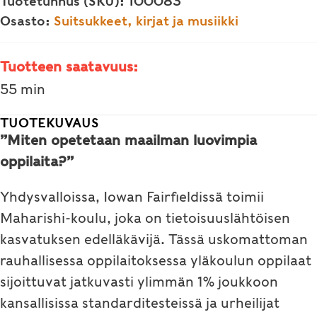
Tuotetunnus (SKU):
100083
DVD
Osasto:
Suitsukkeet, kirjat ja musiikki
-
Uuden
Tuotteen saatavuus:
ajan
55 min
koulu
(tekstitetty
TUOTEKUVAUS
”Miten opetetaan maailman luovimpia
suomeksi)
oppilaita?”
määrä
Yhdysvalloissa, Iowan Fairfieldissä toimii
Maharishi-koulu, joka on tietoisuuslähtöisen
kasvatuksen edelläkävijä. Tässä uskomattoman
rauhallisessa oppilaitoksessa yläkoulun oppilaat
sijoittuvat jatkuvasti ylimmän 1% joukkoon
kansallisissa standarditesteissä ja urheilijat