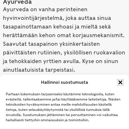
Ayurveda
Ayurveda on vanha perinteinen
hyvinvointijärjestelmä, joka auttaa sinua
tasapainottamaan kehoasi ja mieltä sekä
herättämään kehon omat korjausmekanismit.
Saavutat tasapainon yksinkertaisten
päivittäisten rutiinien, yksilöllisen ruokavalion
ja tehokkaiden yrttien avulla. Kyse on sinun
ainutlaatuisista tarpeistasi.
Hallinnoi suostumusta
Tutustu ayurvedaan →
Parhaan kokemuksen tarjoamiseksi käytämme teknologioita, kuten
evästeitä, tallentaaksemme ja/tai käyttääksemme laitetietoja. Näiden
tekniikoiden hyväksyminen antaa meille mahdollisuuden käsitellä
tietoja, kuten selauskäyttäytymistä tai yksilöllisiä tunnuksia tällä
sivustolla. Suostumuksen jättäminen tai peruuttaminen voi vaikuttaa
haitallisesti tiettyihin ominaisuuksiin ja toimintoihin.