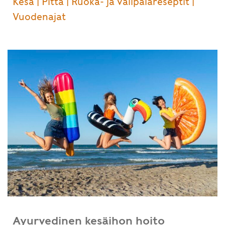
Kesä
|
Pitta
|
Ruoka- ja välipalareseptit
|
Vuodenajat
Ayurvedinen kesäihon hoito