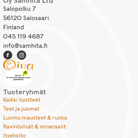
Oy Samhita Ltd
Salopolku 7
56120 Salosaari
Finland
045 119 4687
info@samhita.fi
Tuoteryhmät
Kaikki tuotteet
Teet ja juomat
Luomu mausteet & ruoka
Ravintolisät & mineraalit
Itsehoito