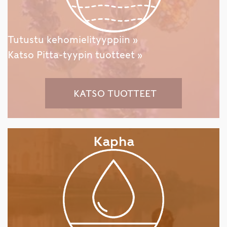
Tutustu kehomielityyppiin »
Katso Pitta-tyypin tuotteet »
KATSO TUOTTEET
Kapha