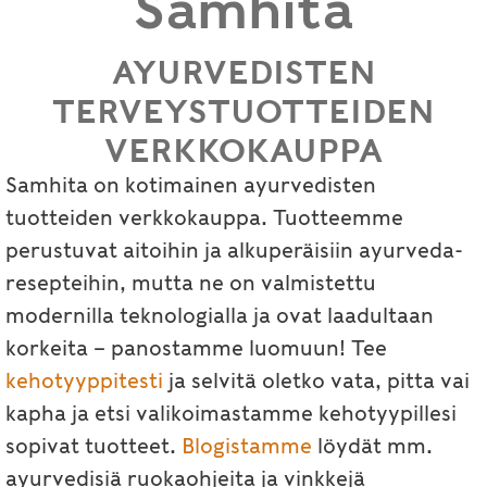
Samhita
AYURVEDISTEN
TERVEYSTUOTTEIDEN
VERKKOKAUPPA
Samhita on kotimainen ayurvedisten
tuotteiden verkkokauppa. Tuotteemme
perustuvat aitoihin ja alkuperäisiin ayurveda-
resepteihin, mutta ne on valmistettu
modernilla teknologialla ja ovat laadultaan
korkeita – panostamme luomuun! Tee
kehotyyppitesti
ja selvitä oletko vata, pitta vai
kapha ja etsi valikoimastamme kehotyypillesi
sopivat tuotteet.
Blogistamme
löydät mm.
ayurvedisiä ruokaohjeita ja vinkkejä