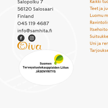
Salopolku 7
Kaikki tu
Teet ja j
56120 Salosaari
Luomu ma
Finland
Ravintoli
045 119 4687
Itsehoito
info@samhita.fi
Suitsukke
Uni ja r
Tarjouks