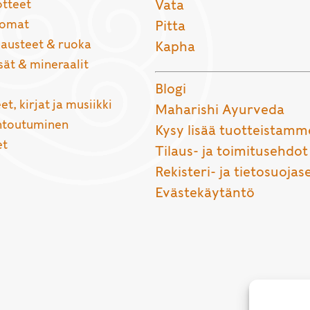
otteet
Vata
uomat
Pitta
usteet & ruoka
Kapha
sät & mineraalit
Blogi
et, kirjat ja musiikki
Maharishi Ayurveda
entoutuminen
Kysy lisää tuotteistamm
et
Tilaus- ja toimitusehdot
Rekisteri- ja tietosuojas
Evästekäytäntö