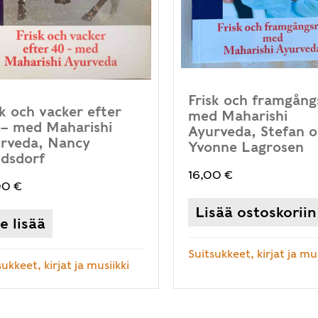
Frisk och framgång
sk och vacker efter
med Maharishi
– med Maharishi
Ayurveda, Stefan 
rveda, Nancy
Yvonne Lagrosen
dsdorf
16,00
€
00
€
Lisää ostoskoriin
e lisää
Suitsukkeet, kirjat ja mus
ukkeet, kirjat ja musiikki