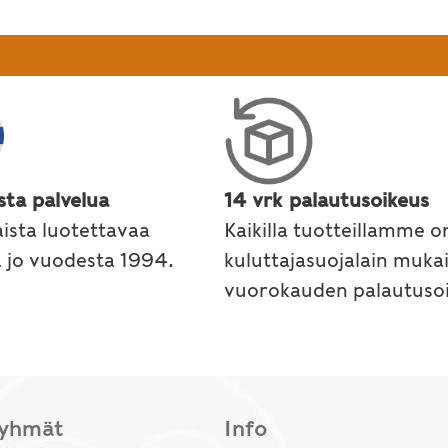
sta palvelua
14 vrk palautusoikeus
ista luotettavaa
Kaikilla tuotteillamme o
a jo vuodesta 1994.
kuluttajasuojalain muka
vuorokauden palautusoi
ryhmät
Info