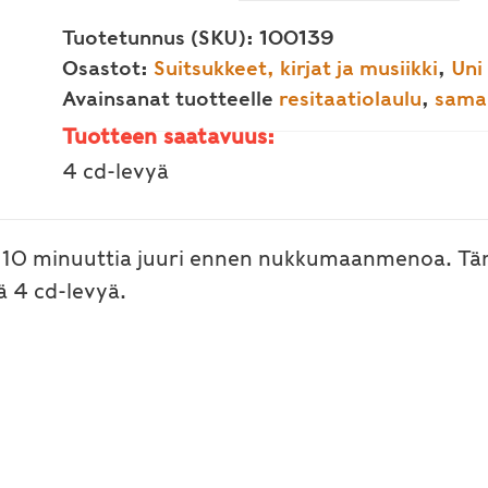
quantity
quantity
-
Tuotetunnus (SKU):
100139
resitaatio
Osastot:
Suitsukkeet, kirjat ja musiikki
,
Uni
CD-
Avainsanat tuotteelle
resitaatiolaulu
,
sama
sarja
Tuotteen saatavuus:
määrä
4 cd-levyä
. 10 minuuttia juuri ennen nukkumaanmenoa. Täm
ä 4 cd-levyä.