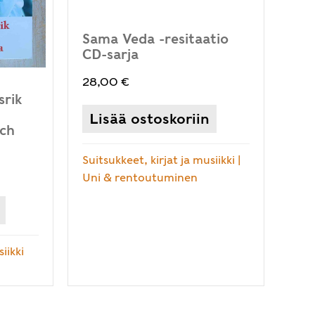
Sama Veda -resitaatio
CD-sarja
28,00
€
srik
Lisää ostoskoriin
och
Suitsukkeet, kirjat ja musiikki
|
Uni & rentoutuminen
iikki