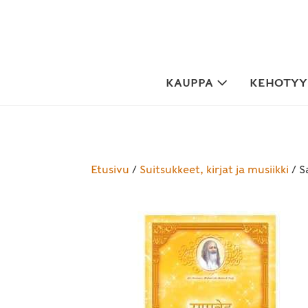
Skip
to
content
KAUPPA
KEHOTYYP
Etusivu
/
Suitsukkeet, kirjat ja musiikki
/ S