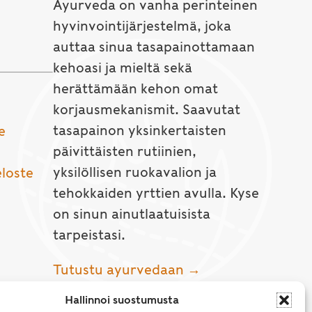
Ayurveda on vanha perinteinen
hyvinvointijärjestelmä, joka
auttaa sinua tasapainottamaan
kehoasi ja mieltä sekä
herättämään kehon omat
korjausmekanismit. Saavutat
tasapainon yksinkertaisten
e
päivittäisten rutiinien,
yksilöllisen ruokavalion ja
eloste
tehokkaiden yrttien avulla. Kyse
on sinun ainutlaatuisista
tarpeistasi.
Tutustu ayurvedaan →
Hallinnoi suostumusta