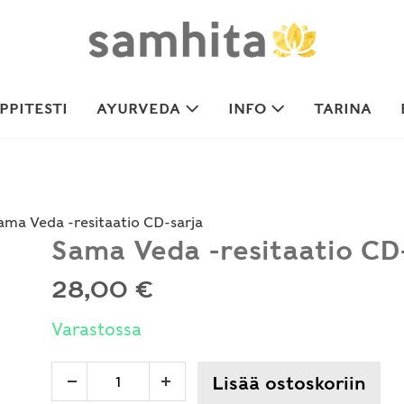
PITESTI
AYURVEDA
INFO
TARINA
ama Veda -resitaatio CD-sarja
Sama Veda -resitaatio CD
28,00
€
Varastossa
Sama
Lisää ostoskoriin
Decrease
Increase
Veda