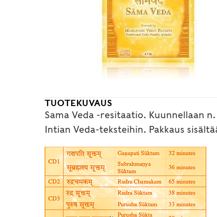
TUOTEKUVAUS
Sama Veda -resitaatio. Kuunnellaan n
Intian Veda-teksteihin. Pakkaus sisältä