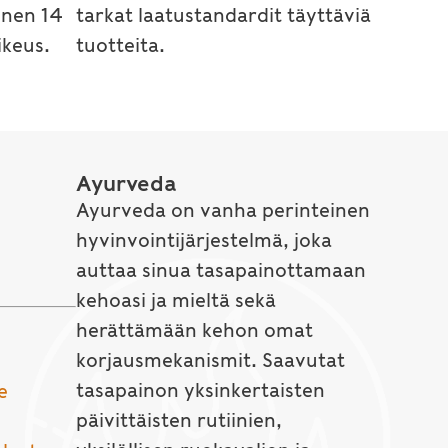
inen 14
tarkat laatustandardit täyttäviä
keus.
tuotteita.
Ayurveda
Ayurveda on vanha perinteinen
hyvinvointijärjestelmä, joka
auttaa sinua tasapainottamaan
kehoasi ja mieltä sekä
herättämään kehon omat
korjausmekanismit. Saavutat
tasapainon yksinkertaisten
e
päivittäisten rutiinien,