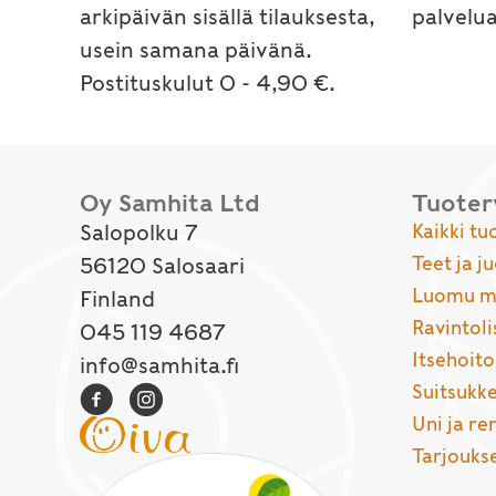
arkipäivän sisällä tilauksesta,
palvelu
usein samana päivänä.
Postituskulut 0 - 4,90 €.
Oy Samhita Ltd
Tuote
Salopolku 7
Kaikki tu
Teet ja j
56120 Salosaari
Luomu ma
Finland
Ravintoli
045 119 4687
Itsehoito
info@samhita.fi
Suitsukke
Uni ja r
Tarjouks