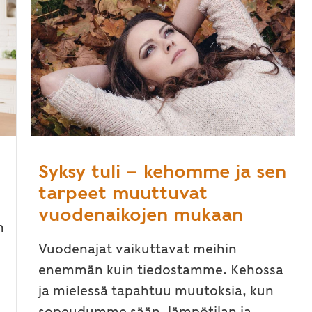
Syksy tuli – kehomme ja sen
tarpeet muuttuvat
vuodenaikojen mukaan
n
Vuodenajat vaikuttavat meihin
enemmän kuin tiedostamme. Kehossa
ja mielessä tapahtuu muutoksia, kun
sopeudumme sään, lämpötilan ja