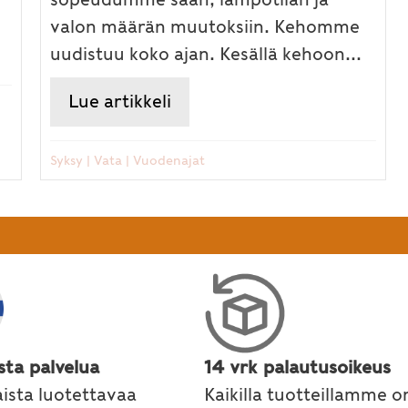
valon määrän muutoksiin. Kehomme
 Vataa rauhoittava ruokavalio
uudistuu koko ajan. Kesällä kehoon...
Lue artikkeli
about Syksy tuli – kehomme
Syksy
|
Vata
|
Vuodenajat
sta palvelua
14 vrk palautusoikeus
ista luotettavaa
Kaikilla tuotteillamme o