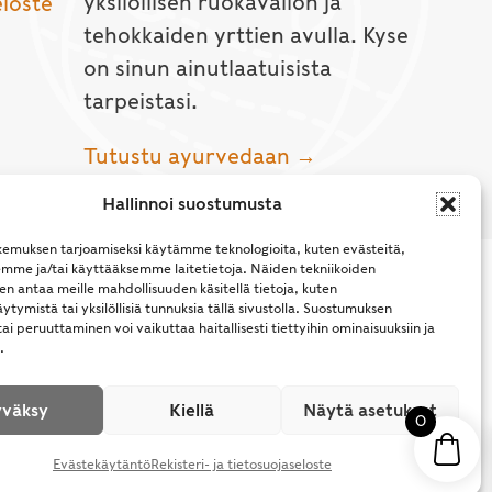
yksilöllisen ruokavalion ja
eloste
tehokkaiden yrttien avulla. Kyse
on sinun ainutlaatuisista
tarpeistasi.
Tutustu ayurvedaan →
Hallinnoi suostumusta
emuksen tarjoamiseksi käytämme teknologioita, kuten evästeitä,
emme ja/tai käyttääksemme laitetietoja. Näiden tekniikoiden
n antaa meille mahdollisuuden käsitellä tietoja, kuten
ytymistä tai yksilöllisiä tunnuksia tällä sivustolla. Suostumuksen
ai peruuttaminen voi vaikuttaa haitallisesti tiettyihin ominaisuuksiin ja
.
l Rights Reserved.
väksy
Kiellä
Näytä asetukset
0
Evästekäytäntö
Rekisteri- ja tietosuojaseloste