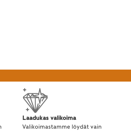
 ja sen tarpeet muuttuvat vuodenaikojen mukaa
Laadukas valikoima
n
Valikoimastamme löydät vain