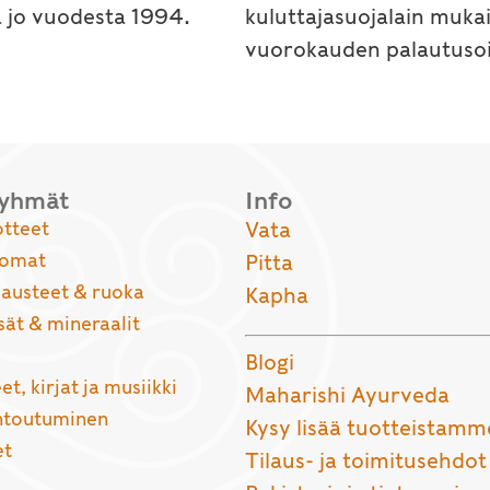
a jo vuodesta 1994.
kuluttajasuojalain muka
vuorokauden palautusoi
ryhmät
Info
otteet
Vata
uomat
Pitta
usteet & ruoka
Kapha
sät & mineraalit
Blogi
et, kirjat ja musiikki
Maharishi Ayurveda
entoutuminen
Kysy lisää tuotteistamm
et
Tilaus- ja toimitusehdot