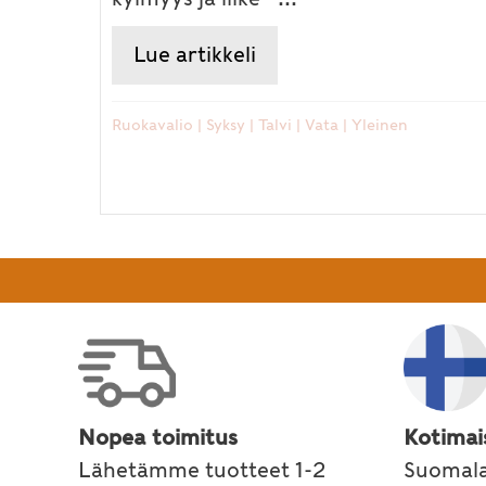
Lue artikkeli
about Syksyn ja talven
Ruokavalio
|
Syksy
|
Talvi
|
Vata
|
Yleinen
Nopea toimitus
Kotimai
Lähetämme tuotteet 1-2
Suomala