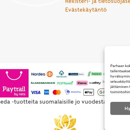
Rekisteri- ja tietosuojas
Evästekäytäntö
Parhaan kok
tallentaaks
hyväksymine
selauskäyttä
jättäminen t
toimintoihin
eda -tuotteita suomalaisille jo vuodesta 1994. Al
Hy