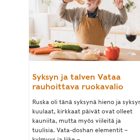
Syksyn ja talven Vataa
rauhoittava ruokavalio
Ruska oli tänä syksynä hieno ja syksy
kuulaat, kirkkaat päivät ovat olleet
kauniita, mutta myös viileitä ja
tuulisia. Vata-doshan elementit –
kylmyys ja liike –...