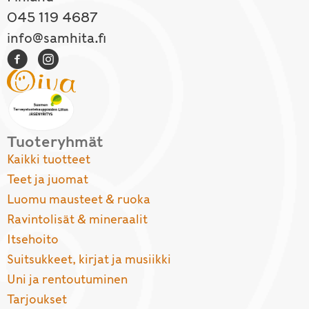
045 119 4687
info@samhita.fi
Tuoteryhmät
Kaikki tuotteet
Teet ja juomat
Luomu mausteet & ruoka
Ravintolisät & mineraalit
Itsehoito
Suitsukkeet, kirjat ja musiikki
Uni ja rentoutuminen
Tarjoukset