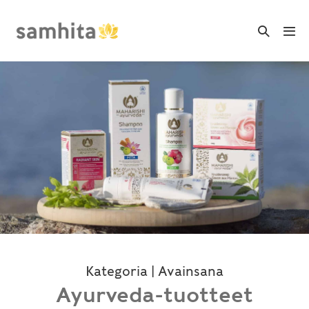
Skip
to
Search
Me
Toggle
content
Tog
Kategoria | Avainsana
Ayurveda-tuotteet