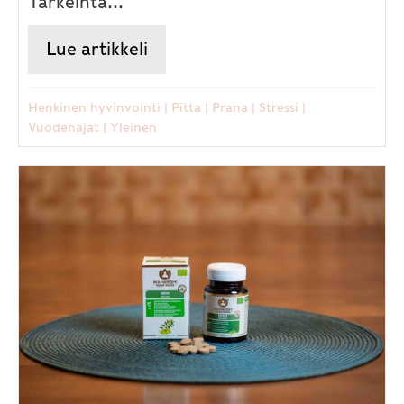
Tärkeintä...
Lue artikkeli
about Lokoisasti lomalta töihi
Henkinen hyvinvointi
|
Pitta
|
Prana
|
Stressi
|
Vuodenajat
|
Yleinen