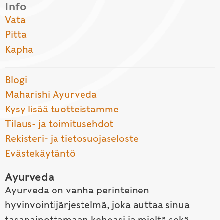
Info
Vata
Pitta
Kapha
Blogi
Maharishi Ayurveda
Kysy lisää tuotteistamme
Tilaus- ja toimitusehdot
Rekisteri- ja tietosuojaseloste
Evästekäytäntö
Ayurveda
Ayurveda on vanha perinteinen
hyvinvointijärjestelmä, joka auttaa sinua
tasapainottamaan kehoasi ja mieltä sekä