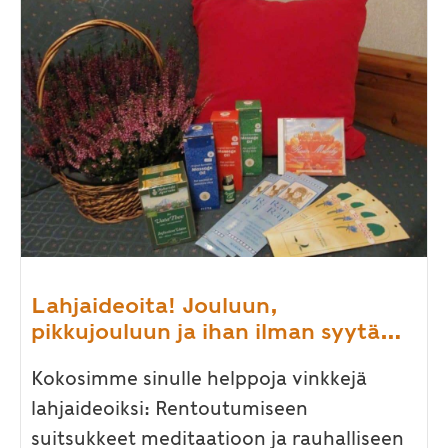
Lahjaideoita! Jouluun,
pikkujouluun ja ihan ilman syytä…
Kokosimme sinulle helppoja vinkkejä
lahjaideoiksi: Rentoutumiseen
suitsukkeet meditaatioon ja rauhalliseen