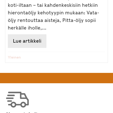
koti-iltaan – tai kahdenkeskisiin hetkiin
hierontaöljy kehotyypin mukaan: Vata-
öljy rentouttaa aisteja, Pitta-öljy sopii
herkälle iholle,...
Lue artikkeli
about Lahjaideoita! Jouluun, p
Yleinen