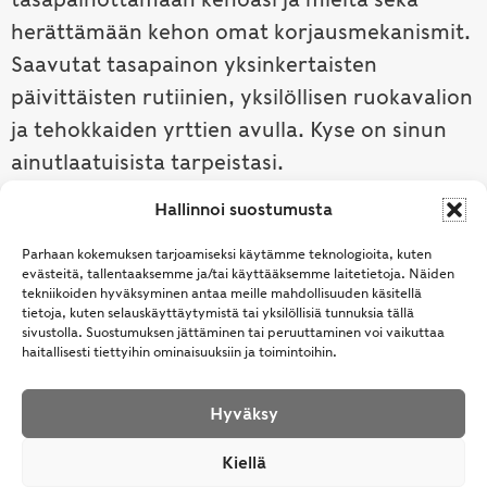
herättämään kehon omat korjausmekanismit.
Saavutat tasapainon yksinkertaisten
päivittäisten rutiinien, yksilöllisen ruokavalion
ja tehokkaiden yrttien avulla. Kyse on sinun
ainutlaatuisista tarpeistasi.
Hallinnoi suostumusta
Tutustu ayurvedaan →
Parhaan kokemuksen tarjoamiseksi käytämme teknologioita, kuten
evästeitä, tallentaaksemme ja/tai käyttääksemme laitetietoja. Näiden
tekniikoiden hyväksyminen antaa meille mahdollisuuden käsitellä
tietoja, kuten selauskäyttäytymistä tai yksilöllisiä tunnuksia tällä
sivustolla. Suostumuksen jättäminen tai peruuttaminen voi vaikuttaa
haitallisesti tiettyihin ominaisuuksiin ja toimintoihin.
Hyväksy
© Samhita | Ayurveda -tuotteita suomalaisille jo
Kiellä
vuodesta 1994. All Rights Reserved.