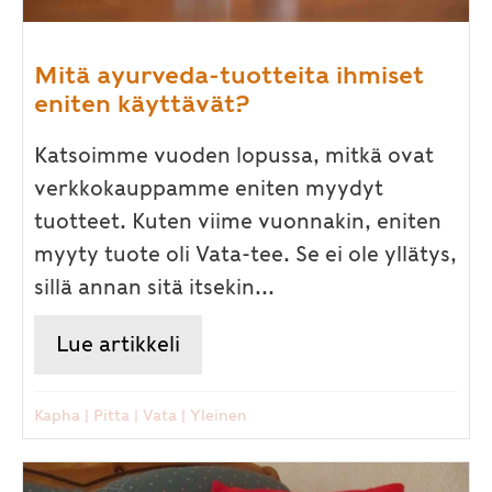
Mitä ayurveda-tuotteita ihmiset
eniten käyttävät?
Katsoimme vuoden lopussa, mitkä ovat
verkkokauppamme eniten myydyt
tuotteet. Kuten viime vuonnakin, eniten
myyty tuote oli Vata-tee. Se ei ole yllätys,
sillä annan sitä itsekin...
Lue artikkeli
about Mitä ayurveda-tuotteita
Kapha
|
Pitta
|
Vata
|
Yleinen