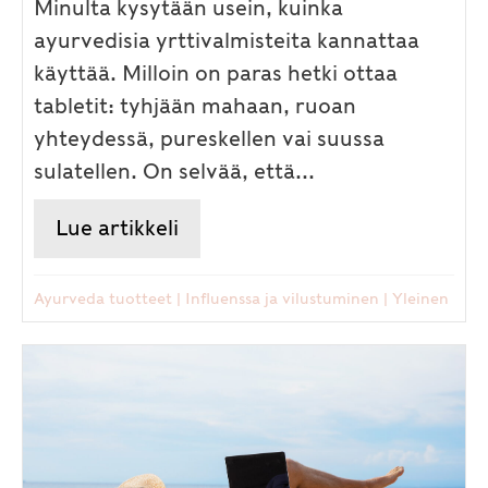
Minulta kysytään usein, kuinka
ayurvedisia yrttivalmisteita kannattaa
käyttää. Milloin on paras hetki ottaa
tabletit: tyhjään mahaan, ruoan
yhteydessä, pureskellen vai suussa
sulatellen. On selvää, että...
Lue artikkeli
about Miten ja milloin Maharis
Ayurveda tuotteet
|
Influenssa ja vilustuminen
|
Yleinen