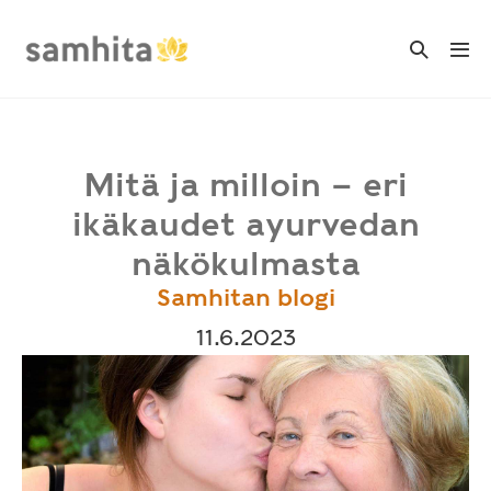
Skip
to
Search
Me
Toggle
content
Tog
Mitä ja milloin – eri
ikäkaudet ayurvedan
näkökulmasta
Samhitan blogi
11.6.2023