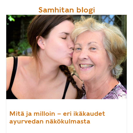
Samhitan blogi
Mitä ja milloin – eri ikäkaudet
ayurvedan näkökulmasta