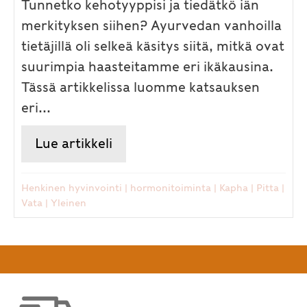
Tunnetko kehotyyppisi ja tiedätkö iän
merkityksen siihen? Ayurvedan vanhoilla
tietäjillä oli selkeä käsitys siitä, mitkä ovat
suurimpia haasteitamme eri ikäkausina.
Tässä artikkelissa luomme katsauksen
eri...
Lue artikkeli
about Mitä ja milloin – eri i
Henkinen hyvinvointi
|
hormonitoiminta
|
Kapha
|
Pitta
|
Vata
|
Yleinen