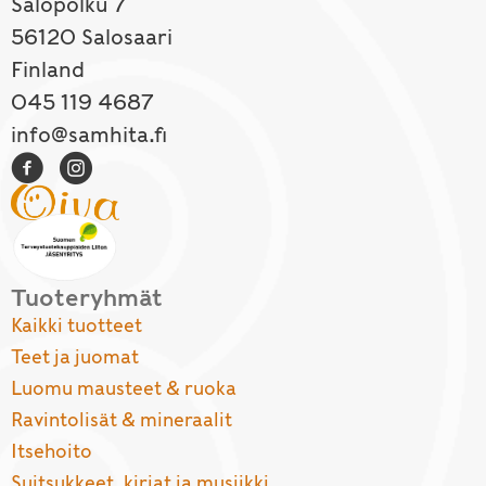
Salopolku 7
56120 Salosaari
Finland
045 119 4687
info@samhita.fi
Tuoteryhmät
Kaikki tuotteet
Teet ja juomat
Luomu mausteet & ruoka
Ravintolisät & mineraalit
Itsehoito
Suitsukkeet, kirjat ja musiikki