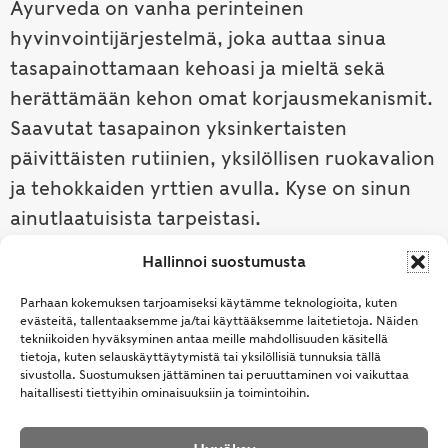
Ayurveda on vanha perinteinen
hyvinvointijärjestelmä, joka auttaa sinua
tasapainottamaan kehoasi ja mieltä sekä
herättämään kehon omat korjausmekanismit.
Saavutat tasapainon yksinkertaisten
päivittäisten rutiinien, yksilöllisen ruokavalion
ja tehokkaiden yrttien avulla. Kyse on sinun
ainutlaatuisista tarpeistasi.
Hallinnoi suostumusta
Tutustu ayurvedaan →
Parhaan kokemuksen tarjoamiseksi käytämme teknologioita, kuten
evästeitä, tallentaaksemme ja/tai käyttääksemme laitetietoja. Näiden
tekniikoiden hyväksyminen antaa meille mahdollisuuden käsitellä
tietoja, kuten selauskäyttäytymistä tai yksilöllisiä tunnuksia tällä
sivustolla. Suostumuksen jättäminen tai peruuttaminen voi vaikuttaa
haitallisesti tiettyihin ominaisuuksiin ja toimintoihin.