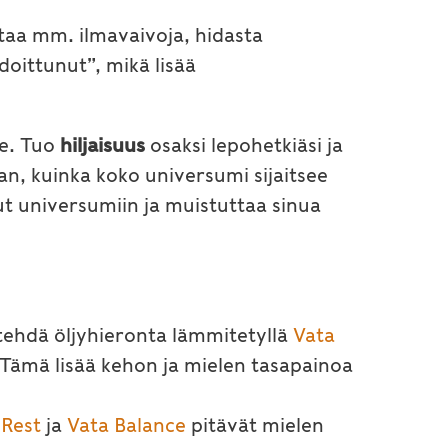
uttaa mm. ilmavaivoja, hidasta
oittunut”, mikä lisää
le. Tuo
hiljaisuus
osaksi lepohetkiäsi ja
an, kuinka koko universumi sijaitsee
ut universumiin ja muistuttaa sinua
tehdä öljyhieronta lämmitetyllä
Vata
 Tämä lisää kehon ja mielen tasapainoa
 Rest
ja
Vata Balance
pitävät mielen