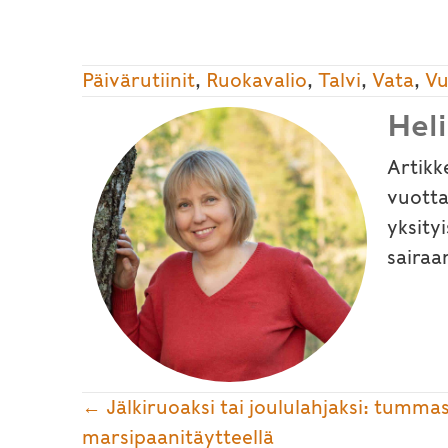
Päivärutiinit
,
Ruokavalio
,
Talvi
,
Vata
,
Vu
Hel
Artikk
vuotta
yksity
sairaa
Posts
← Jälkiruoaksi tai joululahjaksi: tummas
marsipaanitäytteellä
navigation