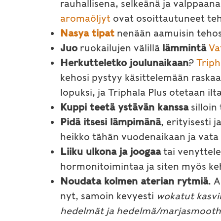
rauhallisena, selkeänä ja valppaana
aromaöljyt
ovat osoittautuneet teh
Nasya tipat
nenään aamuisin teho
Juo
ruokailujen välillä
lämmintä
Va
Herkutteletko joulunaikaan
?
Triph
kehosi pystyy käsittelemään raskaa
lopuksi, ja Triphala Plus otetaan i
Kuppi teetä ystävän kanssa
silloin
Pidä itsesi lämpimänä
, erityisesti
heikko tähän vuodenaikaan ja vata
Liiku ulkona ja joogaa
tai venyttele
hormonitoimintaa ja siten myös ke
N
oudata kolmen aterian rytmiä
. 
nyt, samoin kevyesti
wokatut kasvi
hedelmät ja hedelmä/marjasmooth