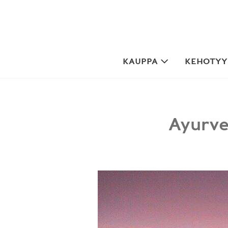
Skip
to
content
KAUPPA
KEHOTYYP
Ayurve