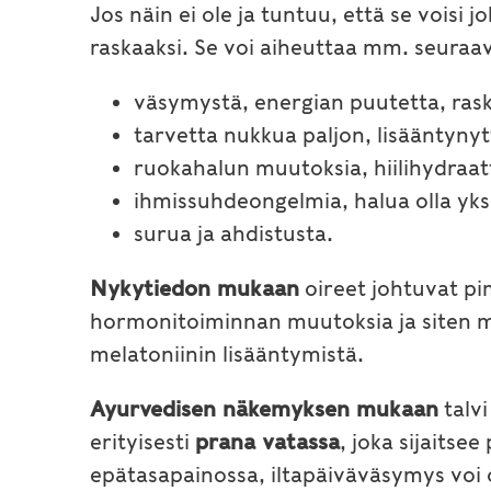
Jos näin ei ole ja tuntuu, että se voisi
raskaaksi. Se voi aiheuttaa mm. seuraavi
väsymystä, energian puutetta, ras
tarvetta nukkua paljon, lisääntyny
ruokahalun muutoksia, hiilihydraat
ihmissuhdeongelmia, halua olla yksi
surua ja ahdistusta.
Nykytiedon mukaan
oireet johtuvat pi
hormonitoiminnan muutoksia ja siten my
melatoniinin lisääntymistä.
Ayurvedisen näkemyksen mukaan
talvi
erityisesti
prana vatassa
, joka sijaits
epätasapainossa, iltapäiväväsymys voi o