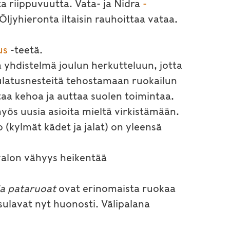
ta riippuvuutta. Vata- ja Nidra
-
ljyhieronta iltaisin rauhoittaa vataa.
us
-teetä.
 yhdistelmä joulun herkutteluun, jotta
sulatusnesteitä tehostamaan ruokailun
taa kehoa ja auttaa suolen toimintaa.
e myös uusia asioita mieltä virkistämään.
o (kylmät kädet ja jalat) on yleensä
 valon vähyys heikentää
ja pataruoat
ovat erinomaista ruokaa
sulavat nyt huonosti. Välipalana