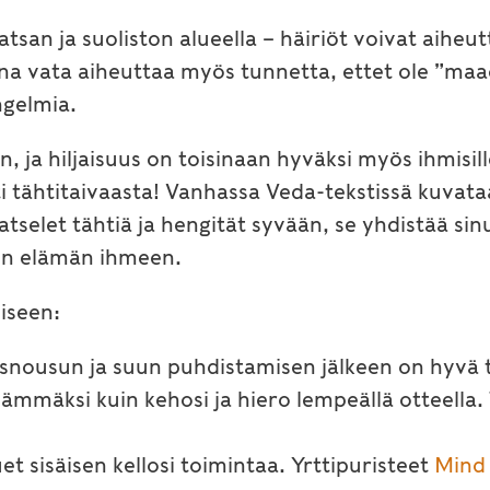
vatsan ja suoliston alueella – häiriöt voivat aihe
a vata aiheuttaa myös tunnetta, ettet ole ”maad
gelmia.
, ja hiljaisuus on toisinaan hyväksi myös ihmisil
i tähtitaivaasta! Vanhassa Veda-tekstissä kuvata
selet tähtiä ja hengität syvään, se yhdistää sin
äen elämän ihmeen.
iseen:
lösnousun ja suun puhdistamisen jälkeen on hyvä 
mmäksi kuin kehosi ja hiero lempeällä otteella.
tuet sisäisen kellosi toimintaa. Yrttipuristeet
Mind