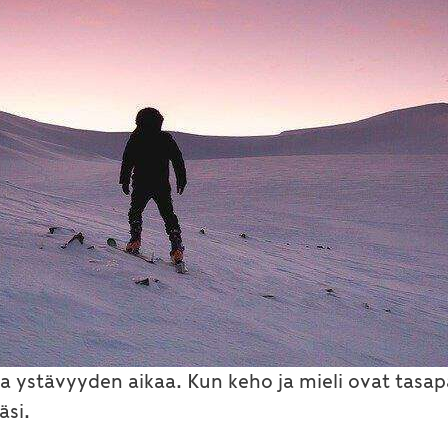
 ja ystävyyden aikaa. Kun keho ja mieli ovat tasapa
äsi.