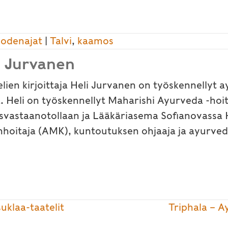
odenajat
|
Talvi
,
kaamos
i Jurvanen
elien kirjoittaja Heli Jurvanen on työskennellyt
. Heli on työskennellyt Maharishi Ayurveda -hoi
isvastaanotollaan ja Lääkäriasema Sofianovassa H
nhoitaja (AMK), kuntoutuksen ohjaaja ja ayurved
uklaa-taatelit
Triphala – 