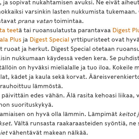
, ja sopivat nukahtamisen avuksi. Ne eivät aiheu
okkaiksi varsinkin lasten nukkumista tukemaan. Ö
stavat
prana vatan
toimintaa.
ta teet
ä tai ruoansulatusta parantavaa
Digest Pl
ala Plus
ja
Digest Special
yrttipuristeet ovat hyvä
t ruoat ja herkut. Digest Special otetaan ruoan
ltaisin nukkumaan käydessä veden kera. Se puhdis
 tällöin on hyväksi mielialalle ja tuo iloa. Kokeil
 jalat, kädet ja kaula sekä korvat. Ääreisverenkiert
 rauhoittuu lämmöstä.
 päivittäin edes vähän. Älä rasita kehoasi liikaa,
hon suorituskykyä.
Aamiaisen on hyvä olla lämmin. Lämpimät
keitot 
kset.
Vältä runsasta raakaraasteiden syöntiä, ne 
iet
vähentävät makean nälkää.