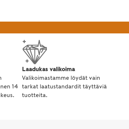
Laadukas valikoima
n
Valikoimastamme löydät vain
inen 14
tarkat laatustandardit täyttäviä
keus.
tuotteita.