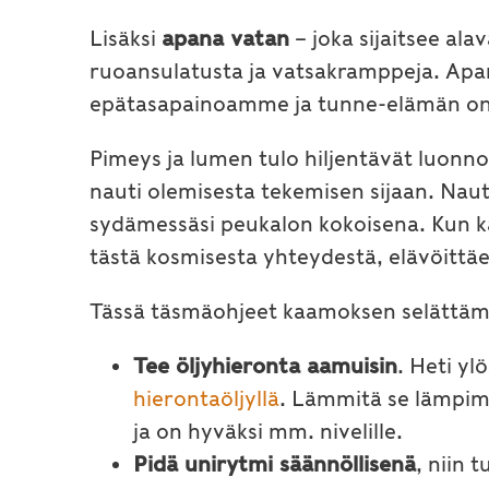
Lisäksi
apana vatan
– joka sijaitsee ala
ruoansulatusta ja vatsakramppeja. Apan
epätasapainoamme ja tunne-elämän on
Pimeys ja lumen tulo hiljentävät luonnon
nauti olemisesta tekemisen sijaan. Naut
sydämessäsi peukalon kokoisena. Kun kat
tästä kosmisesta yhteydestä, elävöitt
Tässä täsmäohjeet kaamoksen selättäm
Tee öljyhieronta aamuisin
. Heti y
hierontaöljyllä
. Lämmitä se lämpimä
ja on hyväksi mm. nivelille.
Pidä unirytmi säännöllisenä
, niin 