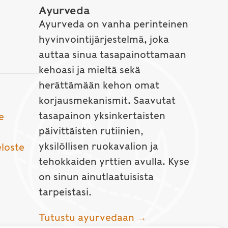
Ayurveda
Ayurveda on vanha perinteinen
hyvinvointijärjestelmä, joka
auttaa sinua tasapainottamaan
kehoasi ja mieltä sekä
herättämään kehon omat
korjausmekanismit. Saavutat
tasapainon yksinkertaisten
e
päivittäisten rutiinien,
yksilöllisen ruokavalion ja
eloste
tehokkaiden yrttien avulla. Kyse
on sinun ainutlaatuisista
tarpeistasi.
Tutustu ayurvedaan →