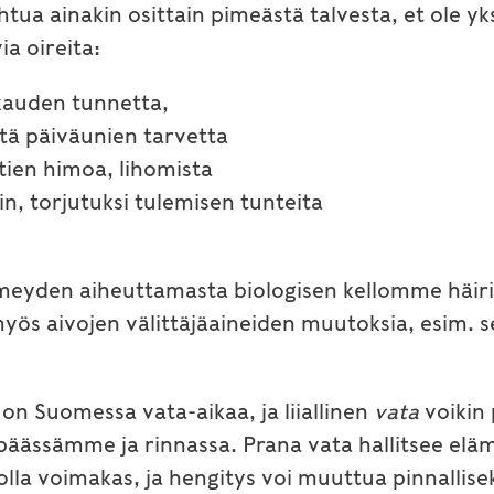
 johtua ainakin osittain pimeästä talvesta, et ol
a oireita:
kauden tunnetta,
ttä päiväunien tarvetta
tien himoa, lihomista
n, torjutuksi tulemisen tunteita
meyden aiheuttamasta biologisen kellomme häiri
ös aivojen välittäjäaineiden muutoksia, esim. s
 on Suomessa vata-aikaa, ja liiallinen
vata
voikin 
ee päässämme ja rinnassa. Prana vata hallitsee e
lla voimakas, ja hengitys voi muuttua pinnallisek