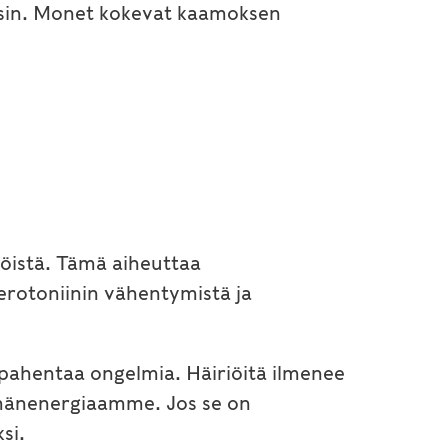
e yksin. Monet kokevat kaamoksen
öistä. Tämä aiheuttaa
erotoniinin vähentymistä ja
pahentaa ongelmia. Häiriöitä ilmenee
lämänenergiaamme. Jos se on
si.