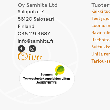
Oy Samhita Ltd
Tuote
Salopolku 7
Kaikki tu
Teet ja j
56120 Salosaari
Luomu ma
Finland
Ravintoli
045 119 4687
Itsehoito
info@samhita.fi
Suitsukke
Uni ja r
Tarjouks