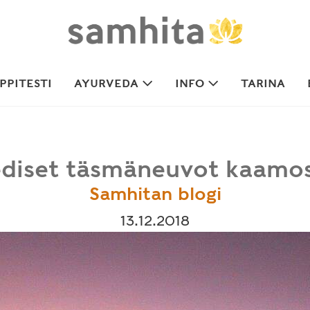
PITESTI
AYURVEDA
INFO
TARINA
diset täsmäneuvot kaamo
Samhitan blogi
13.12.2018