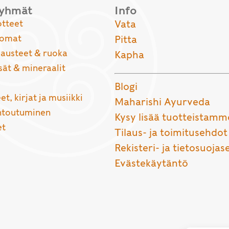
ryhmät
Info
otteet
Vata
uomat
Pitta
usteet & ruoka
Kapha
sät & mineraalit
Blogi
et, kirjat ja musiikki
Maharishi Ayurveda
entoutuminen
Kysy lisää tuotteistamm
et
Tilaus- ja toimitusehdot
Rekisteri- ja tietosuojas
Evästekäytäntö