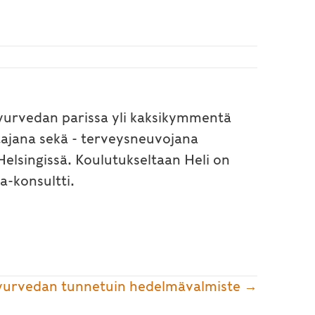
 ayurvedan parissa yli kaksikymmentä
tajana sekä - terveysneuvojana
elsingissä. Koulutukseltaan Heli on
a-konsultti.
Ayurvedan tunnetuin hedelmävalmiste →