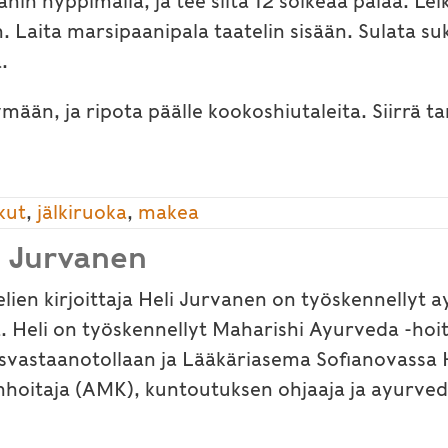
nin nyppimällä, ja tee siitä 12 soikeaa palaa. Lei
n. Laita marsipaanipala taatelin sisään. Sulata suk
.
mään, ja ripota päälle kookoshiutaleita. Siirrä tarj
kut
,
jälkiruoka
,
makea
i Jurvanen
elien kirjoittaja Heli Jurvanen on työskennellyt
. Heli on työskennellyt Maharishi Ayurveda -hoi
isvastaanotollaan ja Lääkäriasema Sofianovassa H
nhoitaja (AMK), kuntoutuksen ohjaaja ja ayurved