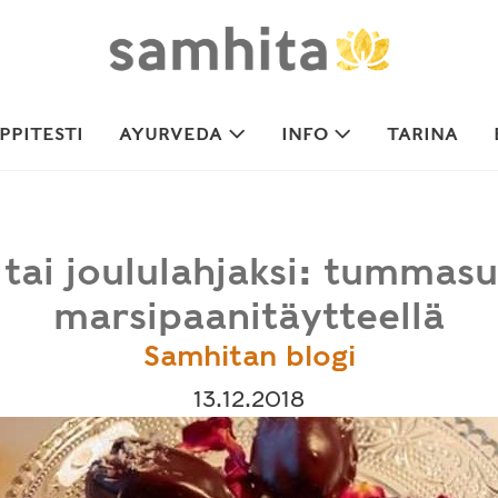
PITESTI
AYURVEDA
INFO
TARINA
 tai joululahjaksi: tummasu
marsipaanitäytteellä
Samhitan blogi
13.12.2018