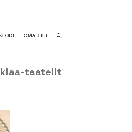
SEARCH
BLOGI
OMA TILI
TOGGLE
klaa-taatelit