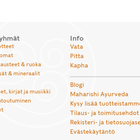
ryhmät
Info
otteet
Vata
uomat
Pitta
usteet & ruoka
Kapha
sät & mineraalit
Blogi
et, kirjat ja musiikki
Maharishi Ayurveda
entoutuminen
Kysy lisää tuotteistamm
et
Tilaus- ja toimitusehdot
Rekisteri- ja tietosuojas
Evästekäytäntö