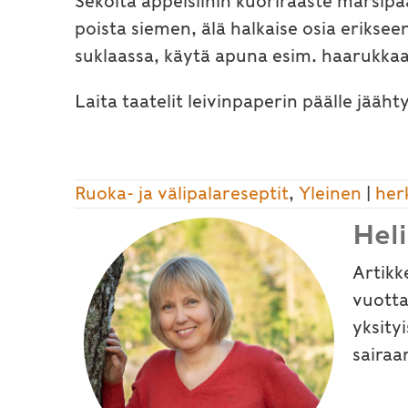
Sekoita appelsiinin kuoriraaste marsipaa
poista siemen, älä halkaise osia eriksee
suklaassa, käytä apuna esim. haarukkaa
Laita taatelit leivinpaperin päälle jäähty
Ruoka- ja välipalareseptit
,
Yleinen
|
her
Hel
Artikk
vuotta
yksity
sairaa