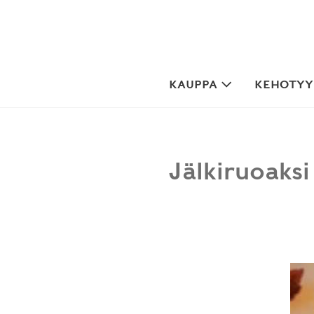
Skip
to
content
KAUPPA
KEHOTYYP
Jälkiruoaksi