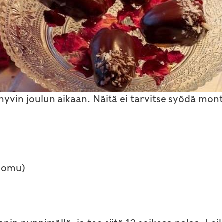
vin joulun aikaan. Näitä ei tarvitse syödä monta
luomu)