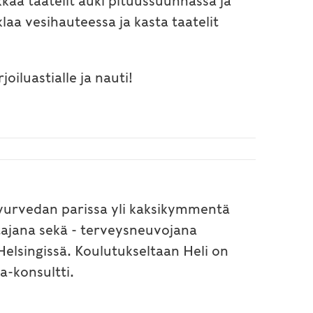
kkaa taatelit auki pituussuunnassa ja
laa vesihauteessa ja kasta taatelit
oiluastialle ja nauti!
 ayurvedan parissa yli kaksikymmentä
tajana sekä - terveysneuvojana
elsingissä. Koulutukseltaan Heli on
a-konsultti.