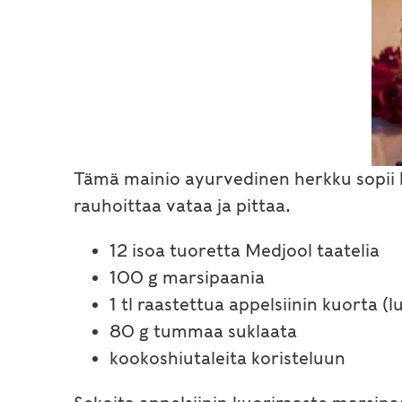
Tämä mainio ayurvedinen herkku sopii hy
rauhoittaa vataa ja pittaa.
12 isoa tuoretta Medjool taatelia
100 g marsipaania
1 tl raastettua appelsiinin kuorta (
80 g tummaa suklaata
kookoshiutaleita koristeluun