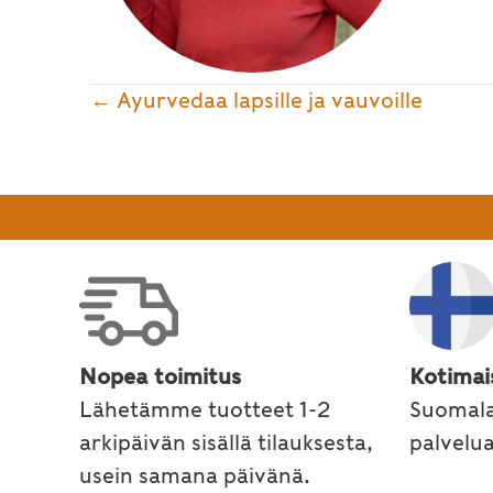
Posts
← Ayurvedaa lapsille ja vauvoille
navigation
Nopea toimitus
Kotimai
Lähetämme tuotteet 1-2
Suomala
arkipäivän sisällä tilauksesta,
palvelu
usein samana päivänä.