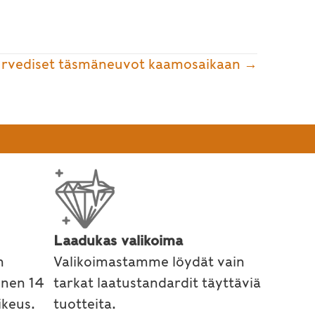
rvediset täsmäneuvot kaamosaikaan →
Laadukas valikoima
n
Valikoimastamme löydät vain
inen 14
tarkat laatustandardit täyttäviä
keus.
tuotteita.