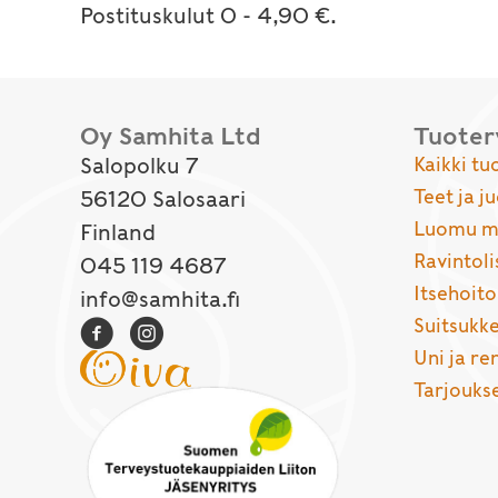
Postituskulut 0 - 4,90 €.
Oy Samhita Ltd
Tuote
Salopolku 7
Kaikki tu
Teet ja j
56120 Salosaari
Luomu ma
Finland
Ravintoli
045 119 4687
Itsehoito
info@samhita.fi
Suitsukke
Uni ja r
Tarjouks