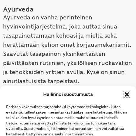
Ayurveda
Ayurveda on vanha perinteinen
hyvinvointijärjestelmä, joka auttaa sinua
tasapainottamaan kehoasi ja mieltä sekä
herättämään kehon omat korjausmekanismit.
Saavutat tasapainon yksinkertaisten
päivittäisten rutiinien, yksilöllisen ruokavalion
ja tehokkaiden yrttien avulla. Kyse on sinun
ainutlaatuisista tarpeistasi.
Hallinnoi suostumusta
Tutustu ayurvedaan →
Parhaan kokemuksen tarjoamiseksi käytämme teknologioita, kuten
evästeitä, tallentaaksemme ja/tai käyttääksemme laitetietoja. Näiden
tekniikoiden hyväksyminen antaa meille mahdollisuuden käsitellä
tietoja, kuten selauskäyttäytymistä tai yksilöllisiä tunnuksia tällä
sivustolla. Suostumuksen jättäminen tai peruuttaminen voi vaikuttaa
haitallisesti tiettyihin ominaisuuksiin ja toimintoihin.