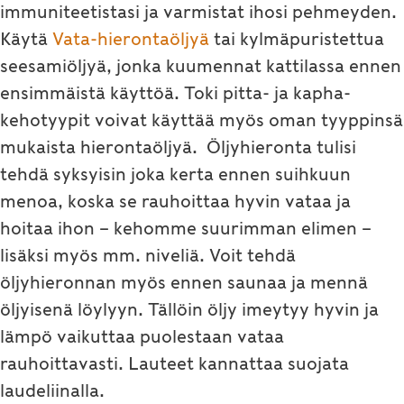
immuniteetistasi ja varmistat ihosi pehmeyden.
Käytä
Vata-hierontaöljyä
tai kylmäpuristettua
seesamiöljyä, jonka kuumennat kattilassa ennen
ensimmäistä käyttöä. Toki pitta- ja kapha-
kehotyypit voivat käyttää myös oman tyyppinsä
mukaista hierontaöljyä. Öljyhieronta tulisi
tehdä syksyisin joka kerta ennen suihkuun
menoa, koska se rauhoittaa hyvin vataa ja
hoitaa ihon – kehomme suurimman elimen –
lisäksi myös mm. niveliä. Voit tehdä
öljyhieronnan myös ennen saunaa ja mennä
öljyisenä löylyyn. Tällöin öljy imeytyy hyvin ja
lämpö vaikuttaa puolestaan vataa
rauhoittavasti. Lauteet kannattaa suojata
laudeliinalla.