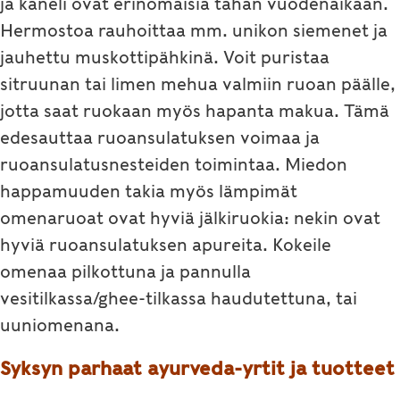
ja kaneli ovat erinomaisia tähän vuodenaikaan.
Hermostoa rauhoittaa mm. unikon siemenet ja
jauhettu muskottipähkinä. Voit puristaa
sitruunan tai limen mehua valmiin ruoan päälle,
jotta saat ruokaan myös hapanta makua. Tämä
edesauttaa ruoansulatuksen voimaa ja
ruoansulatusnesteiden toimintaa. Miedon
happamuuden takia myös lämpimät
omenaruoat ovat hyviä jälkiruokia: nekin ovat
hyviä ruoansulatuksen apureita. Kokeile
omenaa pilkottuna ja pannulla
vesitilkassa/ghee-tilkassa haudutettuna, tai
uuniomenana.
Syksyn parhaat ayurveda-yrtit ja tuotteet