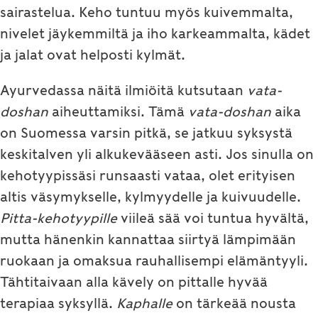
sairastelua. Keho tuntuu myös kuivemmalta,
nivelet jäykemmiltä ja iho karkeammalta, kädet
ja jalat ovat helposti kylmät.
Ayurvedassa näitä ilmiöitä kutsutaan
vata-
doshan
aiheuttamiksi. Tämä
vata-doshan
aika
on Suomessa varsin pitkä, se jatkuu syksystä
keskitalven yli alkukevääseen asti. Jos sinulla on
kehotyypissäsi runsaasti vataa, olet erityisen
altis väsymykselle, kylmyydelle ja kuivuudelle.
Pitta-kehotyypille
viileä sää voi tuntua hyvältä,
mutta hänenkin kannattaa siirtyä lämpimään
ruokaan ja omaksua rauhallisempi elämäntyyli.
Tähtitaivaan alla kävely on pittalle hyvää
terapiaa syksyllä.
Kaphalle
on tärkeää nousta