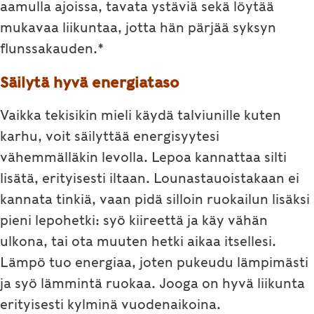
aamulla ajoissa, tavata ystäviä sekä löytää
mukavaa liikuntaa, jotta hän pärjää syksyn
flunssakauden.*
Säilytä hyvä energiataso
Vaikka tekisikin mieli käydä talviunille kuten
karhu, voit säilyttää energisyytesi
vähemmälläkin levolla. Lepoa kannattaa silti
lisätä, erityisesti iltaan. Lounastauoistakaan ei
kannata tinkiä, vaan pidä silloin ruokailun lisäksi
pieni lepohetki: syö kiireettä ja käy vähän
ulkona, tai ota muuten hetki aikaa itsellesi.
Lämpö tuo energiaa, joten pukeudu lämpimästi
ja syö lämmintä ruokaa. Jooga on hyvä liikunta
erityisesti kylminä vuodenaikoina.