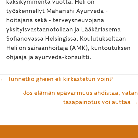
kaksikymmentä vuotta. Heli on
työskennellyt Maharishi Ayurveda -
hoitajana sekä - terveysneuvojana
yksityisvastaanotollaan ja Lääkäriasema
Sofianovassa Helsingissä. Koulutukseltaan
Heli on sairaanhoitaja (AMK), kuntoutuksen
ohjaaja ja ayurveda-konsultti.
Posts
← Tunnetko gheen eli kirkastetun voin?
navigation
Jos elämän epävarmuus ahdistaa, vatan
tasapainotus voi auttaa →