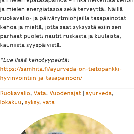
ja mielen epätasapainoa – mikä heikentää kehon
ja mielen energiatasoa sekä terveyttä. Näillä
ruokavalio- ja päivärytmiohjeilla tasapainotat
kehoa ja mieltä, jotta saat syksystä esiin sen
parhaat puolet: nautit ruskasta ja kuulaista,
kauniista syyspäivistä.
*Lue lisää kehotyypeistä:
https://samhita.fi/ayurveda-on-tietopankki-
hyvinvointiin-ja-tasapainoon/
Ruokavalio
,
Vata
,
Vuodenajat
|
ayurveda
,
lokakuu
,
syksy
,
vata