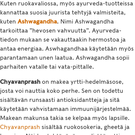
Kuten ruokavaliossa, myös ayurveda-tuotteissa
kannattaa suosia juurista tehtyjä valmisteita,
kuten
Ashwagandha
. Nimi Ashwagandha
tarkoittaa ”hevosen vahvuutta”. Ayurveda-
tiedon mukaan se vakauttaakin hermostoa ja
antaa energiaa. Aswhagandhaa käytetään myös
parantamaan unen laatua. Ashwagandha sopii
parhaiten vatalle tai vata-pittalle.
Chyavanprash
on makea yrtti-hedelmäsose,
josta voi nauttia koko perhe. Sen on todettu
sisältävän runsaasti antioksidantteja ja sitä
käytetään vahvistamaan immuunijärjestelmää.
Makean makunsa takia se kelpaa myös lapsille.
Chyavanprash
sisältää ruokosokeria, gheetä ja