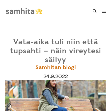
Skip
to
Search
Me
Toggle
content
Tog
Vata-aika tuli niin että
tupsahti – näin vireytesi
säilyy
Samhitan blogi
24.9.2022