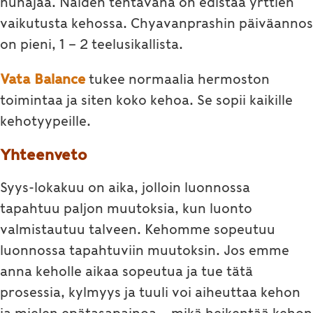
hunajaa. Näiden tehtävänä on edistää yrttien
vaikutusta kehossa. Chyavanprashin päiväannos
on pieni, 1 – 2 teelusikallista.
Vata Balance
tukee normaalia hermoston
toimintaa ja siten koko kehoa. Se sopii kaikille
kehotyypeille.
Yhteenveto
Syys-lokakuu on aika, jolloin luonnossa
tapahtuu paljon muutoksia, kun luonto
valmistautuu talveen. Kehomme sopeutuu
luonnossa tapahtuviin muutoksin. Jos emme
anna keholle aikaa sopeutua ja tue tätä
prosessia, kylmyys ja tuuli voi aiheuttaa kehon