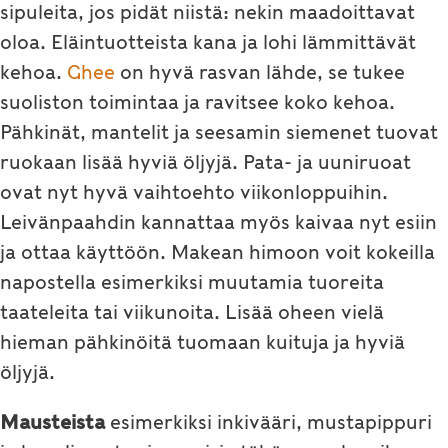
sipuleita, jos pidät niistä: nekin maadoittavat
oloa. Eläintuotteista kana ja lohi lämmittävät
kehoa.
Ghee
on hyvä rasvan lähde, se tukee
suoliston toimintaa ja ravitsee koko kehoa.
Pähkinät, mantelit ja seesamin siemenet tuovat
ruokaan lisää hyviä öljyjä. Pata- ja uuniruoat
ovat nyt hyvä vaihtoehto viikonloppuihin.
Leivänpaahdin kannattaa myös kaivaa nyt esiin
ja ottaa käyttöön. Makean himoon voit kokeilla
napostella esimerkiksi muutamia tuoreita
taateleita tai viikunoita. Lisää oheen vielä
hieman pähkinöitä tuomaan kuituja ja hyviä
öljyjä.
Mausteista
esimerkiksi inkivääri, mustapippuri