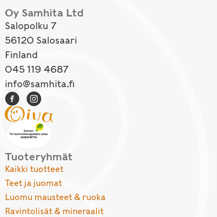
Oy Samhita Ltd
Salopolku 7
56120 Salosaari
Finland
045 119 4687
info@samhita.fi
Tuoteryhmät
Kaikki tuotteet
Teet ja juomat
Luomu mausteet & ruoka
Ravintolisät & mineraalit