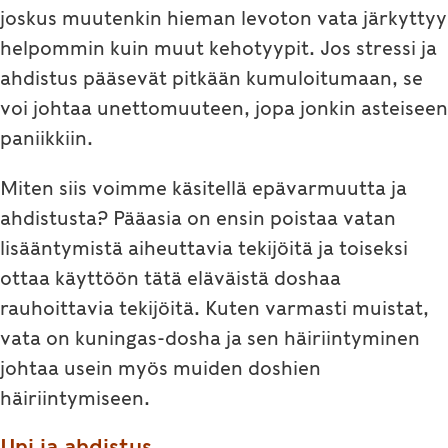
joskus muutenkin hieman levoton vata järkyttyy
helpommin kuin muut kehotyypit. Jos stressi ja
ahdistus pääsevät pitkään kumuloitumaan, se
voi johtaa unettomuuteen, jopa jonkin asteiseen
paniikkiin.
Miten siis voimme käsitellä epävarmuutta ja
ahdistusta? Pääasia on ensin poistaa vatan
lisääntymistä aiheuttavia tekijöitä ja toiseksi
ottaa käyttöön tätä eläväistä doshaa
rauhoittavia tekijöitä. Kuten varmasti muistat,
vata on kuningas-dosha ja sen häiriintyminen
johtaa usein myös muiden doshien
häiriintymiseen.
Uni ja ahdistus