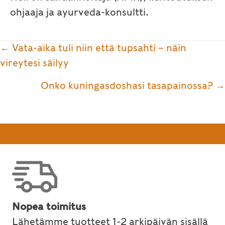
ohjaaja ja ayurveda-konsultti.
Posts
← Vata-aika tuli niin että tupsahti – näin
navigation
vireytesi säilyy
Onko kuningasdoshasi tasapainossa? →
Nopea toimitus
Lähetämme tuotteet 1-2 arkipäivän sisällä