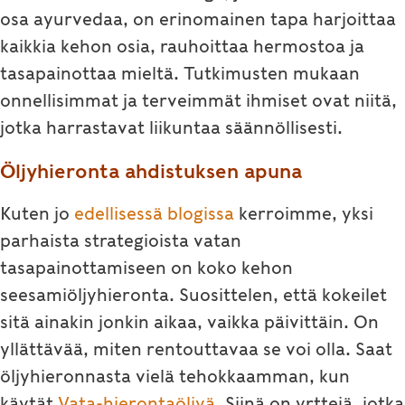
osa ayurvedaa, on erinomainen tapa harjoittaa
kaikkia kehon osia, rauhoittaa hermostoa ja
tasapainottaa mieltä. Tutkimusten mukaan
onnellisimmat ja terveimmät ihmiset ovat niitä,
jotka harrastavat liikuntaa säännöllisesti.
Öljyhieronta ahdistuksen apuna
Kuten jo
edellisessä blogissa
kerroimme, yksi
parhaista strategioista vatan
tasapainottamiseen on koko kehon
seesamiöljyhieronta. Suosittelen, että kokeilet
sitä ainakin jonkin aikaa, vaikka päivittäin. On
yllättävää, miten rentouttavaa se voi olla. Saat
öljyhieronnasta vielä tehokkaamman, kun
käytät
Vata-hierontaöljyä
. Siinä on yrttejä, jotka