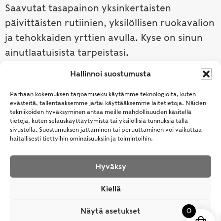
Saavutat tasapainon yksinkertaisten
päivittäisten rutiinien, yksilöllisen ruokavalion
ja tehokkaiden yrttien avulla. Kyse on sinun
ainutlaatuisista tarpeistasi.
Hallinnoi suostumusta
Tutustu ayurvedaan →
Parhaan kokemuksen tarjoamiseksi käytämme teknologioita, kuten
evästeitä, tallentaaksemme ja/tai käyttääksemme laitetietoja. Näiden
tekniikoiden hyväksyminen antaa meille mahdollisuuden käsitellä
tietoja, kuten selauskäyttäytymistä tai yksilöllisiä tunnuksia tällä
sivustolla. Suostumuksen jättäminen tai peruuttaminen voi vaikuttaa
haitallisesti tiettyihin ominaisuuksiin ja toimintoihin.
Hyväksy
© Samhita | Ayurveda -tuotteita suomalaisille jo
Kiellä
vuodesta 1994. All Rights Reserved.
Näytä asetukset
0