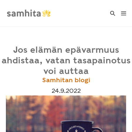
Skip
to
Search
Me
Toggle
content
Tog
Jos elämän epävarmuus
ahdistaa, vatan tasapainotus
voi auttaa
Samhitan blogi
24.9.2022