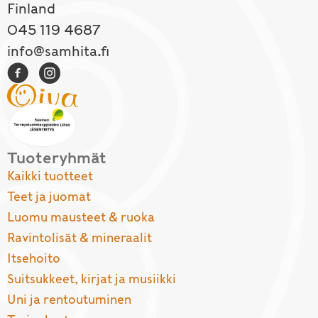
Finland
045 119 4687
info@samhita.fi
Tuoteryhmät
Kaikki tuotteet
Teet ja juomat
Luomu mausteet & ruoka
Ravintolisät & mineraalit
Itsehoito
Suitsukkeet, kirjat ja musiikki
Uni ja rentoutuminen