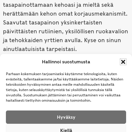
tasapainottamaan kehoasi ja mieltä sekä
herättämään kehon omat korjausmekanismit.
Saavutat tasapainon yksinkertaisten
päivittäisten rutiinien, yksilöllisen ruokavalion
ja tehokkaiden yrttien avulla. Kyse on sinun
ainutlaatuisista tarpeistasi.
Hallinnoi suostumusta
Tutustu ayurvedaan →
Parhaan kokemuksen tarjoamiseksi käytämme teknologioita, kuten
evästeitä, tallentaaksemme ja/tai käyttääksemme laitetietoja. Näiden
tekniikoiden hyväksyminen antaa meille mahdollisuuden käsitellä
tietoja, kuten selauskäyttäytymistä tai yksilöllisiä tunnuksia tällä
sivustolla. Suostumuksen jättäminen tai peruuttaminen voi vaikuttaa
haitallisesti tiettyihin ominaisuuksiin ja toimintoihin.
Hyväksy
© Samhita | Ayurveda -tuotteita suomalaisille jo
Kiellä