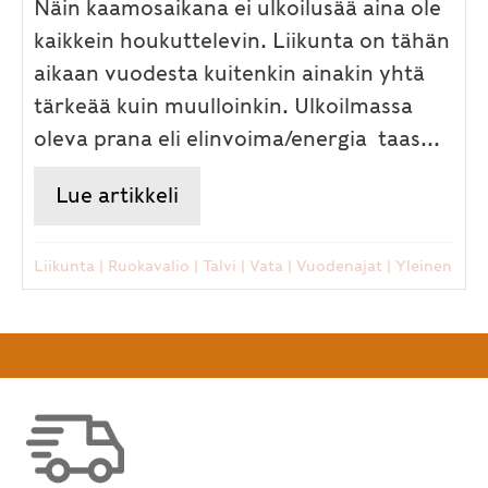
Näin kaamosaikana ei ulkoilusää aina ole
kaikkein houkuttelevin. Liikunta on tähän
aikaan vuodesta kuitenkin ainakin yhtä
tärkeää kuin muulloinkin. Ulkoilmassa
oleva prana eli elinvoima/energia taas...
Lue artikkeli
about Kaamosajan liikunta ja 
Liikunta
|
Ruokavalio
|
Talvi
|
Vata
|
Vuodenajat
|
Yleinen