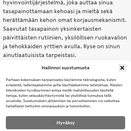
hyvinvointijärjestelmä, joka auttaa sinua
tasapainottamaan kehoasi ja mieltä sekä
herättämään kehon omat korjausmekanismit.
Saavutat tasapainon yksinkertaisten
päivittäisten rutiinien, yksilöllisen ruokavalion
ja tehokkaiden yrttien avulla. Kyse on sinun
ainutlaatuisista tarpeistasi.
Hallinnoi suostumusta
Tutustu ayurvedaan →
Parhaan kokemuksen tarjoamiseksi käytämme teknologioita, kuten
evästeitä, tallentaaksemme ja/tai käyttääksemme laitetietoja. Näiden
tekniikoiden hyväksyminen antaa meille mahdollisuuden käsitellä
tietoja, kuten selauskäyttäytymistä tai yksilöllisiä tunnuksia tällä
sivustolla. Suostumuksen jättäminen tai peruuttaminen voi vaikuttaa
haitallisesti tiettyihin ominaisuuksiin ja toimintoihin.
Hyväksy
© Samhita | Ayurveda -tuotteita suomalaisille jo