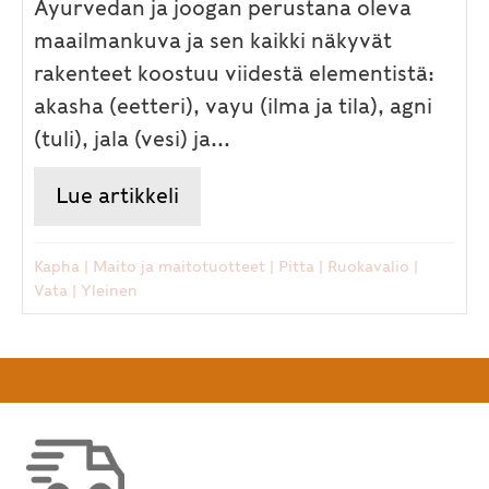
Ayurvedan ja joogan perustana oleva
maailmankuva ja sen kaikki näkyvät
rakenteet koostuu viidestä elementistä:
akasha (eetteri), vayu (ilma ja tila), agni
(tuli), jala (vesi) ja...
Lue artikkeli
about Miksi maut ovat Ayurved
Kapha
|
Maito ja maitotuotteet
|
Pitta
|
Ruokavalio
|
Vata
|
Yleinen