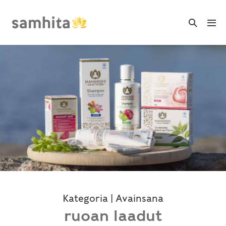
Skip
to
Search
Me
Toggle
content
Tog
Kategoria | Avainsana
ruoan laadut