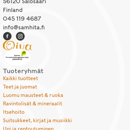
56120 Salosaari
Finland
045 119 4687
info@samhita.fi
Tuoteryhmät
Kaikki tuotteet
Teet ja juomat
Luomu mausteet & ruoka
Ravintolisät & mineraalit
Itsehoito
Suitsukkeet, kirjat ja musiikki
Uni ja rentoutuminen