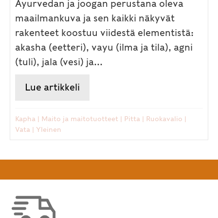
Ayurvedan ja joogan perustana oleva
maailmankuva ja sen kaikki näkyvät
rakenteet koostuu viidestä elementistä:
akasha (eetteri), vayu (ilma ja tila), agni
(tuli), jala (vesi) ja...
Lue artikkeli
about Miksi maut ovat Ayurved
Kapha
|
Maito ja maitotuotteet
|
Pitta
|
Ruokavalio
|
Vata
|
Yleinen