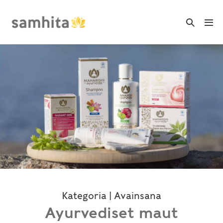
Skip
to
Search
Me
Toggle
content
Tog
Kategoria | Avainsana
Ayurvediset maut