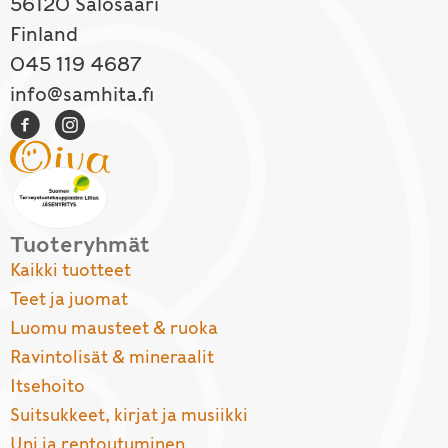
56120 Salosaari
Finland
045 119 4687
info@samhita.fi
Tuoteryhmät
Kaikki tuotteet
Teet ja juomat
Luomu mausteet & ruoka
Ravintolisät & mineraalit
Itsehoito
Suitsukkeet, kirjat ja musiikki
Uni ja rentoutuminen