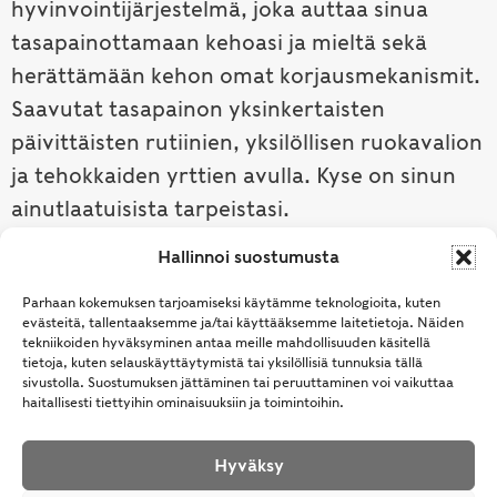
hyvinvointijärjestelmä, joka auttaa sinua
tasapainottamaan kehoasi ja mieltä sekä
herättämään kehon omat korjausmekanismit.
Saavutat tasapainon yksinkertaisten
päivittäisten rutiinien, yksilöllisen ruokavalion
ja tehokkaiden yrttien avulla. Kyse on sinun
ainutlaatuisista tarpeistasi.
Hallinnoi suostumusta
Tutustu ayurvedaan →
Parhaan kokemuksen tarjoamiseksi käytämme teknologioita, kuten
evästeitä, tallentaaksemme ja/tai käyttääksemme laitetietoja. Näiden
tekniikoiden hyväksyminen antaa meille mahdollisuuden käsitellä
tietoja, kuten selauskäyttäytymistä tai yksilöllisiä tunnuksia tällä
sivustolla. Suostumuksen jättäminen tai peruuttaminen voi vaikuttaa
haitallisesti tiettyihin ominaisuuksiin ja toimintoihin.
Hyväksy
© Samhita | Ayurveda -tuotteita suomalaisille jo