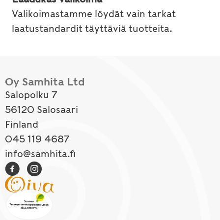
Valikoimastamme löydät vain tarkat
laatustandardit täyttäviä tuotteita.
Oy Samhita Ltd
Salopolku 7
56120 Salosaari
Finland
045 119 4687
info@samhita.fi