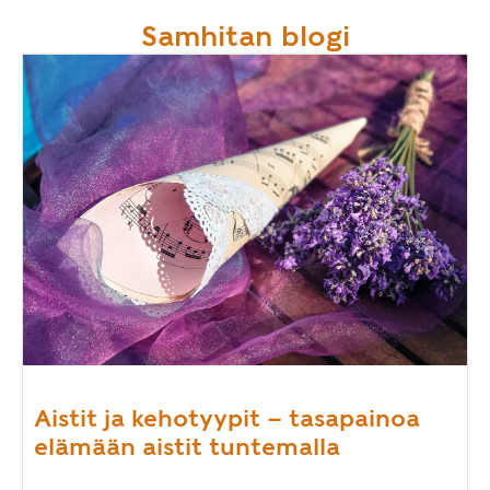
Samhitan blogi
Aistit ja kehotyypit – tasapainoa
elämään aistit tuntemalla