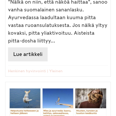
"Nälkä on niin, että näköä haittaa", sanoo
vanha suomalainen sananlasku.
Ayurvedassa laadultaan kuuma pitta
vastaa ruoansulatuksesta. Jos nälkä yltyy
kovaksi, pitta yliaktivoituu. Aisteista
pitta-dosha liittyy...
Lue artikkeli
about Aistit ja kehotyypit – t
Henkinen hyvinvointi
|
Yleinen