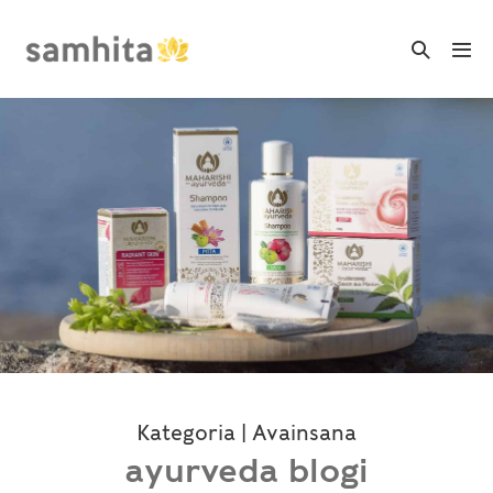
Skip
to
Search
Me
Toggle
content
Tog
Kategoria | Avainsana
ayurveda blogi