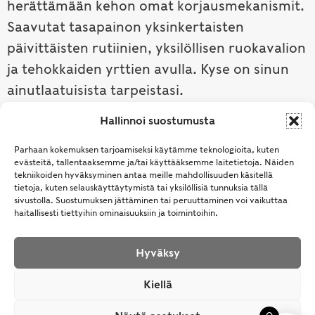
herättämään kehon omat korjausmekanismit.
Saavutat tasapainon yksinkertaisten
päivittäisten rutiinien, yksilöllisen ruokavalion
ja tehokkaiden yrttien avulla. Kyse on sinun
ainutlaatuisista tarpeistasi.
Hallinnoi suostumusta
Tutustu ayurvedaan →
Parhaan kokemuksen tarjoamiseksi käytämme teknologioita, kuten
evästeitä, tallentaaksemme ja/tai käyttääksemme laitetietoja. Näiden
tekniikoiden hyväksyminen antaa meille mahdollisuuden käsitellä
tietoja, kuten selauskäyttäytymistä tai yksilöllisiä tunnuksia tällä
sivustolla. Suostumuksen jättäminen tai peruuttaminen voi vaikuttaa
haitallisesti tiettyihin ominaisuuksiin ja toimintoihin.
Hyväksy
© Samhita | Ayurveda -tuotteita suomalaisille jo
Kiellä
vuodesta 1994. All Rights Reserved.