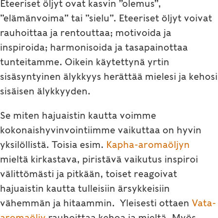
Eteeriset öljyt ovat kasvin ”olemus”,
”elämänvoima” tai ”sielu”. Eteeriset öljyt voivat
rauhoittaa ja rentouttaa; motivoida ja
inspiroida; harmonisoida ja tasapainottaa
tunteitamme. Oikein käytettynä yrtin
sisäsyntyinen älykkyys herättää mielesi ja kehosi
sisäisen älykkyyden.
Se miten hajuaistin kautta voimme
kokonaishyvinvointiimme vaikuttaa on hyvin
yksilöllistä. Toisia esim.
Kapha-aromaöljyn
mieltä kirkastava, piristävä vaikutus inspiroi
välittömästi ja pitkään, toiset reagoivat
hajuaistin kautta tulleisiin ärsykkeisiin
vähemmän ja hitaammin. Yleisesti ottaen
Vata-
aromaöljy
rauhoittaa kehoa ja mieltä. Myös