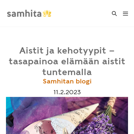
Skip
to
Search
Me
Toggle
content
Tog
Aistit ja kehotyypit –
tasapainoa elämään aistit
tuntemalla
Samhitan blogi
11.2.2023