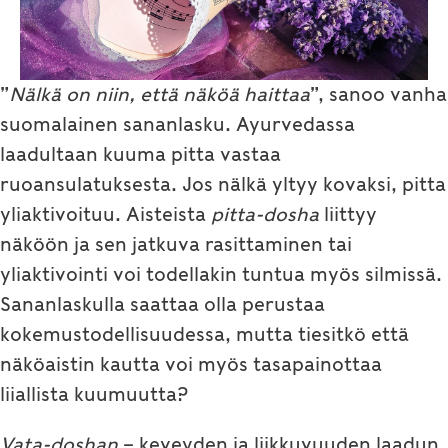
”
Nälkä on niin, että näköä haittaa
”, sanoo vanha
suomalainen sananlasku. Ayurvedassa
laadultaan kuuma pitta vastaa
ruoansulatuksesta. Jos nälkä yltyy kovaksi, pitta
yliaktivoituu. Aisteista
pitta-dosha
liittyy
näköön ja sen jatkuva rasittaminen tai
yliaktivointi voi todellakin tuntua myös silmissä.
Sananlaskulla saattaa olla perustaa
kokemustodellisuudessa, mutta tiesitkö että
näköaistin kautta voi myös tasapainottaa
liiallista kuumuutta?
Vata-doshan
– keveyden ja liikkuvuuden laadun