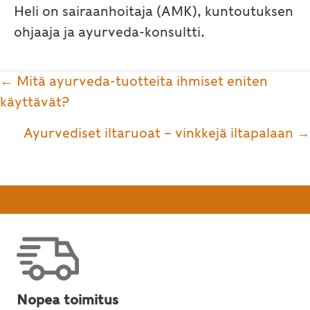
Heli on sairaanhoitaja (AMK), kuntoutuksen
ohjaaja ja ayurveda-konsultti.
Posts
← Mitä ayurveda-tuotteita ihmiset eniten
navigation
käyttävät?
Ayurvediset iltaruoat – vinkkejä iltapalaan →
Nopea toimitus