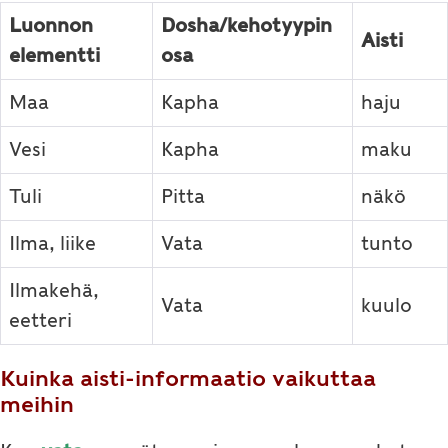
Luonnon
Dosha/kehotyypin
Aisti
elementti
osa
Maa
Kapha
haju
Vesi
Kapha
maku
Tuli
Pitta
näkö
Ilma, liike
Vata
tunto
Ilmakehä,
Vata
kuulo
eetteri
Kuinka aisti-informaatio vaikuttaa
meihin