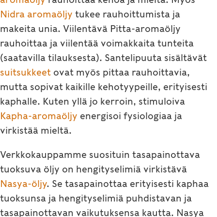
Nidra aromaöljy
tukee rauhoittumista ja
makeita unia. Viilentävä Pitta-aromaöljy
rauhoittaa ja viilentää voimakkaita tunteita
(saatavilla tilauksesta). Santelipuuta sisältävät
suitsukkeet
ovat myös pittaa rauhoittavia,
mutta sopivat kaikille kehotyypeille, erityisesti
kaphalle. Kuten yllä jo kerroin, stimuloiva
Kapha-aromaöljy
energisoi fysiologiaa ja
virkistää mieltä.
Verkkokauppamme suosituin tasapainottava
tuoksuva öljy on hengityselimiä virkistävä
Nasya-öljy
. Se tasapainottaa erityisesti kaphaa
tuoksunsa ja hengityselimiä puhdistavan ja
tasapainottavan vaikutuksensa kautta. Nasya