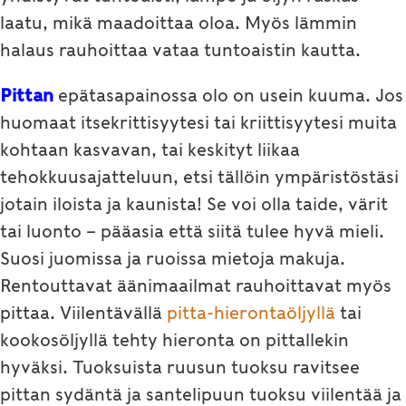
laatu, mikä maadoittaa oloa. Myös lämmin
halaus rauhoittaa vataa tuntoaistin kautta.
Pittan
epätasapainossa olo on usein kuuma. Jos
huomaat itsekrittisyytesi tai kriittisyytesi muita
kohtaan kasvavan, tai keskityt liikaa
tehokkuusajatteluun, etsi tällöin ympäristöstäsi
jotain iloista ja kaunista! Se voi olla taide, värit
tai luonto – pääasia että siitä tulee hyvä mieli.
Suosi juomissa ja ruoissa mietoja makuja.
Rentouttavat äänimaailmat rauhoittavat myös
pittaa. Viilentävällä
pitta-hierontaöljyllä
tai
kookosöljyllä tehty hieronta on pittallekin
hyväksi. Tuoksuista ruusun tuoksu ravitsee
pittan sydäntä ja santelipuun tuoksu viilentää ja