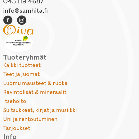
045 119 4687
info@samhita.fi
Tuoteryhmät
Kaikki tuotteet
Teet ja juomat
Luomu mausteet & ruoka
Ravintolisät & mineraalit
Itsehoito
Suitsukkeet, kirjat ja musiikki
Uni ja rentoutuminen
Tarjoukset
Info