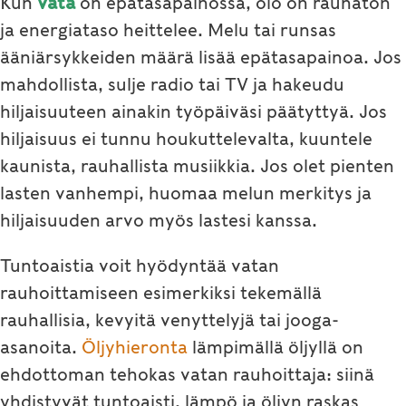
Kun
vata
on epätasapainossa, olo on rauhaton
ja energiataso heittelee. Melu tai runsas
ääniärsykkeiden määrä lisää epätasapainoa. Jos
mahdollista, sulje radio tai TV ja hakeudu
hiljaisuuteen ainakin työpäiväsi päätyttyä. Jos
hiljaisuus ei tunnu houkuttelevalta, kuuntele
kaunista, rauhallista musiikkia. Jos olet pienten
lasten vanhempi, huomaa melun merkitys ja
hiljaisuuden arvo myös lastesi kanssa.
Tuntoaistia voit hyödyntää vatan
rauhoittamiseen esimerkiksi tekemällä
rauhallisia, kevyitä venyttelyjä tai jooga-
asanoita.
Öljyhieronta
lämpimällä öljyllä on
ehdottoman tehokas vatan rauhoittaja: siinä
yhdistyvät tuntoaisti, lämpö ja öljyn raskas