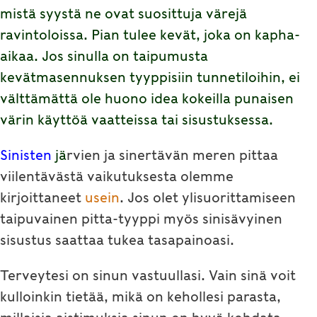
mistä syystä ne ovat suosittuja värejä
ravintoloissa. Pian tulee kevät, joka on kapha-
aikaa. Jos sinulla on taipumusta
kevätmasennuksen tyyppisiin tunnetiloihin, ei
välttämättä ole huono idea kokeilla punaisen
värin käyttöä vaatteissa tai sisustuksessa.
Sinisten
jä
rvien ja sinertävän meren pittaa
viilentävästä vaikutuksesta olemme
kirjoittaneet
usein
. Jos olet ylisuorittamiseen
taipuvainen pitta-tyyppi myös sinisävyinen
sisustus saattaa tukea tasapainoasi.
Terveytesi on sinun vastuullasi. Vain sinä voit
kulloinkin tietää, mikä on kehollesi parasta,