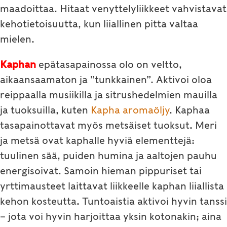
maadoittaa. Hitaat venyttelyliikkeet vahvistavat
kehotietoisuutta, kun liiallinen pitta valtaa
mielen.
Kaphan
epätasapainossa olo on veltto,
aikaansaamaton ja ”tunkkainen”. Aktivoi oloa
reippaalla musiikilla ja sitrushedelmien mauilla
ja tuoksuilla, kuten
Kapha aromaölj
y
. Kaphaa
tasapainottavat myös metsäiset tuoksut. Meri
ja metsä ovat kaphalle hyviä elementtejä:
tuulinen sää, puiden humina ja aaltojen pauhu
energisoivat. Samoin hieman pippuriset tai
yrttimausteet laittavat liikkeelle kaphan liiallista
kehon kosteutta. Tuntoaistia aktivoi hyvin tanssi
– jota voi hyvin harjoittaa yksin kotonakin; aina