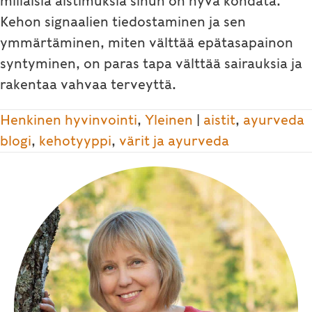
millaisia aistimuksia sinun on hyvä kohdata.
Kehon signaalien tiedostaminen ja sen
ymmärtäminen, miten välttää epätasapainon
syntyminen, on paras tapa välttää sairauksia ja
rakentaa vahvaa terveyttä.
Henkinen hyvinvointi
,
Yleinen
|
aistit
,
ayurveda
blogi
,
kehotyyppi
,
värit ja ayurveda