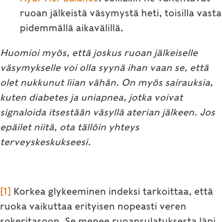
ruoan jälkeistä väsymystä heti, toisilla vasta
pidemmällä aikavälillä.
Huomioi myös, että joskus ruoan jälkeiselle
väsymykselle voi olla syynä ihan vaan se, että
olet nukkunut liian vähän. On myös sairauksia,
kuten diabetes ja uniapnea, jotka voivat
signaloida itsestään väsyllä aterian jälkeen. Jos
epäilet niitä, ota tällöin yhteys
terveyskeskukseesi.
[1]
Korkea glykeeminen indeksi tarkoittaa, että
ruoka vaikuttaa erityisen nopeasti veren
sokeritasoon. Se menee ruoansulatuksesta läpi