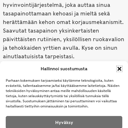
hyvinvointijärjestelmä, joka auttaa sinua
tasapainottamaan kehoasi ja mieltä sekä
herättämään kehon omat korjausmekanismit.
Saavutat tasapainon yksinkertaisten
päivittäisten rutiinien, yksilöllisen ruokavalion
ja tehokkaiden yrttien avulla. Kyse on sinun
ainutlaatuisista tarpeistasi.
Hallinnoi suostumusta
Tutustu ayurvedaan →
Parhaan kokemuksen tarjoamiseksi käytämme teknologioita, kuten
evästeitä, tallentaaksemme ja/tai käyttääksemme laitetietoja. Näiden
tekniikoiden hyväksyminen antaa meille mahdollisuuden käsitellä
tietoja, kuten selauskäyttäytymistä tai yksilöllisiä tunnuksia tällä
sivustolla. Suostumuksen jättäminen tai peruuttaminen voi vaikuttaa
haitallisesti tiettyihin ominaisuuksiin ja toimintoihin.
Hyväksy