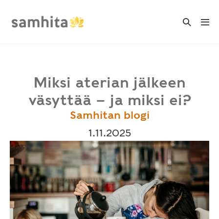
Skip
to
Search
Me
Toggle
content
Tog
Miksi aterian jälkeen
väsyttää – ja miksi ei?
Samhitan blogi
1.11.2025