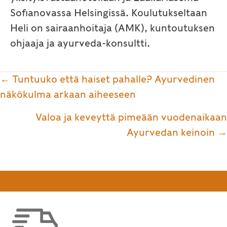
Sofianovassa Helsingissä. Koulutukseltaan
Heli on sairaanhoitaja (AMK), kuntoutuksen
ohjaaja ja ayurveda-konsultti.
Posts
← Tuntuuko että haiset pahalle? Ayurvedinen
navigation
näkökulma arkaan aiheeseen
Valoa ja keveyttä pimeään vuodenaikaan
Ayurvedan keinoin →