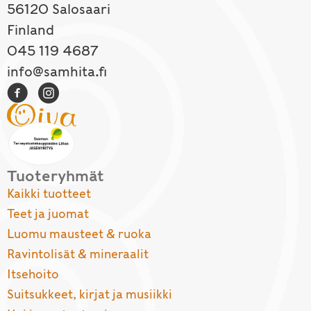
56120 Salosaari
Finland
045 119 4687
info@samhita.fi
Tuoteryhmät
Kaikki tuotteet
Teet ja juomat
Luomu mausteet & ruoka
Ravintolisät & mineraalit
Itsehoito
Suitsukkeet, kirjat ja musiikki