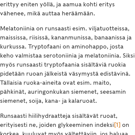
erittyy eniten yöllä, ja aamua kohti eritys
vähenee, mikä auttaa heräämään.
Melatoniinia on runsaasti esim. viljatuotteissa,
maississa, riisissä, kananmunissa, banaanissa ja
kurkussa. Tryptofaani on aminohappo, josta
keho valmistaa serotoniinia ja melatoniinia. Siksi
myös runsaasti tryptofaania sisältäviä ruokia
pidetään ruoan jälkeistä väsymystä edistävinä.
Tällaisia ruoka-aineita ovat esim. maito,
pähkinät, auringonkukan siemenet, seesamin
siemenet, soija, kana- ja kalaruoat.
Runsaasti hiilihydraatteja sisältävät ruoat,
erityisesti ne, joiden glykeeminen indeksi
[1]
on
korkea, kuuluvat myös vältettäviin, jos haluaa