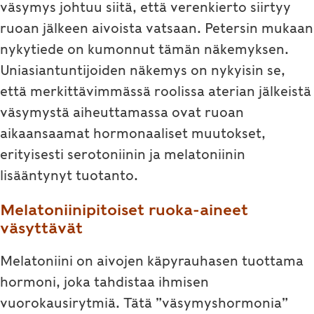
väsymys johtuu siitä, että verenkierto siirtyy
ruoan jälkeen aivoista vatsaan. Petersin mukaan
nykytiede on kumonnut tämän näkemyksen.
Uniasiantuntijoiden näkemys on nykyisin se,
että merkittävimmässä roolissa aterian jälkeistä
väsymystä aiheuttamassa ovat ruoan
aikaansaamat hormonaaliset muutokset,
erityisesti serotoniinin ja melatoniinin
lisääntynyt tuotanto.
Melatoniinipitoiset ruoka-aineet
väsyttävät
Melatoniini on aivojen käpyrauhasen tuottama
hormoni, joka tahdistaa ihmisen
vuorokausirytmiä. Tätä ”väsymyshormonia”