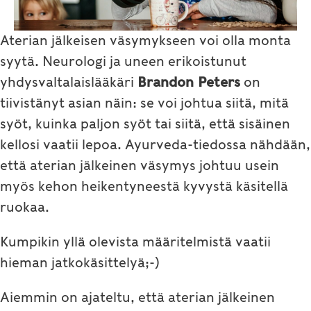
Aterian jälkeisen väsymykseen voi olla monta
syytä. Neurologi ja uneen erikoistunut
yhdysvaltalaislääkäri
Brandon Peters
on
tiivistänyt asian näin: se voi johtua siitä, mitä
syöt, kuinka paljon syöt tai siitä, että sisäinen
kellosi vaatii lepoa. Ayurveda-tiedossa nähdään,
että aterian jälkeinen väsymys johtuu usein
myös kehon heikentyneestä kyvystä käsitellä
ruokaa.
Kumpikin yllä olevista määritelmistä vaatii
hieman jatkokäsittelyä;-)
Aiemmin on ajateltu, että aterian jälkeinen