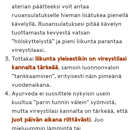
aterian päätteeksi voit antaa
ruoansulatukselle hieman lisätukea pienellä
kävelyllä. Ruoansulatuksesi pitää kävelyn
tuottamasta kevyestä vatsan
”hölskyttelystä” ja pieni liikunta parantaa
vireystilaasi.
Tottakai
liikunta yleisestikin on vireystilasi
kannalta tärkeää
, samoin luonnonvalon
”tankkaaminen”, erityisesti näin pimeänä
vuodenaikana.
Ayurveda ei suosittele nykyisin usein
kuultua ”parin tunnin välein” syömistä,
mutta vireystilasi kannalta on tärkeää, että
juot päivän aikana riittävästi
. Juo
mieluummin lämmintä tai