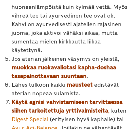
huoneenlämpöistä kuin kylmää vettä. Myös
vihreä tee tai ayurvedinen tee ovat ok.
Kahvi on ayurvedisesti ajatellen rajasinen
juoma, joka aktivoi vähäksi aikaa, mutta
sumentaa mielen kirkkautta liikaa
käytettynä.
Jos aterian jälkeinen väsymys on yleistä,
muokkaa ruokavaliotasi
kapha-doshaa
tasapainottavaan suuntaan
.
Lähes tulkoon kaikki
mausteet
edistävät
aterian nopeaa sulamista.
Käytä agnisi vahvistamiseen tarvittaessa
siihen tarkoitettuja yrttivalmisteita
,
kuten
Digest Special
(erityisen hyvä kaphalle) tai
Ayur Aci-Balance
. Joillakin ne vähentävät