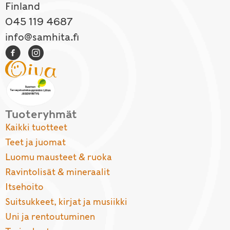
Finland
045 119 4687
info@samhita.fi
Tuoteryhmät
Kaikki tuotteet
Teet ja juomat
Luomu mausteet & ruoka
Ravintolisät & mineraalit
Itsehoito
Suitsukkeet, kirjat ja musiikki
Uni ja rentoutuminen