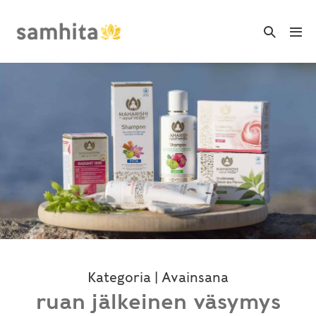
Skip
to
Search
Me
Toggle
content
Tog
Kategoria | Avainsana
ruan jälkeinen väsymys