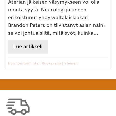
Aterian jälkeisen väsymykseen voi olla
monta syytä. Neurologi ja uneen
erikoistunut yhdysvaltalaislääkäri
Brandon Peters on tiivistänyt asian näin:
se voi johtua siitä, mitä syöt, kuinka...
Lue artikkeli
about Miksi aterian jälkeen väs
hormonitoiminta
|
Ruokavalio
|
Yleinen