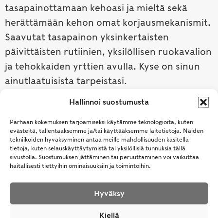
tasapainottamaan kehoasi ja mieltä sekä
herättämään kehon omat korjausmekanismit.
Saavutat tasapainon yksinkertaisten
päivittäisten rutiinien, yksilöllisen ruokavalion
ja tehokkaiden yrttien avulla. Kyse on sinun
ainutlaatuisista tarpeistasi.
Hallinnoi suostumusta
Tutustu ayurvedaan →
Parhaan kokemuksen tarjoamiseksi käytämme teknologioita, kuten
evästeitä, tallentaaksemme ja/tai käyttääksemme laitetietoja. Näiden
tekniikoiden hyväksyminen antaa meille mahdollisuuden käsitellä
tietoja, kuten selauskäyttäytymistä tai yksilöllisiä tunnuksia tällä
sivustolla. Suostumuksen jättäminen tai peruuttaminen voi vaikuttaa
haitallisesti tiettyihin ominaisuuksiin ja toimintoihin.
Hyväksy
© Samhita | Ayurveda -tuotteita suomalaisille jo
Kiellä