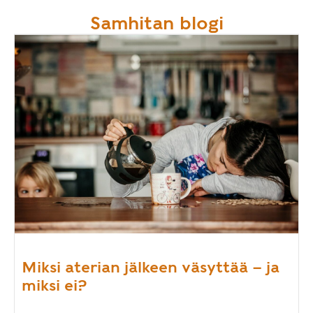
Samhitan blogi
Miksi aterian jälkeen väsyttää – ja
miksi ei?