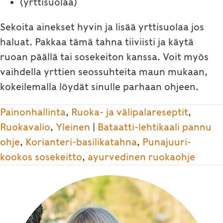
(yrttisuolaa)
Sekoita ainekset hyvin ja lisää yrttisuolaa jos
haluat. Pakkaa tämä tahna tiiviisti ja käytä
ruoan päällä tai sosekeiton kanssa. Voit myös
vaihdella yrttien seossuhteita maun mukaan,
kokeilemalla löydät sinulle parhaan ohjeen.
Painonhallinta
,
Ruoka- ja välipalareseptit
,
Ruokavalio
,
Yleinen
|
Bataatti-lehtikaali pannu
ohje
,
Korianteri-basilikatahna
,
Punajuuri-
kookos sosekeitto
,
ayurvedinen ruokaohje