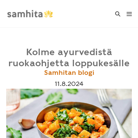
Skip
to
Search
Me
Toggle
content
Tog
Kolme ayurvedistä
ruokaohjetta loppukesälle
Samhitan blogi
11.8.2024