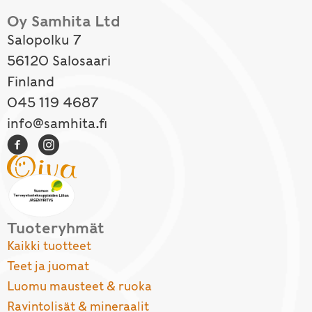
Oy Samhita Ltd
Salopolku 7
56120 Salosaari
Finland
045 119 4687
info@samhita.fi
Tuoteryhmät
Kaikki tuotteet
Teet ja juomat
Luomu mausteet & ruoka
Ravintolisät & mineraalit