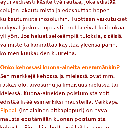
ayurvedisesti käsiteltyä rautaa, joka edistää
solujen jakautumista ja edesauttaa hapen
kulkeutumista ihosoluihin. Tuotteen vaikutukset
näkyvät joskus nopeasti, mutta eivät kuitenkaan
yli yön. Jos haluat selkeämpiä tuloksia, sisäisiä
valmisteita kannattaa käyttää yleensä parin,
kolmen kuukauden kuureina.
Onko kehossasi kuona-aineita enemmänkin?
Sen merkkejä kehossa ja mielessä ovat mm.
raskas olo, aivosumu ja limaisuus nielussa tai
kielessä. Kuona-aineiden poistumista voit
edistää lisää esimerkiksi mausteilla. Vaikkapa
Pippali
(intialainen pitkäpippuri) on hyvä
mauste edistämään kuonan poistumista
kehosta. Pippalijauhetta voi laittaa ruoan