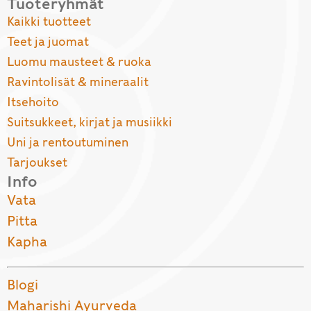
Tuoteryhmät
Kaikki tuotteet
Teet ja juomat
Luomu mausteet & ruoka
Ravintolisät & mineraalit
Itsehoito
Suitsukkeet, kirjat ja musiikki
Uni ja rentoutuminen
Tarjoukset
Info
Vata
Pitta
Kapha
Blogi
Maharishi Ayurveda