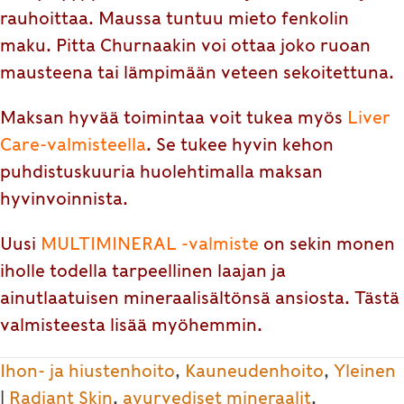
rauhoittaa. Maussa tuntuu mieto fenkolin
maku. Pitta Churnaakin voi ottaa joko ruoan
mausteena tai lämpimään veteen sekoitettuna.
Maksan hyvää toimintaa voit tukea myös
Liver
Care
-valmisteella
. Se tukee hyvin kehon
puhdistuskuuria huolehtimalla maksan
hyvinvoinnista.
Uusi
MULTIMINERAL -valmiste
on sekin monen
iholle todella tarpeellinen laajan ja
ainutlaatuisen mineraalisältönsä ansiosta. Tästä
valmisteesta lisää myöhemmin.
Ihon- ja hiustenhoito
,
Kauneudenhoito
,
Yleinen
|
Radiant Skin
,
ayurvediset mineraalit
,