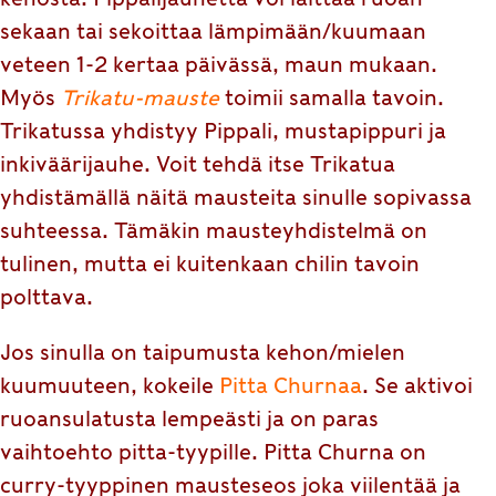
sekaan tai sekoittaa lämpimään/kuumaan
veteen 1-2 kertaa päivässä, maun mukaan.
Myös
Trikatu-mauste
toimii samalla tavoin.
Trikatussa yhdistyy Pippali, mustapippuri ja
inkiväärijauhe. Voit tehdä itse Trikatua
yhdistämällä näitä mausteita sinulle sopivassa
suhteessa. Tämäkin mausteyhdistelmä on
tulinen, mutta ei kuitenkaan chilin tavoin
polttava.
Jos sinulla on taipumusta kehon/mielen
kuumuuteen, kokeile
Pitta Churnaa
. Se aktivoi
ruoansulatusta lempeästi ja on paras
vaihtoehto pitta-tyypille. Pitta Churna on
curry-tyyppinen mausteseos joka viilentää ja