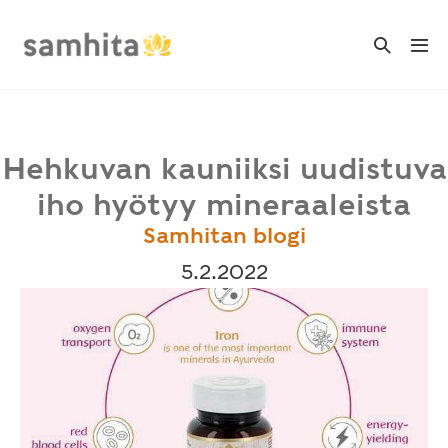
Skip
to
Search
Me
Toggle
content
Tog
Hehkuvan kauniiksi uudistuva
iho hyötyy mineraaleista
Samhitan blogi
5.2.2022