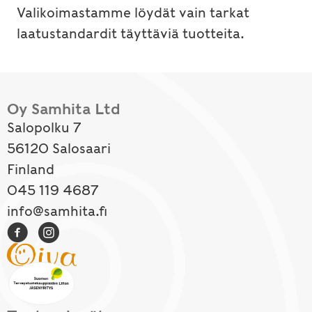
Valikoimastamme löydät vain tarkat
laatustandardit täyttäviä tuotteita.
Oy Samhita Ltd
Salopolku 7
56120 Salosaari
Finland
045 119 4687
info@samhita.fi