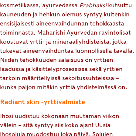
kosmetiikassa, ayurvedassa
Prabhaksi
kutsuttu
kauneuden ja hehkun olemus syntyy kuitenkin
ensisijaisesti aineenvaihdunnan tehokkaasta
toiminnasta. Maharishi Ayurvedan ravintolisät
koostuvat yrtti- ja mineraaliyhdisteistä, jotka
tukevat aineenvaihduntaa luonnollisella tavalla.
Niiden tehokkuuden salaisuus on yrttien
laadussa ja käsittelyprosessissa sekä yrttien
tarkoin määritellyissä sekoitussuhteisssa –
kunka paljon mitäkin yrttiä yhdistelmässä on.
Radiant skin -yrttivalmiste
Ihosi uudistuu kokonaan muutaman viikon
välein – sitä syntyy siis koko ajan! Uusia
ihosoluja muodostuu joka päivä. Solujen