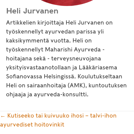
Heli Jurvanen
Artikkelien kirjoittaja Heli Jurvanen on
työskennellyt ayurvedan parissa yli
kaksikymmentä vuotta. Heli on
työskennellyt Maharishi Ayurveda -
hoitajana sekä - terveysneuvojana
yksityisvastaanotollaan ja Lääkäriasema
Sofianovassa Helsingissä. Koulutukseltaan
Heli on sairaanhoitaja (AMK), kuntoutuksen
ohjaaja ja ayurveda-konsultti.
Posts
← Kutiseeko tai kuivuuko ihosi – talvi-ihon
navigation
ayurvediset hoitovinkit