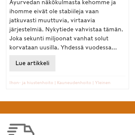
Ayurvedan näkökulmasta kehomme ja
ihomme eivät ole stabiileja vaan
jatkuvasti muuttuvia, virtaavia
järjestelmiä. Nykytiede vahvistaa tämän.
Joka sekunti miljoonat vanhat solut
korvataan uusilla. Yhdessä vuodessa...
Lue artikkeli
about Hehkuvan kauniiksi uudi
Ihon- ja hiustenhoito
|
Kauneudenhoito
|
Yleinen