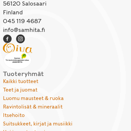
56120 Salosaari
Finland
045 119 4687
info@samhita.fi
Tuoteryhmät
Kaikki tuotteet
Teet ja juomat
Luomu mausteet & ruoka
Ravintolisät & mineraalit
Itsehoito
Suitsukkeet, kirjat ja musiikki