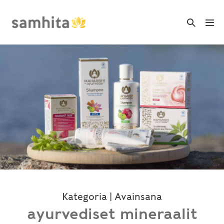
Skip
to
Search
Me
Toggle
content
Tog
Kategoria | Avainsana
ayurvediset mineraalit