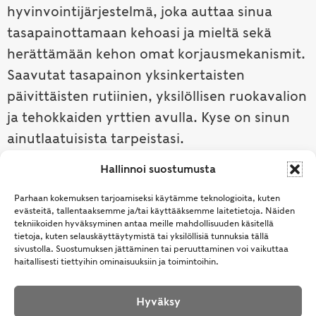
hyvinvointijärjestelmä, joka auttaa sinua
tasapainottamaan kehoasi ja mieltä sekä
herättämään kehon omat korjausmekanismit.
Saavutat tasapainon yksinkertaisten
päivittäisten rutiinien, yksilöllisen ruokavalion
ja tehokkaiden yrttien avulla. Kyse on sinun
ainutlaatuisista tarpeistasi.
Hallinnoi suostumusta
Tutustu ayurvedaan →
Parhaan kokemuksen tarjoamiseksi käytämme teknologioita, kuten
evästeitä, tallentaaksemme ja/tai käyttääksemme laitetietoja. Näiden
tekniikoiden hyväksyminen antaa meille mahdollisuuden käsitellä
tietoja, kuten selauskäyttäytymistä tai yksilöllisiä tunnuksia tällä
sivustolla. Suostumuksen jättäminen tai peruuttaminen voi vaikuttaa
haitallisesti tiettyihin ominaisuuksiin ja toimintoihin.
Hyväksy