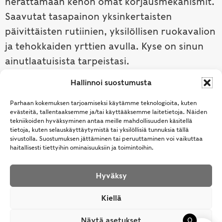
herättämään kehon omat korjausmekanismit.
Saavutat tasapainon yksinkertaisten
päivittäisten rutiinien, yksilöllisen ruokavalion
ja tehokkaiden yrttien avulla. Kyse on sinun
ainutlaatuisista tarpeistasi.
Hallinnoi suostumusta
Tutustu ayurvedaan →
Parhaan kokemuksen tarjoamiseksi käytämme teknologioita, kuten
evästeitä, tallentaaksemme ja/tai käyttääksemme laitetietoja. Näiden
tekniikoiden hyväksyminen antaa meille mahdollisuuden käsitellä
tietoja, kuten selauskäyttäytymistä tai yksilöllisiä tunnuksia tällä
sivustolla. Suostumuksen jättäminen tai peruuttaminen voi vaikuttaa
haitallisesti tiettyihin ominaisuuksiin ja toimintoihin.
Hyväksy
© Samhita | Ayurveda -tuotteita suomalaisille jo
Kiellä
vuodesta 1994. All Rights Reserved.
Näytä asetukset
0