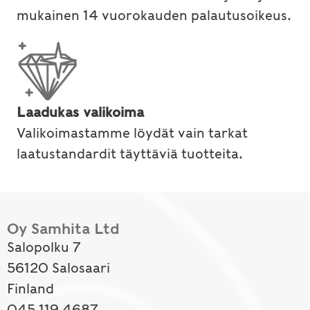
mukainen 14 vuorokauden palautusoikeus.
Laadukas valikoima
Valikoimastamme löydät vain tarkat
laatustandardit täyttäviä tuotteita.
Oy Samhita Ltd
Salopolku 7
56120 Salosaari
Finland
045 119 4687