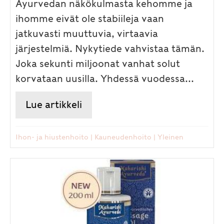
Ayurvedan näkökulmasta kehomme ja
ihomme eivät ole stabiileja vaan
jatkuvasti muuttuvia, virtaavia
järjestelmiä. Nykytiede vahvistaa tämän.
Joka sekunti miljoonat vanhat solut
korvataan uusilla. Yhdessä vuodessa...
Lue artikkeli
about Hehkuvan kauniiksi uudi
Ihon- ja hiustenhoito
|
Kauneudenhoito
|
Yleinen