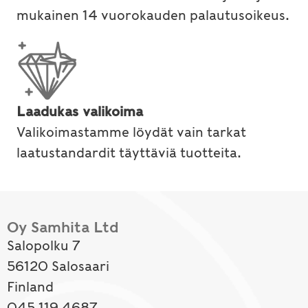
mukainen 14 vuorokauden palautusoikeus.
Laadukas valikoima
Valikoimastamme löydät vain tarkat
laatustandardit täyttäviä tuotteita.
Oy Samhita Ltd
Salopolku 7
56120 Salosaari
Finland
045 119 4687