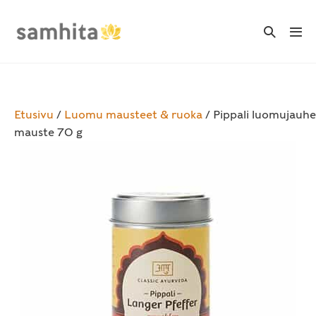
Skip
to
Search
Me
Toggle
content
Tog
Etusivu
/
Luomu mausteet & ruoka
/ Pippali luomujauhe
mauste 70 g