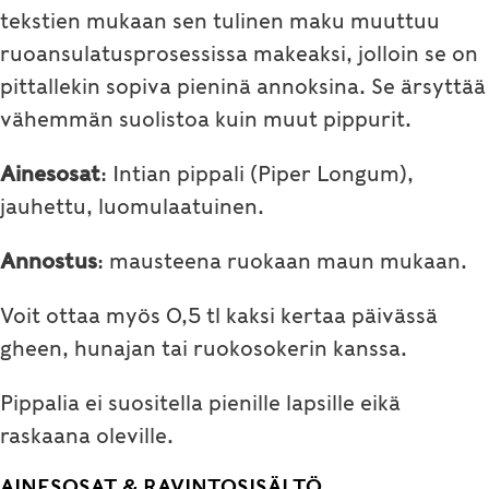
tekstien mukaan sen tulinen maku muuttuu
ruoansulatusprosessissa makeaksi, jolloin se on
pittallekin sopiva pieninä annoksina. Se ärsyttää
vähemmän suolistoa kuin muut pippurit.
Ainesosat
: Intian pippali (Piper Longum),
jauhettu, luomulaatuinen.
Annostus
: mausteena ruokaan maun mukaan.
Voit ottaa myös 0,5 tl kaksi kertaa päivässä
gheen, hunajan tai ruokosokerin kanssa.
Pippalia ei suositella pienille lapsille eikä
raskaana oleville.
AINESOSAT & RAVINTOSISÄLTÖ