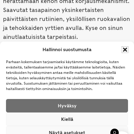
herättämään kehon omat korjausmekanismit.
Saavutat tasapainon yksinkertaisten
päivittäisten rutiinien, yksilöllisen ruokavalion
ja tehokkaiden yrttien avulla. Kyse on sinun
ainutlaatuisista tarpeistasi.
Hallinnoi suostumusta
Tutustu ayurvedaan →
Parhaan kokemuksen tarjoamiseksi käytämme teknologioita, kuten
evästeitä, tallentaaksemme ja/tai käyttääksemme laitetietoja. Näiden
tekniikoiden hyväksyminen antaa meille mahdollisuuden käsitellä
tietoja, kuten selauskäyttäytymistä tai yksilöllisiä tunnuksia tällä
sivustolla. Suostumuksen jättäminen tai peruuttaminen voi vaikuttaa
haitallisesti tiettyihin ominaisuuksiin ja toimintoihin.
Hyväksy
© Samhita | Ayurveda -tuotteita suomalaisille jo
Kiellä
vuodesta 1994. All Rights Reserved.
Näytä asetukset
0