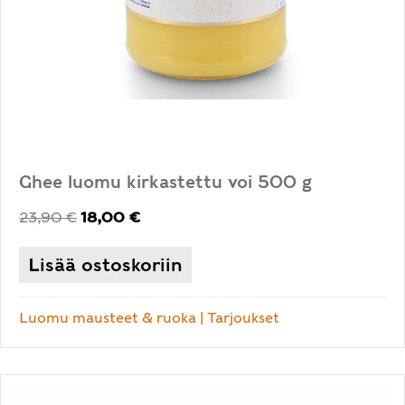
Ghee luomu kirkastettu voi 500 g
Alkuperäinen
Nykyinen
23,90
€
18,00
€
hinta
hinta
oli:
on:
Lisää ostoskoriin
23,90 €.
18,00 €.
Luomu mausteet & ruoka
|
Tarjoukset