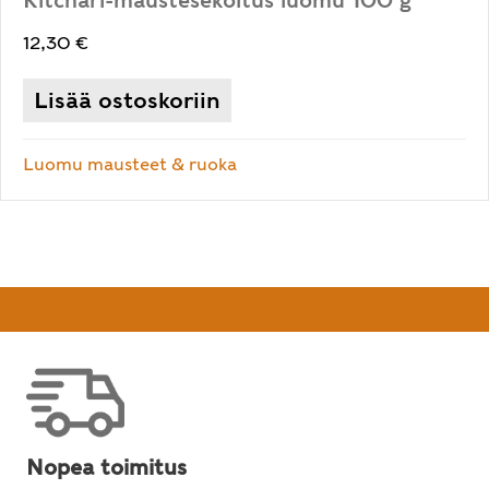
Kitchari-maustesekoitus luomu 100 g
12,30
€
Lisää ostoskoriin
Luomu mausteet & ruoka
Nopea toimitus