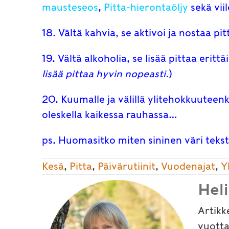
mausteseos
,
Pitta-hierontaöljy
sekä vi
18. Vältä kahvia, se aktivoi ja nostaa pit
19. Vältä alkoholia, se lisää pittaa eritt
lisää pittaa hyvin nopeasti.
)
20. Kuumalle ja välillä ylitehokkuuteenki
oleskella kaikessa rauhassa…
ps. Huomasitko miten sininen väri teksti
Kesä
,
Pitta
,
Päivärutiinit
,
Vuodenajat
,
Y
Hel
Artikk
vuotta