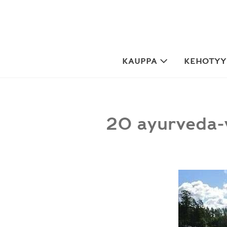
Skip
to
content
KAUPPA
KEHOTYYP
20 ayurveda-v