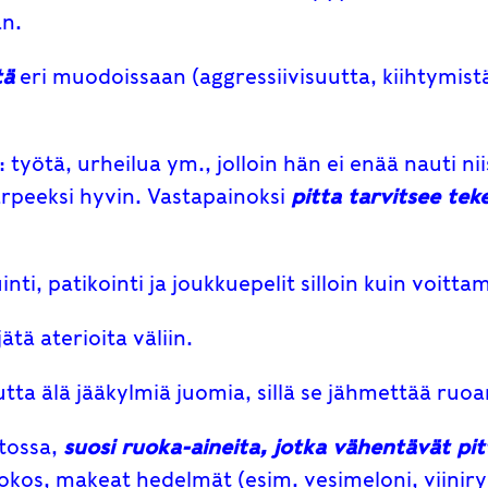
än.
tä
eri muodoissaan (aggressiivisuutta, kiihtymistä
: työtä, urheilua ym., jolloin hän ei enää nauti n
rpeeksi hyvin. Vastapainoksi
pitta tarvitsee teke
nti, patikointi ja joukkuepelit silloin kuin voitta
 jätä aterioita väliin.
tta älä jääkylmiä juomia, sillä se jähmettää ruoa
stossa,
suosi ruoka-aineita, jotka vähentävät pit
 kookos, makeat hedelmät (esim. vesimeloni, viini