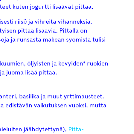
et kuten jogurtti lisäävät pittaa.
yisesti riisi) ja vihreitä vihanneksia.
tyisen pittaa lisääviä. Pittalla on
ja ja runsasta makean syömistä tulisi
 kuumien, öljyisten ja kevyiden* ruokien
a juoma lisää pittaa.
teri, basilika ja muut yrttimausteet.
sta edistävän vaikutuksen vuoksi, mutta
ieluiten jäähdytettynä),
Pitta-