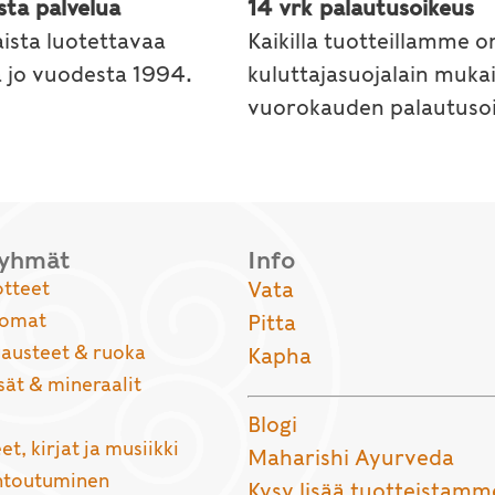
sta palvelua
14 vrk palautusoikeus
ista luotettavaa
Kaikilla tuotteillamme o
a jo vuodesta 1994.
kuluttajasuojalain muka
vuorokauden palautusoi
ryhmät
Info
otteet
Vata
uomat
Pitta
usteet & ruoka
Kapha
sät & mineraalit
Blogi
et, kirjat ja musiikki
Maharishi Ayurveda
entoutuminen
Kysy lisää tuotteistamm