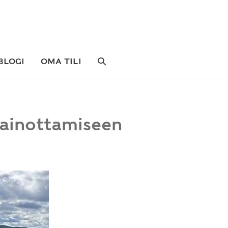
SEARCH
BLOGI
OMA TILI
TOGGLE
painottamiseen