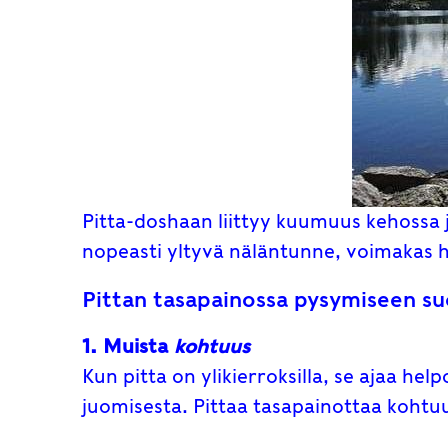
Pitta-doshaan liittyy kuumuus kehossa j
nopeasti yltyvä näläntunne, voimakas hi
Pittan tasapainossa pysymiseen suos
1. Muista
kohtuus
Kun pitta on ylikierroksilla, se ajaa he
juomisesta. Pittaa tasapainottaa kohtuul