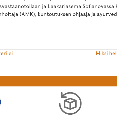
isvastaanotollaan ja Lääkäriasema Sofianovassa H
nhoitaja (AMK), kuntoutuksen ohjaaja ja ayurved
ri ei
Miksi he