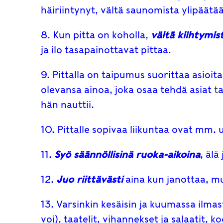
häiriintynyt, vältä saunomista ylipäätä
8. Kun pitta on koholla,
vältä kiihtymis
ja ilo tasapainottavat pittaa.
9. Pittalla on taipumus suorittaa asioita
olevansa ainoa, joka osaa tehdä asiat
t
a
hän nauttii.
10. Pittalle sopivaa liikuntaa ovat mm. ui
11.
Syö säännöllisinä ruoka-aikoina
, älä
12.
Juo riittävästi
aina kun janottaa, mu
13. Varsinkin kesäisin ja kuumassa ilma
voi), taatelit, vihannekset ja salaatit,