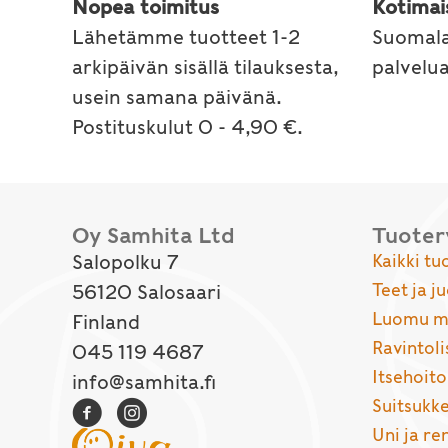
Nopea toimitus
Kotimai
Lähetämme tuotteet 1-2
Suomala
arkipäivän sisällä tilauksesta,
palvelu
usein samana päivänä.
Postituskulut 0 - 4,90 €.
Oy Samhita Ltd
Tuote
Salopolku 7
Kaikki tu
Teet ja j
56120 Salosaari
Luomu ma
Finland
Ravintoli
045 119 4687
Itsehoito
info@samhita.fi
Suitsukke
Uni ja r