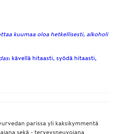
taa kuumaa oloa hetkellisesti, alkoholi
idas
: kävellä hitaasti, syödä hitaasti,
 ayurvedan parissa yli kaksikymmentä
tajana sekä - terveysneuvojana