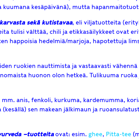
ta kuumana kesäpäivänä), mutta hapanmaitotuotte
karvasta sekä kutistavaa
, eli viljatuotteita (erit
a tulisi välttää, chili ja etikkasäilykkeet ovat eri
n happoisia hedelmiä/marjoja, hapotettuja limso
aiden ruokien nauttimista ja vastaavasti vähennä
vanomaista huonon olon hetkeä. Tulikuuma ruoka j
, mm. anis, fenkoli, kurkuma, kardemumma, korian
a (kesällä) sen makean jälkimaun ja ruoansulatu
yurveda –tuotteita
ovat: esim.
ghee
,
Pitt
a-t
ee
(m