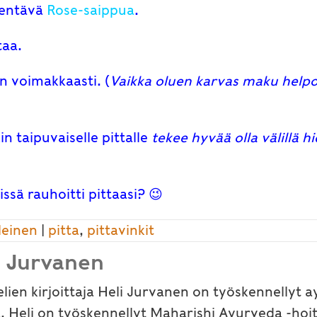
ilentävä
Rose-saippua
.
taa.
äin voimakkaasti. (
Vaikka oluen karvas maku helpot
n taipuvaiselle pittalle
tekee hyvää olla välillä h
ssä rauhoitti pittaasi? 😉
leinen
|
pitta
,
pittavinkit
i Jurvanen
elien kirjoittaja Heli Jurvanen on työskennellyt
. Heli on työskennellyt Maharishi Ayurveda -hoi