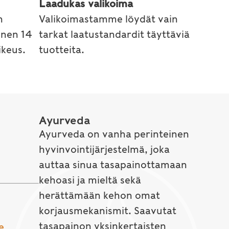
Laadukas valikoima
n
Valikoimastamme löydät vain
inen 14
tarkat laatustandardit täyttäviä
keus.
tuotteita.
Ayurveda
Ayurveda on vanha perinteinen
hyvinvointijärjestelmä, joka
auttaa sinua tasapainottamaan
kehoasi ja mieltä sekä
herättämään kehon omat
korjausmekanismit. Saavutat
tasapainon yksinkertaisten
e