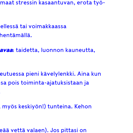
omaat stressin kasaantuvan, erota työ-
nellessä tai voimakkaassa
ähentämällä.
tavaa
: taidetta, luonnon kauneutta,
skeutuessa pieni kävelylenkki. Aina kun
nsa pois toiminta-ajatuksistaan ja
.
ekä myös keskiyön!) tunteina. Kehon
eää vettä valaen). Jos pittasi on