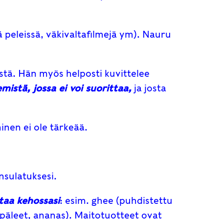
 peleissä, väkivaltafilmejä ym). Nauru
iistä. Hän myös helposti kuvittelee
mistä, jossa ei voi suorittaa,
ja josta
minen ei ole tärkeää.
nsulatuksesi.
taa kehossasi
: esim. ghee (puhdistettu
rypäleet, ananas). Maitotuotteet ovat