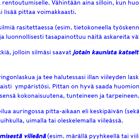
 rentoutumiselle. Vähintään aina silloin, kun hu
si lisää pittaa voimakkaasti.
 silmiä rasitettaessa (esim. tietokoneella työsken
ja luonnollisesti tasapainottuu näitä askareita v
kiä, jolloin silmäsi saavat
jotain kaunista katsel
ringonlaskua ja tee halutessasi illan viileyden la
 ja aisti ympäristösi. Pittan on hyvä saada huomio
tsensä kokonaisuutena, tunteineen ja tarpeineen
oleilua auringossa pitta-aikaan eli keskipäivän (s
suihkulla, uimalla tai oleskelemalla viileässä.
misestä viileänä
(esim. märällä pyyhkeellä tai viil