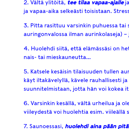
2. Vältä ylitöitä,
tee tilaa vapaa-ajalle
ja
ja vapaa-aika selkeästi toisistaan. Stres
3. Pitta rasittuu varsinkin puhuessa tai
auringonvalossa ilman aurinkolaseja) – 
4. Huolehdi siitä, että elämässäsi on het
nais- tai mieskauneutta…
5. Katsele kesäisin tilaisuuden tullen au
käyt iltakävelyllä, kävele rauhallisesti
suunnitelmistaan, jotta hän voi kokea i
6. Varsinkin kesällä, vältä urheilua ja 
viileydestä voi huolehtia esim. viileällä 
7. Saunoessasi,
huolehdi aina pään pitä