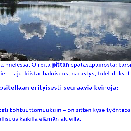
a mielessä. Oireita
pittan
epätasapainosta: kärs
en haju, kiistanhaluisuus, närästys, tulehdukset
itellaan erityisesti seuraavia keinoja:
lposti kohtuuttomuuksiin – on sitten kyse työnteos
lisuus kaikilla elämän alueilla.