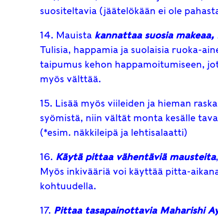
suositeltavia (jäätelökään ei ole pahas
14. Mauista
kannattaa suosia makeaa, 
Tulisia, happamia ja suolaisia ruoka-aineit
taipumus kehon happamoitumiseen, jote
myös välttää.
15. Lisää myös viileiden ja hieman rask
syömistä, niin vältät monta kesälle ta
(*esim. näkkileipä ja lehtisalaatti)
16.
Käytä pittaa vähentäviä mausteita
Myös inkivääriä voi käyttää pitta-aikan
kohtuudella.
17.
Pittaa tasapainottavia Maharishi A