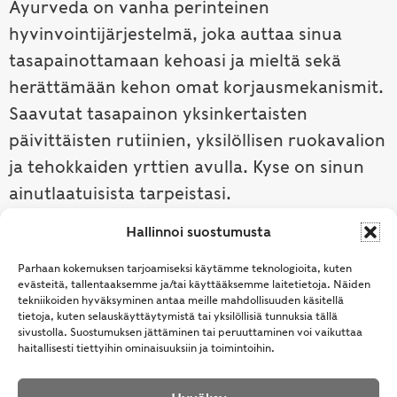
Ayurveda on vanha perinteinen
hyvinvointijärjestelmä, joka auttaa sinua
tasapainottamaan kehoasi ja mieltä sekä
herättämään kehon omat korjausmekanismit.
Saavutat tasapainon yksinkertaisten
päivittäisten rutiinien, yksilöllisen ruokavalion
ja tehokkaiden yrttien avulla. Kyse on sinun
ainutlaatuisista tarpeistasi.
Hallinnoi suostumusta
Tutustu ayurvedaan →
Parhaan kokemuksen tarjoamiseksi käytämme teknologioita, kuten
evästeitä, tallentaaksemme ja/tai käyttääksemme laitetietoja. Näiden
tekniikoiden hyväksyminen antaa meille mahdollisuuden käsitellä
tietoja, kuten selauskäyttäytymistä tai yksilöllisiä tunnuksia tällä
sivustolla. Suostumuksen jättäminen tai peruuttaminen voi vaikuttaa
haitallisesti tiettyihin ominaisuuksiin ja toimintoihin.