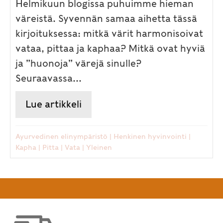
Helmikuun blogissa puhuimme hieman
väreistä. Syvennän samaa aihetta tässä
kirjoituksessa: mitkä värit harmonisoivat
vataa, pittaa ja kaphaa? Mitkä ovat hyviä
ja ”huonoja” värejä sinulle?
Seuraavassa...
Lue artikkeli
about Värit voivat edistää ay
Ayurvedinen elinympäristö
|
Henkinen hyvinvointi
|
Kapha
|
Pitta
|
Vata
|
Yleinen