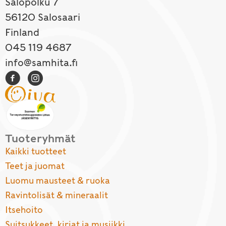
Salopolku 7
56120 Salosaari
Finland
045 119 4687
info@samhita.fi
Tuoteryhmät
Kaikki tuotteet
Teet ja juomat
Luomu mausteet & ruoka
Ravintolisät & mineraalit
Itsehoito
Suitsukkeet, kirjat ja musiikki